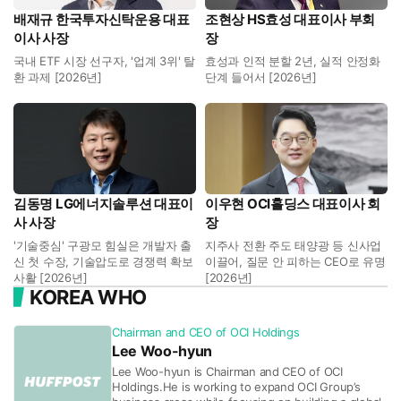
배재규 한국투자신탁운용 대표
조현상 HS효성 대표이사 부회
이사 사장
장
국내 ETF 시장 선구자, '업계 3위' 탈
효성과 인적 분할 2년, 실적 안정화
환 과제 [2026년]
단계 들어서 [2026년]
김동명 LG에너지솔루션 대표이
이우현 OCI홀딩스 대표이사 회
사 사장
장
'기술중심' 구광모 힘실은 개발자 출
지주사 전환 주도 태양광 등 신사업
신 첫 수장, 기술압도로 경쟁력 확보
이끌어, 질문 안 피하는 CEO로 유명
사활 [2026년]
[2026년]
KOREA WHO
Chairman and CEO of OCI Holdings
Lee Woo-hyun
Lee Woo-hyun is Chairman and CEO of OCI
Holdings.He is working to expand OCI Group’s