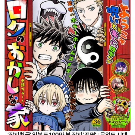
'잡지천국' 일본도 100만 부 잡지 '전멸' : 무엇도 시대