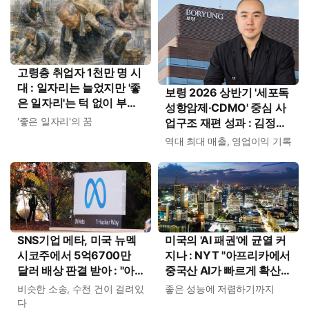
고령층 취업자 1천만 명 시
대 : 일자리는 늘었지만 '좋
보령 2026 상반기 '세포독
은 일자리'는 턱 없이 부족
성항암제·CDMO' 중심 사
하다
'좋은 일자리'의 꿈
업구조 재편 성과 : 김정균
대표 'CDMO 지속 과제' 무
역대 최대 매출, 영업이익 기록
겁다
SNS기업 메타, 미국 뉴멕
미국의 'AI 패권'에 균열 커
시코주에서 5억6700만
지나 : NYT "아프리카에서
달러 배상 판결 받아 : "아
중국산 AI가 빠르게 확산하
동청소년 정신건강에 해 끼
고 있다"
비슷한 소송, 수천 건이 걸려있
좋은 성능에 저렴하기까지
쳤다"
다