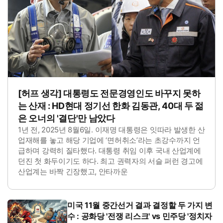
[허프 생각] 대통령도 전문경영인도 바꾸지 못하
는 산재 : HD현대 정기선 한화 김동관, 40대 두 젊
은 오너의 '결단'만 남았다
1년 전, 2025년 8월6일. 이재명 대통령은 잇따라 발생한 산
업재해를 놓고 해당 기업에 ‘면허취소’라는 초강수까지 언
급하며 강력히 질타했다. 대통령 취임 이후 국내 산업계에
던진 첫 화두이기도 하다. 최고 권력자의 서슬 퍼런 경고에
산업계는 바짝 긴장했고, 안타까운
미국 11월 중간선거 결과 결정할 두 가지 변
수 : 공화당 '전쟁 리스크' vs 민주당 '정치자