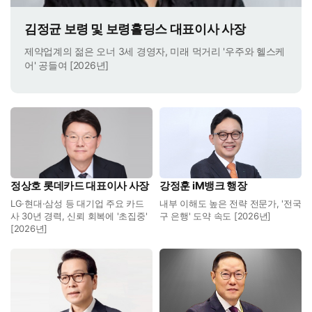
김정균 보령 및 보령홀딩스 대표이사 사장
제약업계의 젊은 오너 3세 경영자, 미래 먹거리 '우주와 헬스케
어' 공들여 [2026년]
정상호 롯데카드 대표이사 사장
강정훈 iM뱅크 행장
LG·현대·삼성 등 대기업 주요 카드
내부 이해도 높은 전략 전문가, '전국
사 30년 경력, 신뢰 회복에 '초집중'
구 은행' 도약 속도 [2026년]
[2026년]