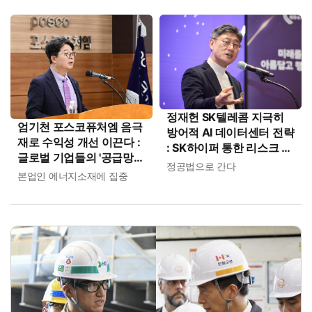
정재헌 SK텔레콤 지극히
엄기천 포스코퓨처엠 음극
방어적 AI 데이터센터 전략
재로 수익성 개선 이끈다 :
: SK하이퍼 통한 리스크 분
글로벌 기업들의 '공급망
산에 "가져갈 수익도 제한"
정공법으로 간다
다변화 수요'에 대응
본업인 에너지소재에 집중
분석도