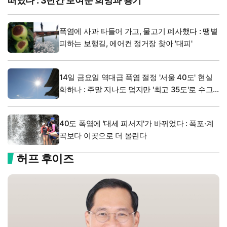
떠났다 : 3년간 보여준 희망과 용기
폭염에 사과 타들어 가고, 물고기 폐사했다 : 땡볕
피하는 보행길, 에어컨 정거장 찾아 '대피'
14일 금요일 역대급 폭염 절정 '서울 40도' 현실
화하나 : 주말 지나도 덥지만 '최고 35도'로 수그
러든다
40도 폭염에 '대세 피서지'가 바뀌었다 : 폭포·계
곡보다 이곳으로 더 몰린다
허프 후이즈