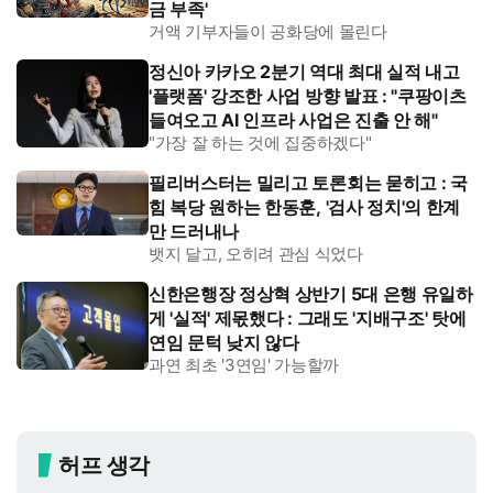
금 부족'
거액 기부자들이 공화당에 몰린다
정신아 카카오 2분기 역대 최대 실적 내고
'플랫폼' 강조한 사업 방향 발표 : "쿠팡이츠
들여오고 AI 인프라 사업은 진출 안 해"
"가장 잘 하는 것에 집중하겠다"
필리버스터는 밀리고 토론회는 묻히고 : 국
힘 복당 원하는 한동훈, '검사 정치'의 한계
만 드러내나
뱃지 달고, 오히려 관심 식었다
신한은행장 정상혁 상반기 5대 은행 유일하
게 '실적' 제몫했다 : 그래도 '지배구조' 탓에
연임 문턱 낮지 않다
과연 최초 '3연임' 가능할까
허
프
최
신
기
사
허프 생각