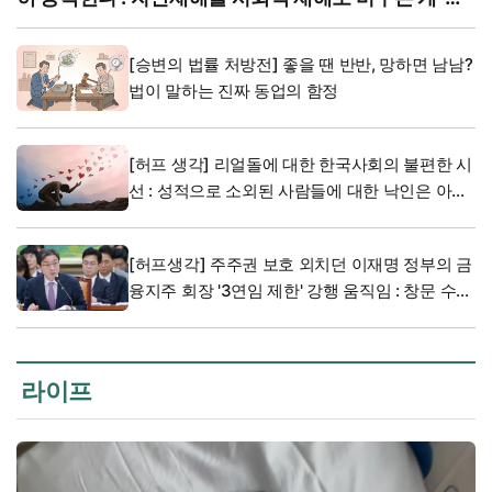
평등'
[승변의 법률 처방전] 좋을 땐 반반, 망하면 남남?
법이 말하는 진짜 동업의 함정
[허프 생각] 리얼돌에 대한 한국사회의 불편한 시
선 : 성적으로 소외된 사람들에 대한 낙인은 아닐
까
[허프생각] 주주권 보호 외치던 이재명 정부의 금
융지주 회장 '3연임 제한' 강행 움직임 : 창문 수
세지 말고 본질 봐야
라이프