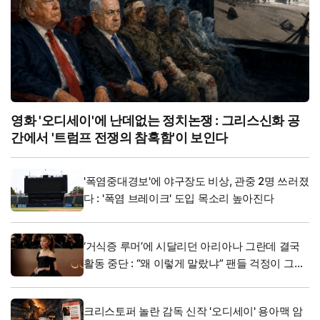
영화 '오디세이'에 난데없는 정치논쟁 : 그리스신화 공
간에서 '트럼프 전쟁의 참혹함'이 보인다
'폭염중대경보'에 야구장도 비상, 관중 2명 쓰러졌
다 : '폭염 브레이크' 도입 목소리 높아진다
‘거식증 루머’에 시달리던 아리아나 그란데 결국
활동 중단 : “왜 이렇게 말랐냐” 팬들 걱정이 그에
게 고통이 됐다
크리스토퍼 놀란 감독 신작 '오디세이' 용아맥 암