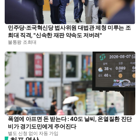
민주당·조국혁신당 법사위원 대법관 제청 미루는 조
희대 직격, "신속한 재판 약속도 저버려"
불통왕 조희대
폭염에 아프면 돈 받는다 : 40도 날씨, 온열질환 진단
비가 경기도민에게 주어진다
별도 신청 없이 자동 가입
허프 영상