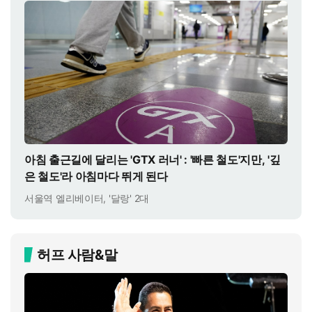
아침 출근길에 달리는 'GTX 러너' : '빠른 철도'지만, '깊
은 철도'라 아침마다 뛰게 된다
서울역 엘리베이터, '달랑' 2대
허프 사람&말