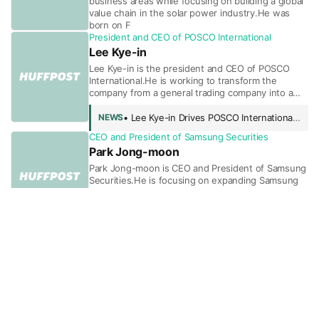
business areas while focusing on building a global
value chain in the solar power industry.He was
born on F
President and CEO of POSCO International
Lee Kye-in
Lee Kye-in is the president and CEO of POSCO
International.He is working to transform the
company from a general trading company into a
global integrated business company centered on
the energy se
• Lee Kye-in Drives POSCO International’s LNG Powerhouse to Record Profits
NEWS
CEO and President of Samsung Securities
Park Jong-moon
Park Jong-moon is CEO and President of Samsung
Securities.He is focusing on expanding Samsung
Securities’ traditional strength in wealth
management (WM) toward ultra-high-net-worth
clients, while
• Samsung Securities Pushes Issuance Notes and Eyes IMA—Park Jong-moon's Mission to Scale Up
NEWS
President and CEO of Hyundai Motor Company
José Muñoz
José Muñoz is the CEO and president of Hyundai
Motor Company.A Spanish national, his full name is
José Antonio Muñoz Barceló.He was born in the
United States on June 15, 1965.He earned a d