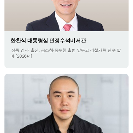
한찬식 대통령실 민정수석비서관
'정통 검사' 출신, 공소청·중수청 출범 앞두고 검찰개혁 완수 맡
아 [2026년]