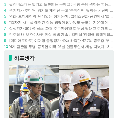
3
필리버스터는 밀리고 토론회는 묻히고 : 국힘 복당 원하는 한동훈, '검사 정치'의 한계만 드러내나
4
경기지사 추미애, 경기도 재정난 두고 '복지정책' 탓하는 시선에 정면 반박 : "고령자와 아이 인구 급증"
5
영화 '오디세이'에 난데없는 정치논쟁 : 그리스신화 공간에서 '트럼프 전쟁의 참혹함'이 보인다
6
"갑자기 사무실 에어컨 작동 멈췄어요", 40도 웃도는 기온에 에어컨도 숨이 찬다
7
삼성전자 SK하이닉스 '파격 주주환원'으로 투심 달래고 주가도 받칠까, 100조 넘는 추가 배당 재원에 쏠리는 눈
8
민주당 내 보완수사권 진실 공방 계속 : 김민석 '한정애 정책위의장' 발언 근거로 내세우자 사무총장 지낸 조승래 반박
9
[미디어토마토] 이재명 긍정평가 4%p 하락한 47.7%, 중도층 '부정 49.7% vs 긍정 42.9%'
10
'4기 담관암 투병' 공유한 미국 26살 인플루언서 세상 떠났다 : 3년간 보여준 희망과 용기
허프생각