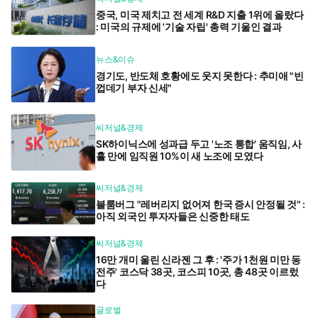
중국, 미국 제치고 전 세계 R&D 지출 1위에 올랐다
: 미국의 규제에 '기술 자립' 총력 기울인 결과
뉴스&이슈
경기도, 반도체 호황에도 웃지 못한다 : 추미애 "빈
껍데기 부자 신세"
씨저널&경제
SK하이닉스에 성과급 두고 '노조 통합' 움직임, 사
흘 만에 임직원 10%이 새 노조에 모였다
씨저널&경제
블룸버그 "레버리지 없어져 한국 증시 안정될 것" :
아직 외국인 투자자들은 신중한 태도
씨저널&경제
16만 개미 울린 신라젠 그 후 : '주가 1천원 미만 동
전주' 코스닥 38곳, 코스피 10곳, 총 48곳 이르렀
다
글로벌