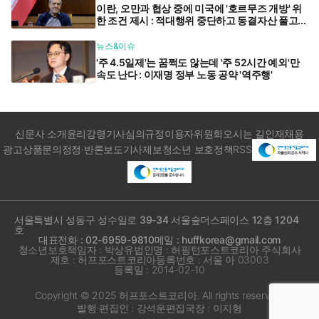
이란, 오만과 협상 중에 미국에 '호르무즈 개방' 위
한 조건 제시 : 적대행위 중단하고 동결자산 풀고...
뉴스&이슈
'주 4.5일제'는 꿈쩍도 않는데 '주 52시간 예외'만
속도 난다 : 이재명 정부 노동 공약 '역주행'
신문사 소개
윤리강령
기사심의규정
이용자위원회
오시는 길
인재채용
광고상품문의
정정·반론보도
기사제보
청소년 보호정책
RSS
서울특별시 성동구 성수일로 39-34 서울숲더스페이스 12층 1204
호
대표전화 : 02-6959-9810
메일 : huffkorea@gmail.com
청소년보호책임자 : 박상유
법인명 : 허핑턴포스트코리아 주식회사
제호 : 허프포스트코리아
등록번호 : 서울 아 03003
등록일 : 2014-02-10
Copyright © 2025 허프포스트코리아. All rights reserved.
발행·편집인 : 강석운
편집국장 : 이지형