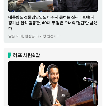
대통령도 전문경영인도 바꾸지 못하는 산재 : HD현대
정기선 한화 김동관, 40대 두 젊은 오너의 '결단'만 남았
다
말은 '미래', 현장은 '과거형 안전사고'
허프 사람&말