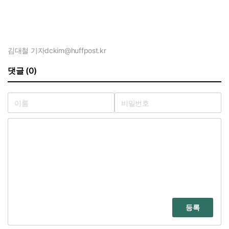
김대철 기자
dckim@huffpost.kr
댓글 (0)
등록