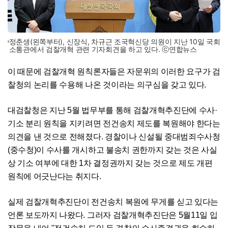
정춘생(왼쪽부터), 신장식, 차규근 조국혁신당 의원이 지난 10일 국회
소통관에서 검찰개혁 관련 기자회견을 하고 있다. ⓒ연합뉴스
이 때문에 검찰개혁 원칙론자들은 자문위의 이러한 요구가 검
찰청의 논리를 수용해 나온 것이라는 의구심을 갖고 있다.
대검찰청은 지난 5월 법무부를 통해 검찰개혁추진단에 수사·
기소 분리 원칙을 지키려면 전건송치 제도를 복원해야 한다는
의견을 낸 것으로 전해졌다. 경찰이나 신설될 중대범죄수사청
(중수청)이 수사를 개시하고 불송치 권한까지 갖는 것은 사실
상 기소 여부에 대한 1차 결정권까지 갖는 것으로 제도 개편
원칙에 어긋난다는 취지다.
실제 검찰개혁추진단이 전건송치 복원에 무게를 싣고 있다는
언론 보도까지 나왔다. 그러자 검찰개혁추진단은 5월11일 입