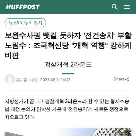
뉴스&이슈
정치
보완수사권 뺏길 듯하자 '전건송치' 부활
노림수 : 조국혁신당 "개혁 역행" 강하게
비판
검찰개혁 2라운드
Share
김대철 기자
2026.06.11 14:48
share
지방선거가 끝나고 검찰개혁 2라운드라 할 수 있는 형사소송
법 개정 논의가 임박한 가운데 '전건송치'가 새로운 쟁점으로
떠오르고 있다.