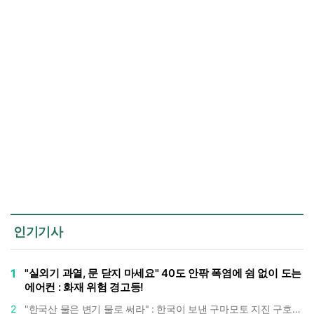
인기기사
1
"실외기 과열, 문 닫지 마세요" 40도 안팎 폭염에 쉼 없이 도는
에어컨 : 화재 위험 경고등!
2
"한국산 물은 변기 물로 써라" : 한국이 보낸 구마모토 지진 구호품에 한 일본인의 '어처구니 없는' 반응