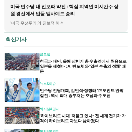
미국 민주당 내 진보파 약진 : 핵심 지역인 미시간주 상
원 경선에서 압둘 엘사예드 승리
'미국 우선주의'의 진보적 해석
최신기사
글로벌
한국과 대만, 올해 상반기 총 수출액에서 처음으로
일본을 제쳤다 : AI 반도체와 '일본 수출의 정체' 때
문
뉴스&이슈
민주당 전당대회, 김민석·정청래 1%포인트 안팎
접전 : 역시 최대 승부처는 호남과 수도권
씨저널&경제
'하이브리드 시대' 저물고 있나 : 전 세계 전기차 가
격이 하이브리드 차보다 낮아졌다
씨저널&경제