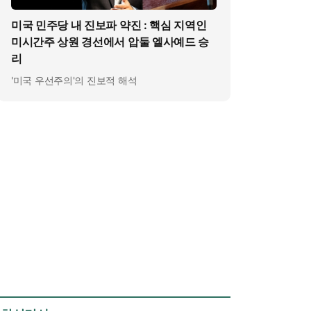
미국 민주당 내 진보파 약진 : 핵심 지역인
미시간주 상원 경선에서 압둘 엘사예드 승
리
'미국 우선주의'의 진보적 해석