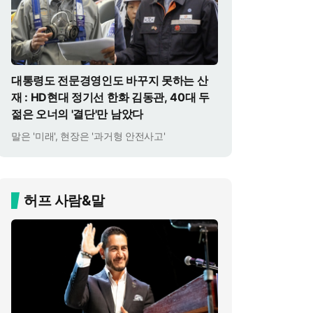
대통령도 전문경영인도 바꾸지 못하는 산
재 : HD현대 정기선 한화 김동관, 40대 두
젊은 오너의 '결단'만 남았다
말은 '미래', 현장은 '과거형 안전사고'
허프 사람&말