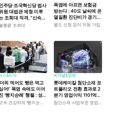
폭염에 아프면 보험금
민주당·조국혁신당 법사
받는다 : 40도 날씨에 온
위원 대법관 제청 미루
열질환 진단비가 경기도
는 조희대 직격, "신속한
민에게 주어진다
재판 약속도 저버려"
별도 신청 없이 자동 가입
불통왕 조희대
뉴스&이슈
씨저널&경제
'더위 먹어도 빵은 먹고
롯데케미칼 첨단소재 포
싶어!' 폭염 속에도 이어
트폴리오 전환 효과로 2
진 ‘빵지순례’ 행렬 : 성심
분기 영업이익 1101억
당이 대기 손님 위해 준
흑자전환 : 대산·여수 사
모두 건강하게 '빵지순례' 마치시길.
첨단소재 사업부문 영업이익 1325억 원
비한 것들
업재편으로 체질개선 속
도 높인다