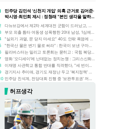
1
민주당 김민석 '신천지 개입' 의혹 근거로 김어준·
박시영·최민희 제시 : 정청래 "본인 생각을 말하
라"
2
다뉴브강에서 제2차 세계대전 군함이 드러났고, 포항 수돗물은 갑자기 짜졌다 : 폭염·가뭄이 만든 낯선 풍경
3
부모 외출 틈타 여동생 성폭행한 20대 남성, 1심에서 5년형 선고 : 친족 간 '암수범죄'의 심각성
4
"실외기 과열, 문 닫지 마세요" 40도 안팎 폭염에 쉼 없이 도는 에어컨 : 화재 위험 경고등!
5
"한국산 물은 변기 물로 써라" : 한국이 보낸 구마모토 지진 구호품에 한 일본인의 '어처구니 없는' 반응
6
필리버스터는 밀리고 토론회는 묻히고 : 국힘 복당 원하는 한동훈, '검사 정치'의 한계만 드러내나
7
영화 '오디세이'에 난데없는 정치논쟁 : 그리스신화 공간에서 '트럼프 전쟁의 참혹함'이 보인다
8
이재명 사관학교 통합 반대를 직격했다, "세 번이나 군사 쿠데타 했는데 압도적 지위"
9
경기지사 추미애, 경기도 재정난 두고 '복지정책' 탓하는 시선에 정면 반박 : "고령자와 아이 인구 급증"
10
민주당 친석계, 전당대회 진행 중 '보완투표권' 꺼냈다 : '사후 투표 허용' 무리수에 정청래 "투표 쿠데타"
허프생각