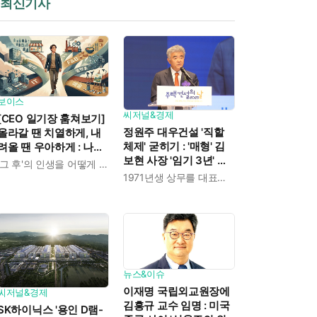
최신기사
보이스
씨저널&경제
[CEO 일기장 훔쳐보기]
정원주 대우건설 '직할
올라갈 땐 치열하게, 내
체제' 굳히기 : '매형' 김
려올 땐 우아하게 : 나만
보현 사장 '임기 3년' 받
의 커리어 설계법
'그 후'의 인생을 어떻게 살 것인가
고 4개월 만에 물러났다
1971년생 상무를 대표이사로 발탁
뉴스&이슈
이재명 국립외교원장에
씨저널&경제
김흥규 교수 임명 : 미국
SK하이닉스 '용인 D램-