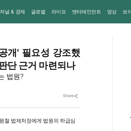
저널 & 경제
글로벌
라이프
엔터테인먼트
영상
보
공개' 필요성 강조했
 판단 근거 마련되나
는 법원?
Share
share
조원철 법제처장에게 법원의 하급심