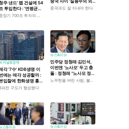
중국 사이 '실용주의 외
청주 낸드' 팹 건설에 54
교론' 강조한 인물이다
중국과도 잘 지내야 한다
조 투입한다 : '연평균
19% 성장' 메모리 수요
중장기 700조 투자의 단계적 이행
대응해 AI 인프라 시장의
핵심 플레이어로
뉴스&이슈
민주당 정청래·김민석,
씨저널&경제
이번엔 '노사모' 두고 충
매각 '7수' KDB생명 이
돌 : 정청래 "노사모 정신
번에는 매각 성공할까 :
으로 승리" vs 김민석 측
노무현을 버린 사람, 불편하겠지
본입찰에 한화생명 흥국
"어색하다"
생명 한국금융지주 최종
3파전 구도가 형성됐다
인수제안서 냈다
뉴스&이슈
뉴스&이슈