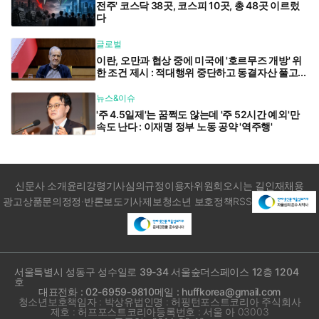
전주' 코스닥 38곳, 코스피 10곳, 총 48곳 이르렀
다
글로벌
이란, 오만과 협상 중에 미국에 '호르무즈 개방' 위
한 조건 제시 : 적대행위 중단하고 동결자산 풀고...
뉴스&이슈
'주 4.5일제'는 꿈쩍도 않는데 '주 52시간 예외'만
속도 난다 : 이재명 정부 노동 공약 '역주행'
신문사 소개
윤리강령
기사심의규정
이용자위원회
오시는 길
인재채용
광고상품문의
정정·반론보도
기사제보
청소년 보호정책
RSS
서울특별시 성동구 성수일로 39-34 서울숲더스페이스 12층 1204
호
대표전화 : 02-6959-9810
메일 : huffkorea@gmail.com
청소년보호책임자 : 박상유
법인명 : 허핑턴포스트코리아 주식회사
제호 : 허프포스트코리아
등록번호 : 서울 아 03003