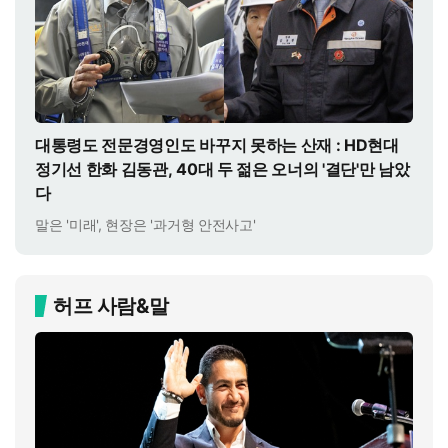
대통령도 전문경영인도 바꾸지 못하는 산재 : HD현대
정기선 한화 김동관, 40대 두 젊은 오너의 '결단'만 남았
다
말은 '미래', 현장은 '과거형 안전사고'
허프 사람&말