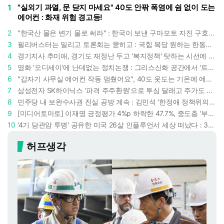
1
"실외기 과열, 문 닫지 마세요" 40도 안팎 폭염에 쉼 없이 도는
에어컨 : 화재 위험 경고등!
2
"한국산 물은 변기 물로 써라" : 한국이 보낸 구마모토 지진 구호품에 한 일본인의 '어처구니 없는' 반응
3
필리버스터는 밀리고 토론회는 묻히고 : 국힘 복당 원하는 한동훈, '검사 정치'의 한계만 드러내나
4
경기지사 추미애, 경기도 재정난 두고 '복지정책' 탓하는 시선에 정면 반박 : "고령자와 아이 인구 급증"
5
영화 '오디세이'에 난데없는 정치논쟁 : 그리스신화 공간에서 '트럼프 전쟁의 참혹함'이 보인다
6
"갑자기 사무실 에어컨 작동 멈췄어요", 40도 웃도는 기온에 에어컨도 숨이 찬다
7
삼성전자 SK하이닉스 '파격 주주환원'으로 투심 달래고 주가도 받칠까, 100조 넘는 추가 배당 재원에 쏠리는 눈
8
민주당 내 보완수사권 진실 공방 계속 : 김민석 '한정애 정책위의장' 발언 근거로 내세우자 사무총장 지낸 조승래 반박
9
[미디어토마토] 이재명 긍정평가 4%p 하락한 47.7%, 중도층 '부정 49.7% vs 긍정 42.9%'
10
'4기 담관암 투병' 공유한 미국 26살 인플루언서 세상 떠났다 : 3년간 보여준 희망과 용기
허프생각