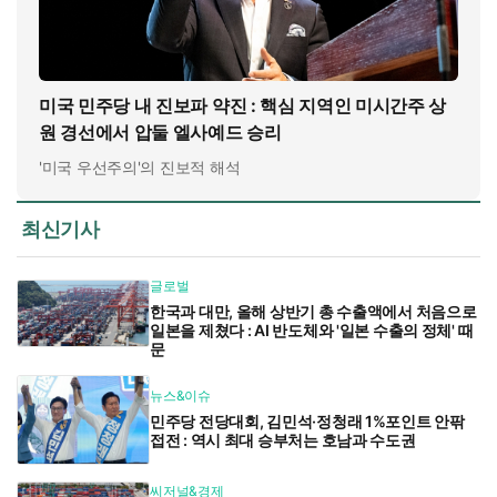
미국 민주당 내 진보파 약진 : 핵심 지역인 미시간주 상
원 경선에서 압둘 엘사예드 승리
'미국 우선주의'의 진보적 해석
최신기사
글로벌
한국과 대만, 올해 상반기 총 수출액에서 처음으로
일본을 제쳤다 : AI 반도체와 '일본 수출의 정체' 때
문
뉴스&이슈
민주당 전당대회, 김민석·정청래 1%포인트 안팎
접전 : 역시 최대 승부처는 호남과 수도권
씨저널&경제