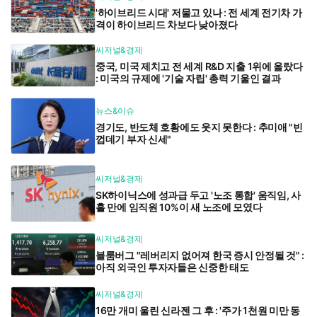
'하이브리드 시대' 저물고 있나 : 전 세계 전기차 가
격이 하이브리드 차보다 낮아졌다
씨저널&경제
중국, 미국 제치고 전 세계 R&D 지출 1위에 올랐다
: 미국의 규제에 '기술 자립' 총력 기울인 결과
뉴스&이슈
경기도, 반도체 호황에도 웃지 못한다 : 추미애 "빈
껍데기 부자 신세"
씨저널&경제
SK하이닉스에 성과급 두고 '노조 통합' 움직임, 사
흘 만에 임직원 10%이 새 노조에 모였다
씨저널&경제
블룸버그 "레버리지 없어져 한국 증시 안정될 것" :
아직 외국인 투자자들은 신중한 태도
씨저널&경제
16만 개미 울린 신라젠 그 후 : '주가 1천원 미만 동