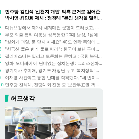
1
민주당 김민석 '신천지 개입' 의혹 근거로 김어준·
박시영·최민희 제시 : 정청래 "본인 생각을 말하
라"
2
다뉴브강에서 제2차 세계대전 군함이 드러났고, 포항 수돗물은 갑자기 짜졌다 : 폭염·가뭄이 만든 낯선 풍경
3
부모 외출 틈타 여동생 성폭행한 20대 남성, 1심에서 5년형 선고 : 친족 간 '암수범죄'의 심각성
4
"실외기 과열, 문 닫지 마세요" 40도 안팎 폭염에 쉼 없이 도는 에어컨 : 화재 위험 경고등!
5
"한국산 물은 변기 물로 써라" : 한국이 보낸 구마모토 지진 구호품에 한 일본인의 '어처구니 없는' 반응
6
필리버스터는 밀리고 토론회는 묻히고 : 국힘 복당 원하는 한동훈, '검사 정치'의 한계만 드러내나
7
영화 '오디세이'에 난데없는 정치논쟁 : 그리스신화 공간에서 '트럼프 전쟁의 참혹함'이 보인다
8
경기지사 추미애, 경기도 재정난 두고 '복지정책' 탓하는 시선에 정면 반박 : "고령자와 아이 인구 급증"
9
이재명 사관학교 통합 반대를 직격했다, "세 번이나 군사 쿠데타 했는데 압도적 지위"
10
민주당 친석계, 전당대회 진행 중 '보완투표권' 꺼냈다 : '사후 투표 허용' 무리수에 정청래 "투표 쿠데타"
허프생각