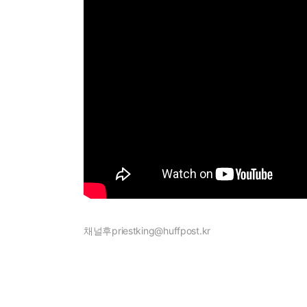
채널후
priestking@huffpost.kr