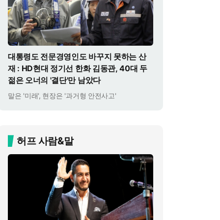
대통령도 전문경영인도 바꾸지 못하는 산
재 : HD현대 정기선 한화 김동관, 40대 두
젊은 오너의 '결단'만 남았다
말은 '미래', 현장은 '과거형 안전사고'
허프 사람&말