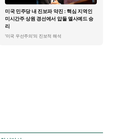
미국 민주당 내 진보파 약진 : 핵심 지역인
미시간주 상원 경선에서 압둘 엘사예드 승
리
'미국 우선주의'의 진보적 해석