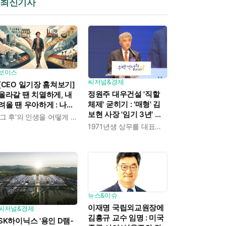
최신기사
보이스
씨저널&경제
[CEO 일기장 훔쳐보기]
정원주 대우건설 '직할
올라갈 땐 치열하게, 내
체제' 굳히기 : '매형' 김
려올 땐 우아하게 : 나만
보현 사장 '임기 3년' 받
의 커리어 설계법
'그 후'의 인생을 어떻게 살 것인가
고 4개월 만에 물러났다
1971년생 상무를 대표이사로 발탁
뉴스&이슈
이재명 국립외교원장에
씨저널&경제
김흥규 교수 임명 : 미국
SK하이닉스 '용인 D램-