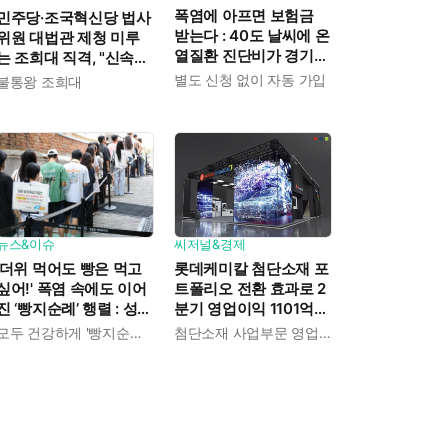
폭염에 아프면 보험금
민주당·조국혁신당 법사
받는다 : 40도 날씨에 온
위원 대법관 제청 미루
열질환 진단비가 경기도
는 조희대 직격, "신속한
민에게 주어진다
재판 약속도 저버려"
별도 신청 없이 자동 가입
불통왕 조희대
뉴스&이슈
씨저널&경제
'더위 먹어도 빵은 먹고
롯데케미칼 첨단소재 포
싶어!' 폭염 속에도 이어
트폴리오 전환 효과로 2
진 ‘빵지순례’ 행렬 : 성심
분기 영업이익 1101억
당이 대기 손님 위해 준
흑자전환 : 대산·여수 사
모두 건강하게 '빵지순례' 마치시길.
첨단소재 사업부문 영업이익 1325억 원
비한 것들
업재편으로 체질개선 속
도 높인다