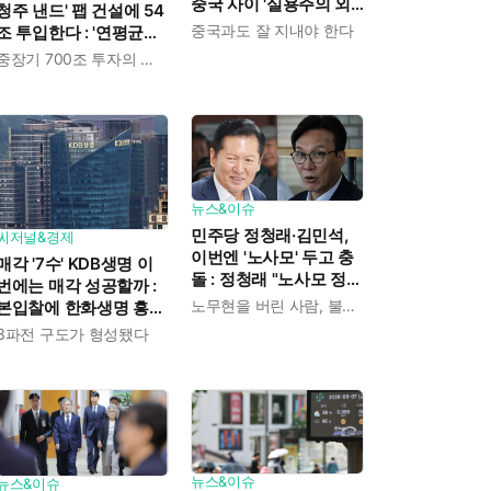
중국 사이 '실용주의 외
청주 낸드' 팹 건설에 54
교론' 강조한 인물이다
중국과도 잘 지내야 한다
조 투입한다 : '연평균
19% 성장' 메모리 수요
중장기 700조 투자의 단계적 이행
대응해 AI 인프라 시장의
핵심 플레이어로
뉴스&이슈
민주당 정청래·김민석,
씨저널&경제
이번엔 '노사모' 두고 충
매각 '7수' KDB생명 이
돌 : 정청래 "노사모 정신
번에는 매각 성공할까 :
으로 승리" vs 김민석 측
노무현을 버린 사람, 불편하겠지
본입찰에 한화생명 흥국
"어색하다"
생명 한국금융지주 최종
3파전 구도가 형성됐다
인수제안서 냈다
뉴스&이슈
뉴스&이슈