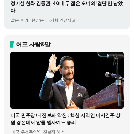
정기선 한화 김동관, 40대 두 젊은 오너의 '결단'만 남았
다
말은 '미래', 현장은 '과거형 안전사고'
허프 사람&말
미국 민주당 내 진보파 약진 : 핵심 지역인 미시간주 상
원 경선에서 압둘 엘사예드 승리
'미국 우선주의'의 진보적 해석