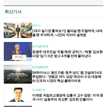
최신기사
보이스
[CEO 일기장 훔쳐보기] 올라갈 땐 치열하게, 내려
올 땐 우아하게 : 나만의 커리어 설계법
씨저널&경제
정원주 대우건설 '직할 체제' 굳히기 : '매형' 김보현
사장 '임기 3년' 받고 4개월 만에 물러났다
씨저널&경제
SK하이닉스 '용인 D램-청주 낸드' 팹 건설에 54조
투입한다 : '연평균 19% 성장' 메모리 수요 대응해
AI 인프라 시장의 핵심 플레이어로
뉴스&이슈
이재명 국립외교원장에 김흥규 교수 임명 : 미국 중
국 사이 '실용주의 외교론' 강조한 인물이다