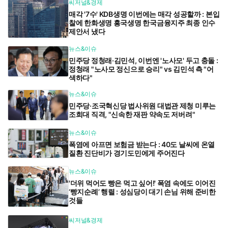
씨저널&경제
매각 '7수' KDB생명 이번에는 매각 성공할까 : 본입
찰에 한화생명 흥국생명 한국금융지주 최종 인수
제안서 냈다
뉴스&이슈
민주당 정청래·김민석, 이번엔 '노사모' 두고 충돌 :
정청래 "노사모 정신으로 승리" vs 김민석 측 "어
색하다"
뉴스&이슈
민주당·조국혁신당 법사위원 대법관 제청 미루는
조희대 직격, "신속한 재판 약속도 저버려"
뉴스&이슈
폭염에 아프면 보험금 받는다 : 40도 날씨에 온열
질환 진단비가 경기도민에게 주어진다
뉴스&이슈
'더위 먹어도 빵은 먹고 싶어!' 폭염 속에도 이어진
‘빵지순례’ 행렬 : 성심당이 대기 손님 위해 준비한
것들
씨저널&경제