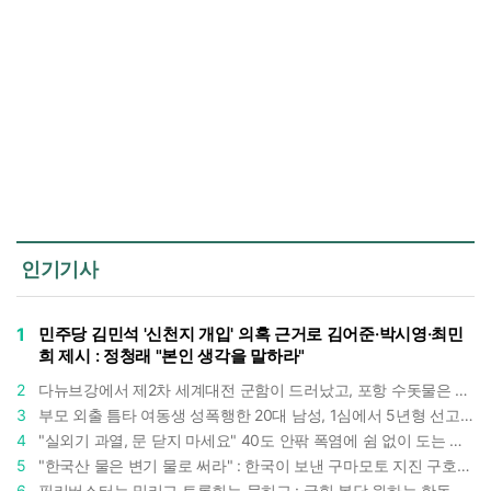
인기기사
1
민주당 김민석 '신천지 개입' 의혹 근거로 김어준·박시영·최민
희 제시 : 정청래 "본인 생각을 말하라"
2
다뉴브강에서 제2차 세계대전 군함이 드러났고, 포항 수돗물은 갑자기 짜졌다 : 폭염·가뭄이 만든 낯선 풍경
3
부모 외출 틈타 여동생 성폭행한 20대 남성, 1심에서 5년형 선고 : 친족 간 '암수범죄'의 심각성
4
"실외기 과열, 문 닫지 마세요" 40도 안팎 폭염에 쉼 없이 도는 에어컨 : 화재 위험 경고등!
5
"한국산 물은 변기 물로 써라" : 한국이 보낸 구마모토 지진 구호품에 한 일본인의 '어처구니 없는' 반응
6
필리버스터는 밀리고 토론회는 묻히고 : 국힘 복당 원하는 한동훈, '검사 정치'의 한계만 드러내나