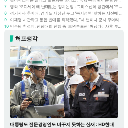
7
영화 '오디세이'에 난데없는 정치논쟁 : 그리스신화 공간에서 '트럼프 전쟁의 참혹함'이 보인다
8
경기지사 추미애, 경기도 재정난 두고 '복지정책' 탓하는 시선에 정면 반박 : "고령자와 아이 인구 급증"
9
이재명 사관학교 통합 반대를 직격했다, "세 번이나 군사 쿠데타 했는데 압도적 지위"
10
민주당 친석계, 전당대회 진행 중 '보완투표권' 꺼냈다 : '사후 투표 허용' 무리수에 정청래 "투표 쿠데타"
허프생각
대통령도 전문경영인도 바꾸지 못하는 산재 : HD현대