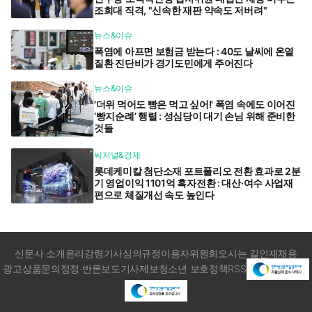
조희대 직격, "신속한 재판 약속도 저버려"
뉴스&이슈
폭염에 아프면 보험금 받는다 : 40도 날씨에 온열
질환 진단비가 경기도민에게 주어진다
뉴스&이슈
'더위 먹어도 빵은 먹고 싶어!' 폭염 속에도 이어진
‘빵지순례’ 행렬 : 성심당이 대기 손님 위해 준비한
것들
씨저널&경제
롯데케미칼 첨단소재 포트폴리오 전환 효과로 2분
기 영업이익 1101억 흑자전환 : 대산·여수 사업재
편으로 체질개선 속도 높인다
신문사 소개
윤리강령
기사심의규정
이용자위원회
오시는 길
인재채용
광고상품문의
정정·반론보도
기사제보
청소년 보호정책
RSS