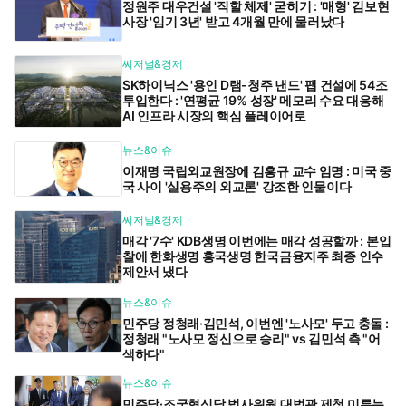
정원주 대우건설 '직할 체제' 굳히기 : '매형' 김보현
사장 '임기 3년' 받고 4개월 만에 물러났다
씨저널&경제
SK하이닉스 '용인 D램-청주 낸드' 팹 건설에 54조
투입한다 : '연평균 19% 성장' 메모리 수요 대응해
AI 인프라 시장의 핵심 플레이어로
뉴스&이슈
이재명 국립외교원장에 김흥규 교수 임명 : 미국 중
국 사이 '실용주의 외교론' 강조한 인물이다
씨저널&경제
매각 '7수' KDB생명 이번에는 매각 성공할까 : 본입
찰에 한화생명 흥국생명 한국금융지주 최종 인수
제안서 냈다
뉴스&이슈
민주당 정청래·김민석, 이번엔 '노사모' 두고 충돌 :
정청래 "노사모 정신으로 승리" vs 김민석 측 "어
색하다"
뉴스&이슈
민주당·조국혁신당 법사위원 대법관 제청 미루는