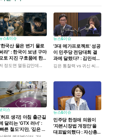
뉴스&이슈
뉴스&이슈
"한국산 물은 변기 물로
'3대 메가프로젝트' 성공
써라" : 한국이 보낸 구마
이 민주당 전당대회 결
모토 지진 구호품에 한
과에 달렸다? : 김민석
일본인이 보인 반응
"당대표에 따라 흔들리
저 정도면 열등감인데...
깊은 통찰력 vs 귀신 씨나락
는 게 객관적 사실"
보이스
뉴스&이슈
[허프 생각] 아침 출근길
민주당 한정애 의원이
에 달리는 'GTX 러너' :
'자본시장법 개정안'을
'빠른 철도'지만, '깊은 철
대표발의했다 : 자산총
도'라 아침마다 뛰게 된
서울역 엘리베이터, '달랑' 2대