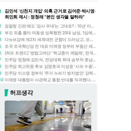
1
김민석 '신천지 개입' 의혹 근거로 김어준·박시영·
최민희 제시 : 정청래 "본인 생각을 말하라"
2
검찰청 간판 떼도 '검사 우대'는 그대로? : 10년 미만 검사는 중수청 4급 수사관으로 직행한다
3
부모 외출 틈타 여동생 성폭행한 20대 남성, 1심에서 5년형 선고 : 친족 간 '암수범죄'의 심각성
4
다뉴브강에 제2차 세계대전 군함이 드러났고, 포항 수돗물은 갑자기 짜졌다 : 폭염·가뭄이 만든 낯선 풍경
5
조국 조국혁신당 전 대표 이재명 정부의 부동산 세제개편안 비판했다 : '공공주택 대전환' 촉구
6
[허프 트렌드] '방탑고려단' '학교종이 에밀레', 전국 275팀 몰린 2026년 국립중앙박물관 분장대회 : 숨은 실력자들 나온다
7
민주당 정청래·김민석, 전당대회 최대 승부처 호남 표심잡기 총력 : 격차 10%p 안이냐, 밖이냐
8
민주당 최고위원 후보 김영호과 이성윤 '사과 수용'으로 한판 붙었다 : 난데없이 "검사주의자"
9
민주당 이소영 정부의 '주가 누르기 방지법안' 강력하게 비판했다 : "사실상 적용 대상 없을 법안"
10
이재명 대통령이 사관학교 통합 반대를 직격했다, "세 번이나 군사 쿠데타 했는데 압도적 지위"
허프생각