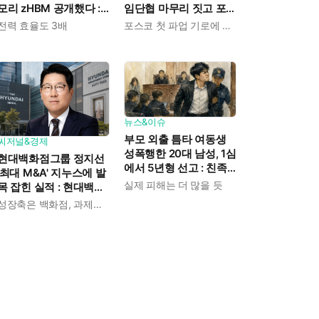
모리 zHBM 공개했다 :
임단협 마무리 짓고 포
고객 맞춤형 설계 가능
스코는 조정 연장
전력 효율도 3배
포스코 첫 파업 기로에 섰다
한 3D 메모리 솔루션
뉴스&이슈
부모 외출 틈타 여동생
씨저널&경제
성폭행한 20대 남성, 1심
현대백화점그룹 정지선
에서 5년형 선고 : 친족
'최대 M&A' 지누스에 발
간 '암수범죄'의 심각성
실제 피해는 더 많을 듯
목 잡힌 실적 : 현대백화
점 올해 2분기 영업이익
성장축은 백화점, 과제는 지누스
전년 비해 8.7% 감소