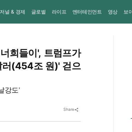
저널 & 경제
글로벌
라이프
엔터테인먼트
영상
보
 너희들이', 트럼프가
러(454조 원)' 걷으
날강도'
Share
share