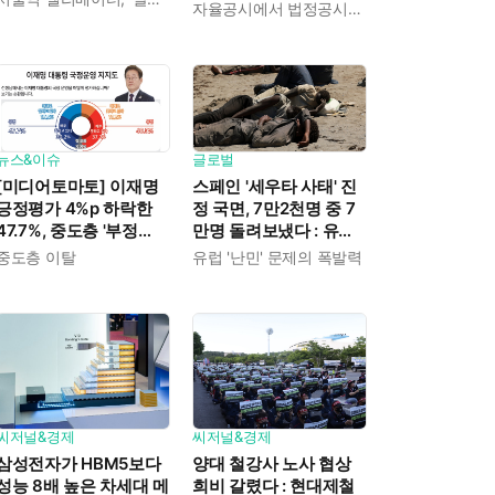
액 10조 이상 상장기업
자율공시에서 법정공시로 전환
다
의 ESG 공시 의무화를
규정
뉴스&이슈
글로벌
[미디어토마토] 이재명
스페인 '세우타 사태' 진
긍정평가 4%p 하락한
정 국면, 7만2천명 중 7
47.7%, 중도층 '부정
만명 돌려보냈다 : 유럽
49.7% vs 긍정 42.9%'
연합 "만족스럽게 대처"
중도층 이탈
유럽 '난민' 문제의 폭발력
씨저널&경제
씨저널&경제
삼성전자가 HBM5보다
양대 철강사 노사 협상
성능 8배 높은 차세대 메
희비 갈렸다 : 현대제철