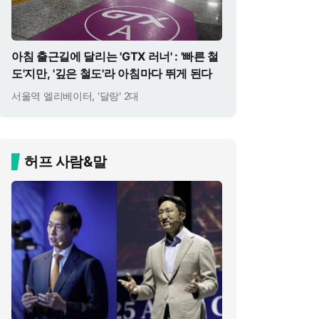
아침 출근길에 달리는 'GTX 러너' : '빠른 철
도'지만, '깊은 철도'라 아침마다 뛰게 된다
서울역 엘리베이터, '달랑' 2대
허프 사람&말