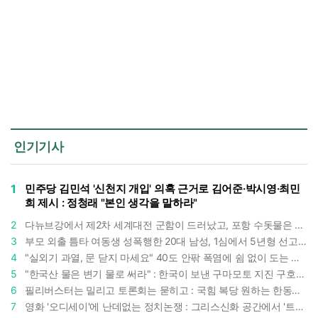
인기기사
1
민주당 김민석 '신천지 개입' 의혹 근거로 김어준·박시영·최민
희 제시 : 정청래 "본인 생각을 말하라"
2
다뉴브강에서 제2차 세계대전 군함이 드러났고, 포항 수돗물은 갑자기 짜졌다 : 폭염·가뭄이 만든 낯선 풍경
3
부모 외출 틈타 여동생 성폭행한 20대 남성, 1심에서 5년형 선고 : 친족 간 '암수범죄'의 심각성
4
"실외기 과열, 문 닫지 마세요" 40도 안팎 폭염에 쉼 없이 도는 에어컨 : 화재 위험 경고등!
5
"한국산 물은 변기 물로 써라" : 한국이 보낸 구마모토 지진 구호품에 한 일본인의 '어처구니 없는' 반응
6
필리버스터는 밀리고 토론회는 묻히고 : 국힘 복당 원하는 한동훈, '검사 정치'의 한계만 드러내나
7
영화 '오디세이'에 난데없는 정치논쟁 : 그리스신화 공간에서 '트럼프 전쟁의 참혹함'이 보인다