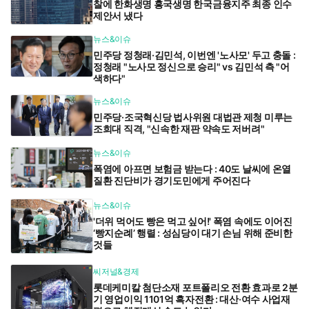
찰에 한화생명 흥국생명 한국금융지주 최종 인수
제안서 냈다
뉴스&이슈
민주당 정청래·김민석, 이번엔 '노사모' 두고 충돌 :
정청래 "노사모 정신으로 승리" vs 김민석 측 "어
색하다"
뉴스&이슈
민주당·조국혁신당 법사위원 대법관 제청 미루는
조희대 직격, "신속한 재판 약속도 저버려"
뉴스&이슈
폭염에 아프면 보험금 받는다 : 40도 날씨에 온열
질환 진단비가 경기도민에게 주어진다
뉴스&이슈
'더위 먹어도 빵은 먹고 싶어!' 폭염 속에도 이어진
‘빵지순례’ 행렬 : 성심당이 대기 손님 위해 준비한
것들
씨저널&경제
롯데케미칼 첨단소재 포트폴리오 전환 효과로 2분
기 영업이익 1101억 흑자전환 : 대산·여수 사업재