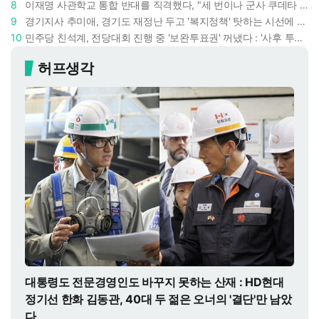
8
이재명 사관학교 통합 반대를 직격했다, "세 번이나 군사 쿠데타 했는데 압도적 지위"
9
경기지사 추미애, 경기도 재정난 두고 '복지정책' 탓하는 시선에 정면 반박 : "고령자와 아이 인구 급증"
10
민주당 친석계, 전당대회 진행 중 '보완투표권' 꺼냈다 : '사후 투표 허용' 무리수에 정청래 "투표 쿠데타"
허프생각
대통령도 전문경영인도 바꾸지 못하는 산재 : HD현대
정기선 한화 김동관, 40대 두 젊은 오너의 '결단'만 남았
다