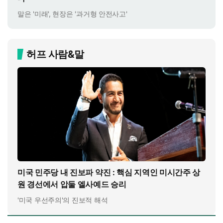
말은 '미래', 현장은 '과거형 안전사고'
허프 사람&말
미국 민주당 내 진보파 약진 : 핵심 지역인 미시간주 상
원 경선에서 압둘 엘사예드 승리
'미국 우선주의'의 진보적 해석