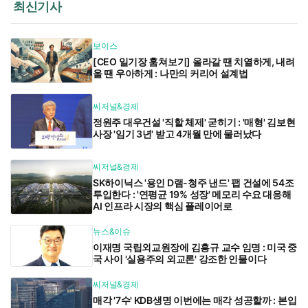
최신기사
보이스
[CEO 일기장 훔쳐보기] 올라갈 땐 치열하게, 내려
올 땐 우아하게 : 나만의 커리어 설계법
씨저널&경제
정원주 대우건설 '직할 체제' 굳히기 : '매형' 김보현
사장 '임기 3년' 받고 4개월 만에 물러났다
씨저널&경제
SK하이닉스 '용인 D램-청주 낸드' 팹 건설에 54조
투입한다 : '연평균 19% 성장' 메모리 수요 대응해
AI 인프라 시장의 핵심 플레이어로
뉴스&이슈
이재명 국립외교원장에 김흥규 교수 임명 : 미국 중
국 사이 '실용주의 외교론' 강조한 인물이다
씨저널&경제
매각 '7수' KDB생명 이번에는 매각 성공할까 : 본입