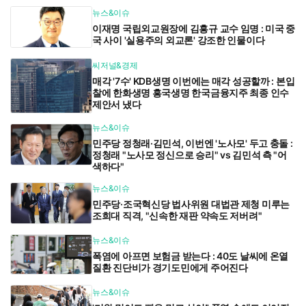
뉴스&이슈
이재명 국립외교원장에 김흥규 교수 임명 : 미국 중
국 사이 '실용주의 외교론' 강조한 인물이다
씨저널&경제
매각 '7수' KDB생명 이번에는 매각 성공할까 : 본입
찰에 한화생명 흥국생명 한국금융지주 최종 인수
제안서 냈다
뉴스&이슈
민주당 정청래·김민석, 이번엔 '노사모' 두고 충돌 :
정청래 "노사모 정신으로 승리" vs 김민석 측 "어
색하다"
뉴스&이슈
민주당·조국혁신당 법사위원 대법관 제청 미루는
조희대 직격, "신속한 재판 약속도 저버려"
뉴스&이슈
폭염에 아프면 보험금 받는다 : 40도 날씨에 온열
질환 진단비가 경기도민에게 주어진다
뉴스&이슈