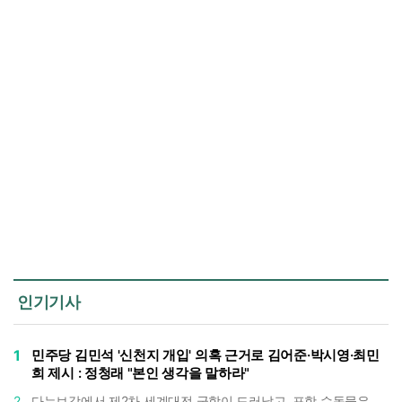
인기기사
1
민주당 김민석 '신천지 개입' 의혹 근거로 김어준·박시영·최민
희 제시 : 정청래 "본인 생각을 말하라"
2
다뉴브강에서 제2차 세계대전 군함이 드러났고, 포항 수돗물은 갑자기 짜졌다 : 폭염·가뭄이 만든 낯선 풍경