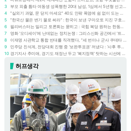
3
부모 외출 틈타 여동생 성폭행한 20대 남성, 1심에서 5년형 선고 : 친족 간 '암수범죄'의 심각성
4
"실외기 과열, 문 닫지 마세요" 40도 안팎 폭염에 쉼 없이 도는 에어컨 : 화재 위험 경고등!
5
"한국산 물은 변기 물로 써라" : 한국이 보낸 구마모토 지진 구호품에 한 일본인의 '어처구니 없는' 반응
6
필리버스터는 밀리고 토론회는 묻히고 : 국힘 복당 원하는 한동훈, '검사 정치'의 한계만 드러내나
7
영화 '오디세이'에 난데없는 정치논쟁 : 그리스신화 공간에서 '트럼프 전쟁의 참혹함'이 보인다
8
이재명 사관학교 통합 반대를 직격했다, "세 번이나 군사 쿠데타 했는데 압도적 지위"
9
민주당 친석계, 전당대회 진행 중 '보완투표권' 꺼냈다 : '사후 투표 허용' 무리수에 정청래 "투표 쿠데타"
10
경기지사 추미애, 경기도 재정난 두고 '복지정책' 탓하는 시선에 정면 반박 : "고령자와 아이 인구 급증"
허프생각