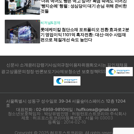
'더위 먹어도 빵은 먹고 싶어!' 폭염 속에도 이어진
‘빵지순례’ 행렬 : 성심당이 대기 손님 위해 준비한
것들
씨저널&경제
롯데케미칼 첨단소재 포트폴리오 전환 효과로 2분
기 영업이익 1101억 흑자전환 : 대산·여수 사업재
편으로 체질개선 속도 높인다
신문사 소개
윤리강령
기사심의규정
이용자위원회
오시는 길
인재채용
광고상품문의
정정·반론보도
기사제보
청소년 보호정책
RSS
서울특별시 성동구 성수일로 39-34 서울숲더스페이스 12층 1204
호
대표전화 : 02-6959-9810
메일 : huffkorea@gmail.com
청소년보호책임자 : 박상유
법인명 : 허핑턴포스트코리아 주식회사
제호 : 허프포스트코리아
등록번호 : 서울 아 03003
등록일 : 2014-02-10
Copyright © 2025 허프포스트코리아. All rights reserved.