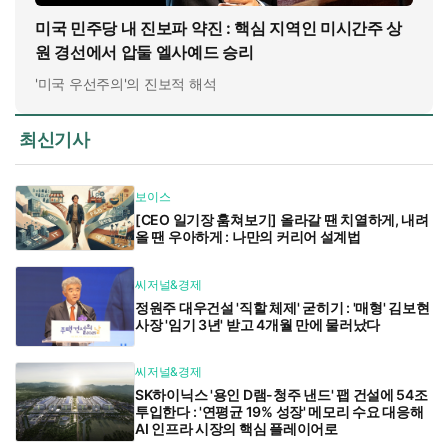
미국 민주당 내 진보파 약진 : 핵심 지역인 미시간주 상
원 경선에서 압둘 엘사예드 승리
'미국 우선주의'의 진보적 해석
최신기사
보이스
[CEO 일기장 훔쳐보기] 올라갈 땐 치열하게, 내려
올 땐 우아하게 : 나만의 커리어 설계법
씨저널&경제
정원주 대우건설 '직할 체제' 굳히기 : '매형' 김보현
사장 '임기 3년' 받고 4개월 만에 물러났다
씨저널&경제
SK하이닉스 '용인 D램-청주 낸드' 팹 건설에 54조
투입한다 : '연평균 19% 성장' 메모리 수요 대응해
AI 인프라 시장의 핵심 플레이어로