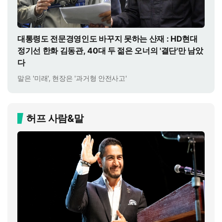
대통령도 전문경영인도 바꾸지 못하는 산재 : HD현대
정기선 한화 김동관, 40대 두 젊은 오너의 '결단'만 남았
다
말은 '미래', 현장은 '과거형 안전사고'
허프 사람&말