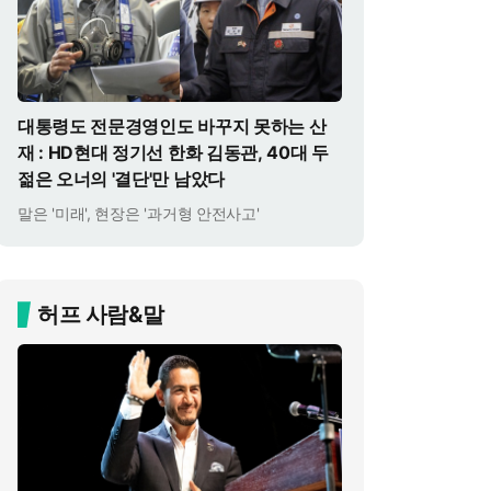
대통령도 전문경영인도 바꾸지 못하는 산
재 : HD현대 정기선 한화 김동관, 40대 두
젊은 오너의 '결단'만 남았다
말은 '미래', 현장은 '과거형 안전사고'
허프 사람&말