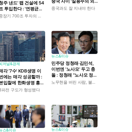
중국 사이 '실용주의 외
청주 낸드' 팹 건설에 54
교론' 강조한 인물이다
중국과도 잘 지내야 한다
조 투입한다 : '연평균
19% 성장' 메모리 수요
중장기 700조 투자의 단계적 이행
대응해 AI 인프라 시장의
핵심 플레이어로
뉴스&이슈
민주당 정청래·김민석,
씨저널&경제
이번엔 '노사모' 두고 충
매각 '7수' KDB생명 이
돌 : 정청래 "노사모 정신
번에는 매각 성공할까 :
으로 승리" vs 김민석 측
노무현을 버린 사람, 불편하겠지
본입찰에 한화생명 흥국
"어색하다"
생명 한국금융지주 최종
3파전 구도가 형성됐다
인수제안서 냈다
뉴스&이슈
뉴스&이슈