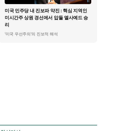
미국 민주당 내 진보파 약진 : 핵심 지역인
미시간주 상원 경선에서 압둘 엘사예드 승
리
'미국 우선주의'의 진보적 해석