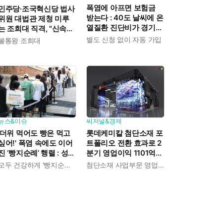
폭염에 아프면 보험금
민주당·조국혁신당 법사
받는다 : 40도 날씨에 온
위원 대법관 제청 미루
열질환 진단비가 경기도
는 조희대 직격, "신속한
민에게 주어진다
재판 약속도 저버려"
별도 신청 없이 자동 가입
불통왕 조희대
뉴스&이슈
씨저널&경제
'더위 먹어도 빵은 먹고
롯데케미칼 첨단소재 포
싶어!' 폭염 속에도 이어
트폴리오 전환 효과로 2
진 ‘빵지순례’ 행렬 : 성심
분기 영업이익 1101억
당이 대기 손님 위해 준
흑자전환 : 대산·여수 사
모두 건강하게 '빵지순례' 마치시길.
첨단소재 사업부문 영업이익 1325억 원
비한 것들
업재편으로 체질개선 속
도 높인다