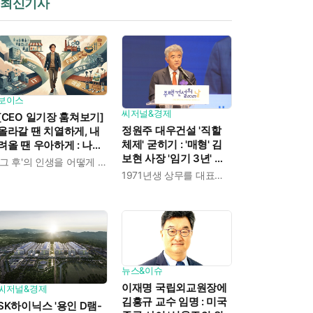
최신기사
보이스
씨저널&경제
[CEO 일기장 훔쳐보기]
정원주 대우건설 '직할
올라갈 땐 치열하게, 내
체제' 굳히기 : '매형' 김
려올 땐 우아하게 : 나만
보현 사장 '임기 3년' 받
의 커리어 설계법
'그 후'의 인생을 어떻게 살 것인가
고 4개월 만에 물러났다
1971년생 상무를 대표이사로 발탁
뉴스&이슈
이재명 국립외교원장에
씨저널&경제
김흥규 교수 임명 : 미국
SK하이닉스 '용인 D램-