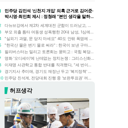
1
민주당 김민석 '신천지 개입' 의혹 근거로 김어준·
박시영·최민희 제시 : 정청래 "본인 생각을 말하
라"
2
다뉴브강에서 제2차 세계대전 군함이 드러났고, 포항 수돗물은 갑자기 짜졌다 : 폭염·가뭄이 만든 낯선 풍경
3
부모 외출 틈타 여동생 성폭행한 20대 남성, 1심에서 5년형 선고 : 친족 간 '암수범죄'의 심각성
4
"실외기 과열, 문 닫지 마세요" 40도 안팎 폭염에 쉼 없이 도는 에어컨 : 화재 위험 경고등!
5
"한국산 물은 변기 물로 써라" : 한국이 보낸 구마모토 지진 구호품에 한 일본인의 '어처구니 없는' 반응
6
필리버스터는 밀리고 토론회는 묻히고 : 국힘 복당 원하는 한동훈, '검사 정치'의 한계만 드러내나
7
영화 '오디세이'에 난데없는 정치논쟁 : 그리스신화 공간에서 '트럼프 전쟁의 참혹함'이 보인다
8
이재명 사관학교 통합 반대를 직격했다, "세 번이나 군사 쿠데타 했는데 압도적 지위"
9
경기지사 추미애, 경기도 재정난 두고 '복지정책' 탓하는 시선에 정면 반박 : "고령자와 아이 인구 급증"
10
민주당 친석계, 전당대회 진행 중 '보완투표권' 꺼냈다 : '사후 투표 허용' 무리수에 정청래 "투표 쿠데타"
허프생각