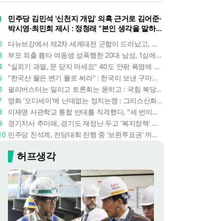
1
민주당 김민석 '신천지 개입' 의혹 근거로 김어준·
박시영·최민희 제시 : 정청래 "본인 생각을 말하
라"
2
다뉴브강에서 제2차 세계대전 군함이 드러났고, 포항 수돗물은 갑자기 짜졌다 : 폭염·가뭄이 만든 낯선 풍경
3
부모 외출 틈타 여동생 성폭행한 20대 남성, 1심에서 5년형 선고 : 친족 간 '암수범죄'의 심각성
4
"실외기 과열, 문 닫지 마세요" 40도 안팎 폭염에 쉼 없이 도는 에어컨 : 화재 위험 경고등!
5
"한국산 물은 변기 물로 써라" : 한국이 보낸 구마모토 지진 구호품에 한 일본인의 '어처구니 없는' 반응
6
필리버스터는 밀리고 토론회는 묻히고 : 국힘 복당 원하는 한동훈, '검사 정치'의 한계만 드러내나
7
영화 '오디세이'에 난데없는 정치논쟁 : 그리스신화 공간에서 '트럼프 전쟁의 참혹함'이 보인다
8
이재명 사관학교 통합 반대를 직격했다, "세 번이나 군사 쿠데타 했는데 압도적 지위"
9
경기지사 추미애, 경기도 재정난 두고 '복지정책' 탓하는 시선에 정면 반박 : "고령자와 아이 인구 급증"
10
민주당 친석계, 전당대회 진행 중 '보완투표권' 꺼냈다 : '사후 투표 허용' 무리수에 정청래 "투표 쿠데타"
허프생각