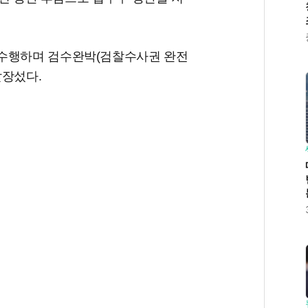
 수행하며 검수완박(검찰수사권 완전
앞장섰다.