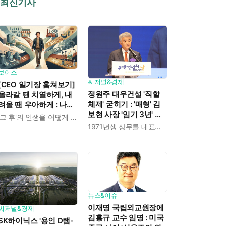
최신기사
보이스
씨저널&경제
[CEO 일기장 훔쳐보기]
정원주 대우건설 '직할
올라갈 땐 치열하게, 내
체제' 굳히기 : '매형' 김
려올 땐 우아하게 : 나만
보현 사장 '임기 3년' 받
의 커리어 설계법
'그 후'의 인생을 어떻게 살 것인가
고 4개월 만에 물러났다
1971년생 상무를 대표이사로 발탁
뉴스&이슈
이재명 국립외교원장에
씨저널&경제
김흥규 교수 임명 : 미국
SK하이닉스 '용인 D램-