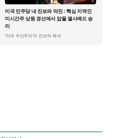
미국 민주당 내 진보파 약진 : 핵심 지역인
미시간주 상원 경선에서 압둘 엘사예드 승
리
'미국 우선주의'의 진보적 해석