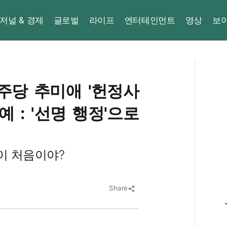
저널 & 경제
글로벌
라이프
엔터테인먼트
영상
보
민주당 추미애 '헌정사
 : '선명 행정'으로
이 처음이야?
Share
share