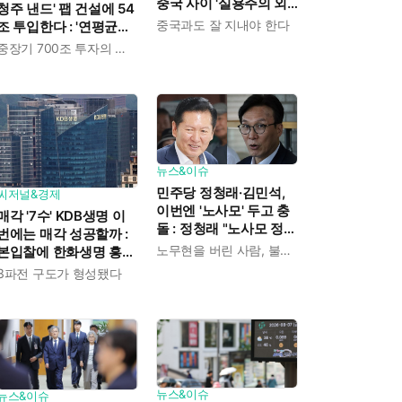
중국 사이 '실용주의 외
청주 낸드' 팹 건설에 54
교론' 강조한 인물이다
중국과도 잘 지내야 한다
조 투입한다 : '연평균
19% 성장' 메모리 수요
중장기 700조 투자의 단계적 이행
대응해 AI 인프라 시장의
핵심 플레이어로
뉴스&이슈
민주당 정청래·김민석,
씨저널&경제
이번엔 '노사모' 두고 충
매각 '7수' KDB생명 이
돌 : 정청래 "노사모 정신
번에는 매각 성공할까 :
으로 승리" vs 김민석 측
노무현을 버린 사람, 불편하겠지
본입찰에 한화생명 흥국
"어색하다"
생명 한국금융지주 최종
3파전 구도가 형성됐다
인수제안서 냈다
뉴스&이슈
뉴스&이슈