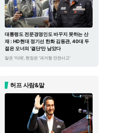
대통령도 전문경영인도 바꾸지 못하는 산
재 : HD현대 정기선 한화 김동관, 40대 두
젊은 오너의 '결단'만 남았다
말은 '미래', 현장은 '과거형 안전사고'
허프 사람&말