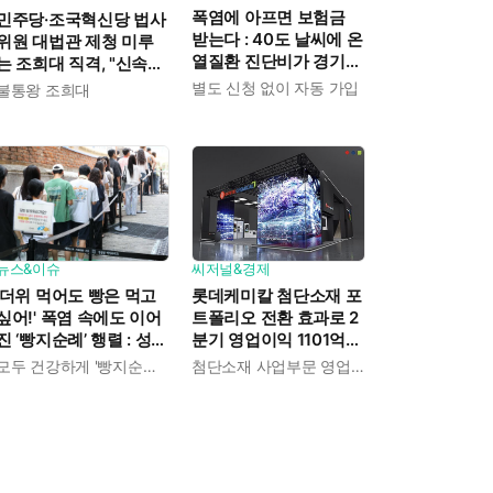
폭염에 아프면 보험금
민주당·조국혁신당 법사
받는다 : 40도 날씨에 온
위원 대법관 제청 미루
열질환 진단비가 경기도
는 조희대 직격, "신속한
민에게 주어진다
재판 약속도 저버려"
별도 신청 없이 자동 가입
불통왕 조희대
뉴스&이슈
씨저널&경제
'더위 먹어도 빵은 먹고
롯데케미칼 첨단소재 포
싶어!' 폭염 속에도 이어
트폴리오 전환 효과로 2
진 ‘빵지순례’ 행렬 : 성심
분기 영업이익 1101억
당이 대기 손님 위해 준
흑자전환 : 대산·여수 사
모두 건강하게 '빵지순례' 마치시길.
첨단소재 사업부문 영업이익 1325억 원
비한 것들
업재편으로 체질개선 속
도 높인다