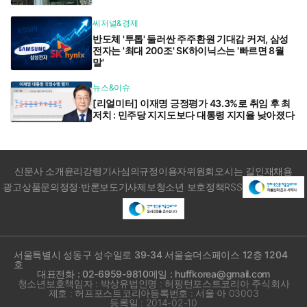
씨저널&경제
반도체 '투톱' 둘러싼 주주환원 기대감 커져, 삼성
전자는 '최대 200조' SK하이닉스는 '빠르면 8월
말'
뉴스&이슈
[리얼미터] 이재명 긍정평가 43.3%로 취임 후 최
저치 : 민주당 지지도보다 대통령 지지율 낮아졌다
신문사 소개
윤리강령
기사심의규정
이용자위원회
오시는 길
인재채용
광고상품문의
정정·반론보도
기사제보
청소년 보호정책
RSS
서울특별시 성동구 성수일로 39-34 서울숲더스페이스 12층 1204
호
대표전화 : 02-6959-9810
메일 : huffkorea@gmail.com
청소년보호책임자 : 박상유
법인명 : 허핑턴포스트코리아 주식회사
제호 : 허프포스트코리아
등록번호 : 서울 아 03003
등록일 : 2014-02-10