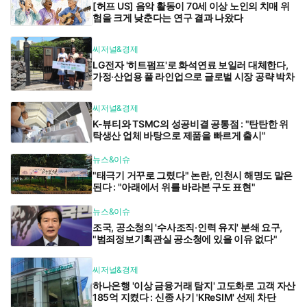
[허프 US] 음악 활동이 70세 이상 노인의 치매 위
험을 크게 낮춘다는 연구 결과 나왔다
씨저널&경제
LG전자 '히트펌프'로 화석연료 보일러 대체한다,
가정·산업용 풀 라인업으로 글로벌 시장 공략 박차
씨저널&경제
K-뷰티와 TSMC의 성공비결 공통점 : "탄탄한 위
탁생산 업체 바탕으로 제품을 빠르게 출시"
뉴스&이슈
"태극기 거꾸로 그렸다" 논란, 인천시 해명도 말은
된다 : "아래에서 위를 바라본 구도 표현"
뉴스&이슈
조국, 공소청의 '수사조직·인력 유지' 분쇄 요구,
"범죄정보기획관실 공소청에 있을 이유 없다"
씨저널&경제
하나은행 '이상 금융거래 탐지' 고도화로 고객 자산
185억 지켰다 : 신종 사기 'KReSIM' 선제 차단