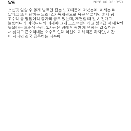
달핀
2026-06-03 13:50
소신껏 일할 수 없게 발목만 잡는 노조때문에 떠났는데, 이제는 떠
났다고 또 비난하는 노조! 2.카톡개편으로 욕은 먹었지만 회사 광
고수익 등 영업이익 증가의 공도 있는데, 개편할 때 일 시킨다고
불평하다가 이익나니까 이제야 그게 노조덕분이라고 성과급 더 내
삭제
놓으라는 모순적 주장. 3.사람은 원래 익숙한 게 변하는 걸 싫어해
서,싫다고 큰소리내는 소수로 인해 혁신이 지체되곤 하지만, 시간
이 지나면 결국 침묵하는 다수에