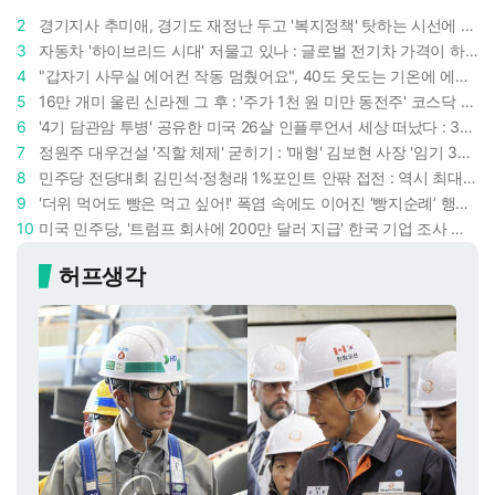
2
경기지사 추미애, 경기도 재정난 두고 '복지정책' 탓하는 시선에 정면 반박 : "고령자와 아이 인구 급증"
3
자동차 '하이브리드 시대' 저물고 있나 : 글로벌 전기차 가격이 하이브리드 차보다 낮아졌다
4
"갑자기 사무실 에어컨 작동 멈췄어요", 40도 웃도는 기온에 에어컨도 숨이 찬다
5
16만 개미 울린 신라젠 그 후 : '주가 1천 원 미만 동전주' 코스닥 38곳 코스피 10곳, 총 48곳 이르렀다
6
'4기 담관암 투병' 공유한 미국 26살 인플루언서 세상 떠났다 : 3년간 보여준 희망과 용기
7
정원주 대우건설 '직할 체제' 굳히기 : '매형' 김보현 사장 '임기 3년' 받고 4개월 만에 물러났다
8
민주당 전당대회 김민석·정청래 1%포인트 안팎 접전 : 역시 최대 승부처는 호남과 수도권
9
'더위 먹어도 빵은 먹고 싶어!' 폭염 속에도 이어진 ‘빵지순례’ 행렬 : 성심당이 대기 손님 위해 준비한 것들
10
미국 민주당, '트럼프 회사에 200만 달러 지급' 한국 기업 조사 착수 : 트럼프 덕분에 이득 챙기려 했나
허프생각