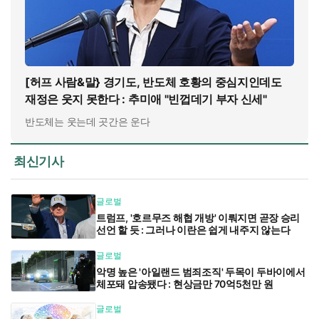
[허프 사람&말} 경기도, 반도체 호황의 중심지인데도
재정은 웃지 못한다 : 추미애 "빈껍데기 부자 신세"
반도체는 웃는데 곳간은 운다
최신기사
글로벌
트럼프, '호르무즈 해협 개방' 이뤄지면 곧장 승리
선언 할 듯 : 그러나 이란은 쉽게 내주지 않는다
글로벌
악명 높은 '아일랜드 범죄조직' 두목이 두바이에서
체포돼 압송됐다 : 현상금만 70억5천만 원
글로벌