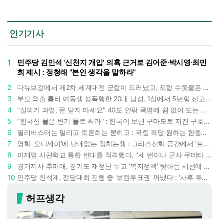
인기기사
1
민주당 김민석 '신천지 개입' 의혹 근거로 김어준·박시영·최민
희 제시 : 정청래 "본인 생각을 말하라"
2
다뉴브강에서 제2차 세계대전 군함이 드러났고, 포항 수돗물은 갑자기 짜졌다 : 폭염·가뭄이 만든 낯선 풍경
3
부모 외출 틈타 여동생 성폭행한 20대 남성, 1심에서 5년형 선고 : 친족 간 '암수범죄'의 심각성
4
"실외기 과열, 문 닫지 마세요" 40도 안팎 폭염에 쉼 없이 도는 에어컨 : 화재 위험 경고등!
5
"한국산 물은 변기 물로 써라" : 한국이 보낸 구마모토 지진 구호품에 한 일본인의 '어처구니 없는' 반응
6
필리버스터는 밀리고 토론회는 묻히고 : 국힘 복당 원하는 한동훈, '검사 정치'의 한계만 드러내나
7
영화 '오디세이'에 난데없는 정치논쟁 : 그리스신화 공간에서 '트럼프 전쟁의 참혹함'이 보인다
8
이재명 사관학교 통합 반대를 직격했다, "세 번이나 군사 쿠데타 했는데 압도적 지위"
9
경기지사 추미애, 경기도 재정난 두고 '복지정책' 탓하는 시선에 정면 반박 : "고령자와 아이 인구 급증"
10
민주당 친석계, 전당대회 진행 중 '보완투표권' 꺼냈다 : '사후 투표 허용' 무리수에 정청래 "투표 쿠데타"
허프생각