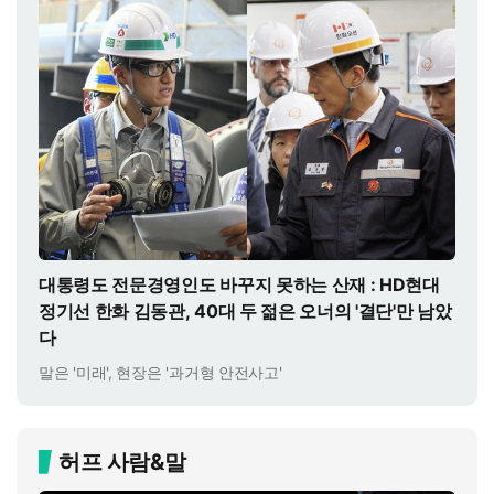
대통령도 전문경영인도 바꾸지 못하는 산재 : HD현대
정기선 한화 김동관, 40대 두 젊은 오너의 '결단'만 남았
다
말은 '미래', 현장은 '과거형 안전사고'
허프 사람&말