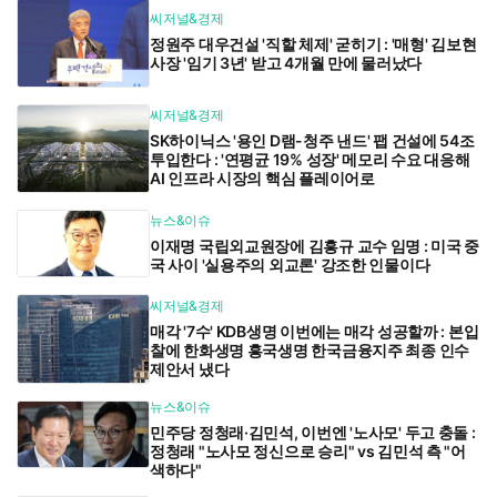
씨저널&경제
정원주 대우건설 '직할 체제' 굳히기 : '매형' 김보현
사장 '임기 3년' 받고 4개월 만에 물러났다
씨저널&경제
SK하이닉스 '용인 D램-청주 낸드' 팹 건설에 54조
투입한다 : '연평균 19% 성장' 메모리 수요 대응해
AI 인프라 시장의 핵심 플레이어로
뉴스&이슈
이재명 국립외교원장에 김흥규 교수 임명 : 미국 중
국 사이 '실용주의 외교론' 강조한 인물이다
씨저널&경제
매각 '7수' KDB생명 이번에는 매각 성공할까 : 본입
찰에 한화생명 흥국생명 한국금융지주 최종 인수
제안서 냈다
뉴스&이슈
민주당 정청래·김민석, 이번엔 '노사모' 두고 충돌 :
정청래 "노사모 정신으로 승리" vs 김민석 측 "어
색하다"