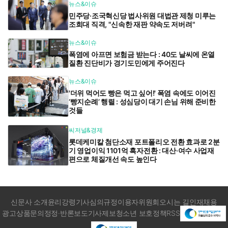
뉴스&이슈
민주당·조국혁신당 법사위원 대법관 제청 미루는
조희대 직격, "신속한 재판 약속도 저버려"
뉴스&이슈
폭염에 아프면 보험금 받는다 : 40도 날씨에 온열
질환 진단비가 경기도민에게 주어진다
뉴스&이슈
'더위 먹어도 빵은 먹고 싶어!' 폭염 속에도 이어진
‘빵지순례’ 행렬 : 성심당이 대기 손님 위해 준비한
것들
씨저널&경제
롯데케미칼 첨단소재 포트폴리오 전환 효과로 2분
기 영업이익 1101억 흑자전환 : 대산·여수 사업재
편으로 체질개선 속도 높인다
신문사 소개
윤리강령
기사심의규정
이용자위원회
오시는 길
인재채용
광고상품문의
정정·반론보도
기사제보
청소년 보호정책
RSS