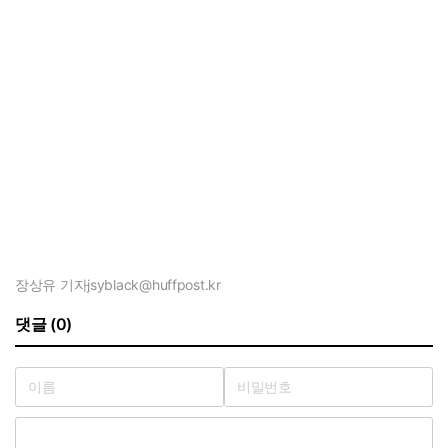
장상유 기자
jsyblack@huffpost.kr
댓글 (0)