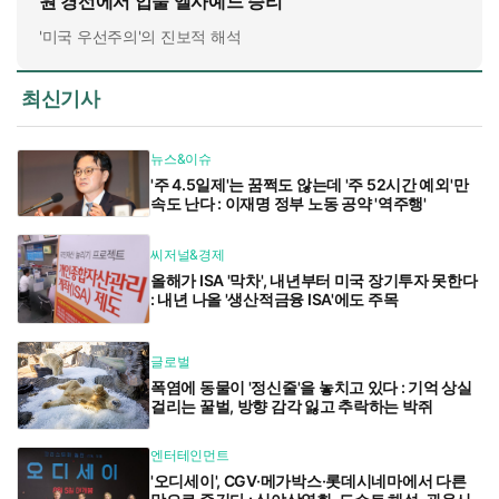
원 경선에서 압둘 엘사예드 승리
'미국 우선주의'의 진보적 해석
최신기사
뉴스&이슈
'주 4.5일제'는 꿈쩍도 않는데 '주 52시간 예외'만
속도 난다 : 이재명 정부 노동 공약 '역주행'
씨저널&경제
올해가 ISA '막차', 내년부터 미국 장기투자 못한다
: 내년 나올 '생산적금융 ISA'에도 주목
글로벌
폭염에 동물이 '정신줄'을 놓치고 있다 : 기억 상실
걸리는 꿀벌, 방향 감각 잃고 추락하는 박쥐
엔터테인먼트
'오디세이', CGV·메가박스·롯데시네마에서 다른