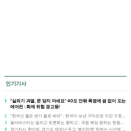
인기기사
1
"실외기 과열, 문 닫지 마세요" 40도 안팎 폭염에 쉼 없이 도는
에어컨 : 화재 위험 경고등!
2
"한국산 물은 변기 물로 써라" : 한국이 보낸 구마모토 지진 구호품에 한 일본인의 '어처구니 없는' 반응
3
필리버스터는 밀리고 토론회는 묻히고 : 국힘 복당 원하는 한동훈, '검사 정치'의 한계만 드러내나
4
경기지사 추미애, 경기도 재정난 두고 '복지정책' 탓하는 시선에 정면 반박 : "고령자와 아이 인구 급증"