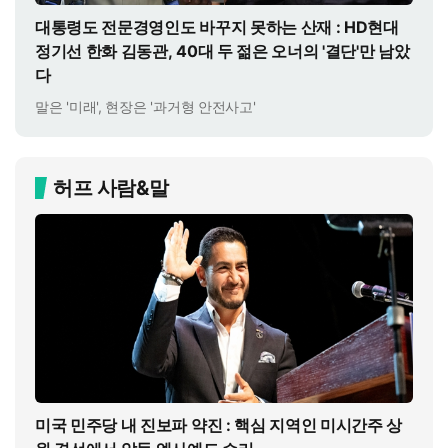
대통령도 전문경영인도 바꾸지 못하는 산재 : HD현대
정기선 한화 김동관, 40대 두 젊은 오너의 '결단'만 남았
다
말은 '미래', 현장은 '과거형 안전사고'
허프 사람&말
미국 민주당 내 진보파 약진 : 핵심 지역인 미시간주 상