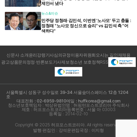
제안서 냈다
뉴스&이슈
민주당 정청래·김민석, 이번엔 '노사모' 두고 충돌 :
정청래 "노사모 정신으로 승리" vs 김민석 측 "어
색하다"
신문사 소개
윤리강령
기사심의규정
이용자위원회
오시는 길
인재채용
광고상품문의
정정·반론보도
기사제보
청소년 보호정책
RSS
서울특별시 성동구 성수일로 39-34 서울숲더스페이스 12층 1204
호
대표전화 : 02-6959-9810
메일 : huffkorea@gmail.com
청소년보호책임자 : 박상유
법인명 : 허핑턴포스트코리아 주식회사
제호 : 허프포스트코리아
등록번호 : 서울 아 03003
등록일 : 2014-02-10
Copyright © 2025 허프포스트코리아. All rights reserved.
발행·편집인 : 강석운
편집국장 : 이지형