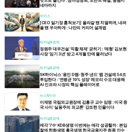
맛으로 즐긴다 : 심야상영회, 도슨트 해설, 굉음시
네마까지
보이스
[CEO 일기장 훔쳐보기] 올라갈 땐 치열하게, 내려
올 땐 우아하게 : 나만의 커리어 설계법
씨저널&경제
정원주 대우건설 '직할 체제' 굳히기 : '매형' 김보현
사장 '임기 3년' 받고 4개월 만에 물러났다
씨저널&경제
SK하이닉스 '용인 D램-청주 낸드' 팹 건설에 54조
투입한다 : '연평균 19% 성장' 메모리 수요 대응해
AI 인프라 시장의 핵심 플레이어로
뉴스&이슈
이재명 국립외교원장에 김흥규 교수 임명 : 미국 중
국 사이 '실용주의 외교론' 강조한 인물이다
씨저널&경제
매각 '7수' KDB생명 이번에는 매각 성공할까 : 본입
찰에 한화생명 흥국생명 한국금융지주 최종 인수