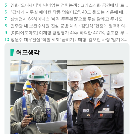
5
영화 '오디세이'에 난데없는 정치논쟁 : 그리스신화 공간에서 '트럼프 전쟁의 참혹함'이 보인다
6
"갑자기 사무실 에어컨 작동 멈췄어요", 40도 웃도는 기온에 에어컨도 숨이 찬다
7
삼성전자 SK하이닉스 '파격 주주환원'으로 투심 달래고 주가도 받칠까, 100조 넘는 추가 배당 재원에 쏠리는 눈
8
민주당 내 보완수사권 진실 공방 계속 : 김민석 '한정애 정책위의장' 발언 근거로 내세우자 사무총장 지낸 조승래 반박
9
[미디어토마토] 이재명 긍정평가 4%p 하락한 47.7%, 중도층 '부정 49.7% vs 긍정 42.9%'
10
정원주 대우건설 '직할 체제' 굳히기 : '매형' 김보현 사장 '임기 3년' 받고 4개월 만에 물러났다
허프생각