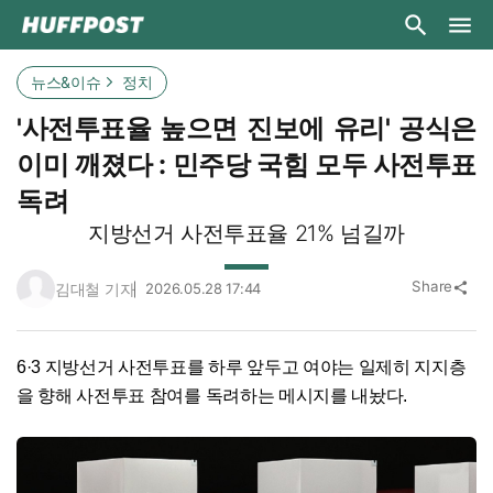
뉴스&이슈
정치
'사전투표율 높으면 진보에 유리' 공식은
이미 깨졌다 : 민주당 국힘 모두 사전투표
독려
지방선거 사전투표율 21% 넘길까
Share
김대철 기자
2026.05.28 17:44
share
6·3 지방선거 사전투표를 하루 앞두고 여야는 일제히 지지층
을 향해 사전투표 참여를 독려하는 메시지를 내놨다.