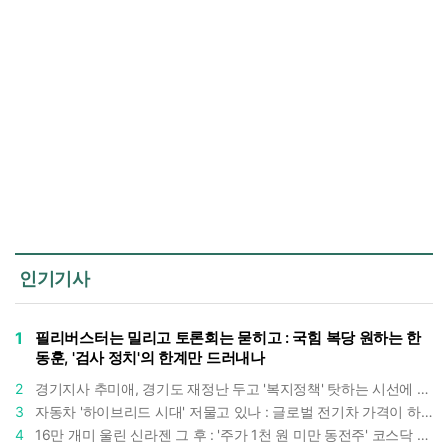
인기기사
1
필리버스터는 밀리고 토론회는 묻히고 : 국힘 복당 원하는 한
동훈, '검사 정치'의 한계만 드러내나
2
경기지사 추미애, 경기도 재정난 두고 '복지정책' 탓하는 시선에 정면 반박 : "고령자와 아이 인구 급증"
3
자동차 '하이브리드 시대' 저물고 있나 : 글로벌 전기차 가격이 하이브리드 차보다 낮아졌다
4
16만 개미 울린 신라젠 그 후 : '주가 1천 원 미만 동전주' 코스닥 38곳 코스피 10곳, 총 48곳 이르렀다