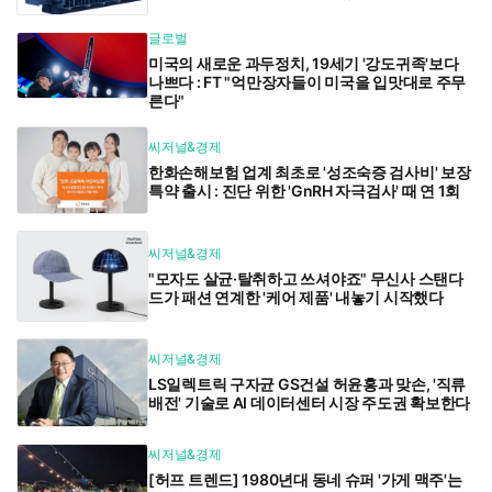
글로벌
미국의 새로운 과두정치, 19세기 '강도귀족'보다
나쁘다 : FT "억만장자들이 미국을 입맛대로 주무
른다"
씨저널&경제
한화손해보험 업계 최초로 '성조숙증 검사비' 보장
특약 출시 : 진단 위한 'GnRH 자극검사' 때 연 1회
씨저널&경제
"모자도 살균·탈취하고 쓰셔야죠" 무신사 스탠다
드가 패션 연계한 '케어 제품' 내놓기 시작했다
씨저널&경제
LS일렉트릭 구자균 GS건설 허윤홍과 맞손, '직류
배전' 기술로 AI 데이터센터 시장 주도권 확보한다
씨저널&경제
[허프 트렌드] 1980년대 동네 슈퍼 '가게 맥주'는