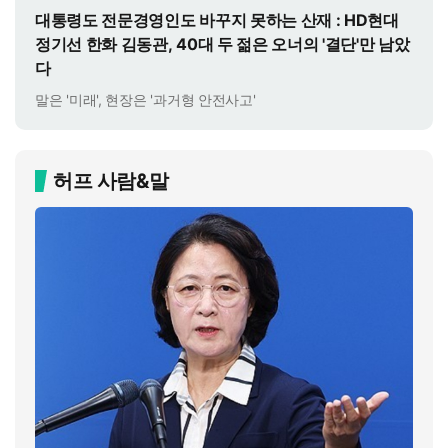
대통령도 전문경영인도 바꾸지 못하는 산재 : HD현대
정기선 한화 김동관, 40대 두 젊은 오너의 '결단'만 남았
다
말은 '미래', 현장은 '과거형 안전사고'
허프 사람&말