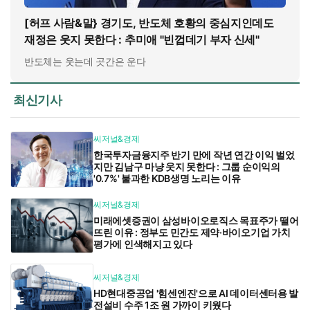
[허프 사람&말} 경기도, 반도체 호황의 중심지인데도
재정은 웃지 못한다 : 추미애 "빈껍데기 부자 신세"
반도체는 웃는데 곳간은 운다
최신기사
씨저널&경제
한국투자금융지주 반기 만에 작년 연간 이익 벌었
지만 김남구 마냥 웃지 못한다 : 그룹 순이익의
'0.7%' 불과한 KDB생명 노리는 이유
씨저널&경제
미래에셋증권이 삼성바이오로직스 목표주가 떨어
뜨린 이유 : 정부도 민간도 제약·바이오기업 가치
평가에 인색해지고 있다
씨저널&경제
HD현대중공업 '힘센엔진'으로 AI 데이터센터용 발
전설비 수주 1조 원 가까이 키웠다