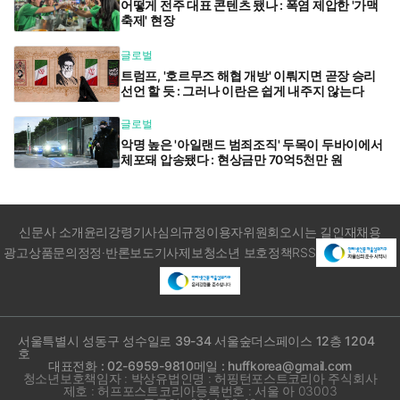
어떻게 전주 대표 콘텐츠 됐나 : 폭염 제압한 '가맥
축제' 현장
글로벌
트럼프, '호르무즈 해협 개방' 이뤄지면 곧장 승리
선언 할 듯 : 그러나 이란은 쉽게 내주지 않는다
글로벌
악명 높은 '아일랜드 범죄조직' 두목이 두바이에서
체포돼 압송됐다 : 현상금만 70억5천만 원
신문사 소개
윤리강령
기사심의규정
이용자위원회
오시는 길
인재채용
광고상품문의
정정·반론보도
기사제보
청소년 보호정책
RSS
서울특별시 성동구 성수일로 39-34 서울숲더스페이스 12층 1204
호
대표전화 : 02-6959-9810
메일 : huffkorea@gmail.com
청소년보호책임자 : 박상유
법인명 : 허핑턴포스트코리아 주식회사
제호 : 허프포스트코리아
등록번호 : 서울 아 03003