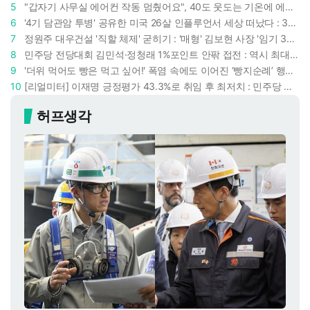
5
"갑자기 사무실 에어컨 작동 멈췄어요", 40도 웃도는 기온에 에어컨도 숨이 찬다
6
'4기 담관암 투병' 공유한 미국 26살 인플루언서 세상 떠났다 : 3년간 보여준 희망과 용기
7
정원주 대우건설 '직할 체제' 굳히기 : '매형' 김보현 사장 '임기 3년' 받고 4개월 만에 물러났다
8
민주당 전당대회 김민석·정청래 1%포인트 안팎 접전 : 역시 최대 승부처는 호남과 수도권
9
'더위 먹어도 빵은 먹고 싶어!' 폭염 속에도 이어진 ‘빵지순례’ 행렬 : 성심당이 대기 손님 위해 준비한 것들
10
[리얼미터] 이재명 긍정평가 43.3%로 취임 후 최저치 : 민주당 지지도보다 대통령 지지율 낮아졌다
허프생각