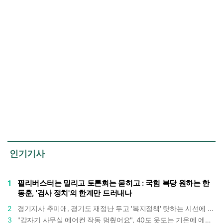
인기기사
1
필리버스터는 밀리고 토론회는 묻히고 : 국힘 복당 원하는 한
동훈, '검사 정치'의 한계만 드러내나
2
경기지사 추미애, 경기도 재정난 두고 '복지정책' 탓하는 시선에 정면 반박 : "고령자와 아이 인구 급증"
3
"갑자기 사무실 에어컨 작동 멈췄어요", 40도 웃도는 기온에 에어컨도 숨이 찬다