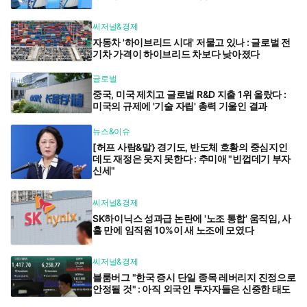
씨저널&경제
자동차 '하이브리드 시대' 저물고 있나 : 글로벌 전
기차 가격이 하이브리드 차보다 낮아졌다
글로벌
중국, 미국 제치고 글로벌 R&D 지출 1위 올랐다 :
미국의 규제에 '기술 자립' 총력 기울인 결과
뉴스&이슈
[허프 사람&말} 경기도, 반도체 호황의 중심지인
데도 재정은 웃지 못한다 : 추미애 "빈껍데기 부자
신세"
씨저널&경제
SK하이닉스 성과급 논란에 '노조 통합' 움직임, 사
흘 만에 임직원 10%이 새 노조에 모였다
씨저널&경제
블룸버그 "한국 증시 단일 종목 레버리지 진정으로
안정될 것" : 아직 외국인 투자자들은 신중한 태도