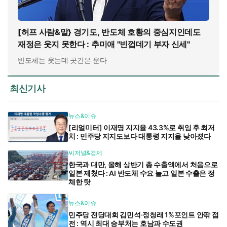
[허프 사람&말} 경기도, 반도체 호황의 중심지인데도
재정은 웃지 못한다 : 추미애 "빈껍데기 부자 신세"
반도체는 웃는데 곳간은 운다
최신기사
뉴스&이슈
[리얼미터] 이재명 지지율 43.3%로 취임 후 최저
치 : 민주당 지지도보다 대통령 지지율 낮아졌다
씨저널&경제
한국과 대만, 올해 상반기 총 수출액에서 처음으로
일본 제쳤다 : AI 반도체 수요 늘고 일본 수출은 정
체한 탓
뉴스&이슈
민주당 전당대회 김민석·정청래 1%포인트 안팎 접
전 : 역시 최대 승부처는 호남과 수도권