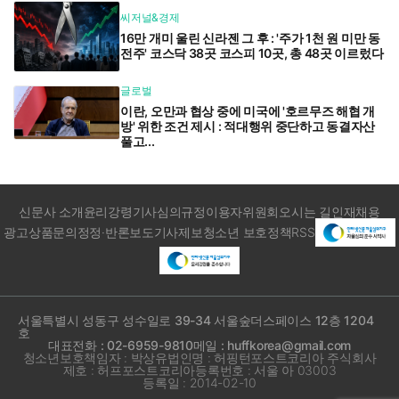
씨저널&경제
16만 개미 울린 신라젠 그 후 : '주가 1천 원 미만 동
전주' 코스닥 38곳 코스피 10곳, 총 48곳 이르렀다
글로벌
이란, 오만과 협상 중에 미국에 '호르무즈 해협 개
방' 위한 조건 제시 : 적대행위 중단하고 동결자산
풀고...
신문사 소개
윤리강령
기사심의규정
이용자위원회
오시는 길
인재채용
광고상품문의
정정·반론보도
기사제보
청소년 보호정책
RSS
서울특별시 성동구 성수일로 39-34 서울숲더스페이스 12층 1204
호
대표전화 : 02-6959-9810
메일 : huffkorea@gmail.com
청소년보호책임자 : 박상유
법인명 : 허핑턴포스트코리아 주식회사
제호 : 허프포스트코리아
등록번호 : 서울 아 03003
등록일 : 2014-02-10