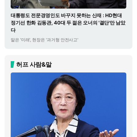
대통령도 전문경영인도 바꾸지 못하는 산재 : HD현대
정기선 한화 김동관, 40대 두 젊은 오너의 '결단'만 남았
다
말은 '미래', 현장은 '과거형 안전사고'
허프 사람&말