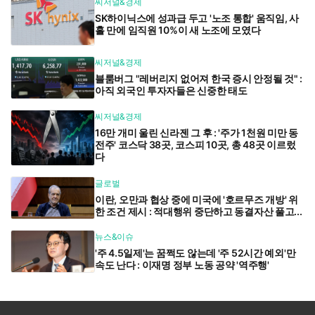
씨저널&경제
SK하이닉스에 성과급 두고 '노조 통합' 움직임, 사
흘 만에 임직원 10%이 새 노조에 모였다
씨저널&경제
블룸버그 "레버리지 없어져 한국 증시 안정될 것" :
아직 외국인 투자자들은 신중한 태도
씨저널&경제
16만 개미 울린 신라젠 그 후 : '주가 1천원 미만 동
전주' 코스닥 38곳, 코스피 10곳, 총 48곳 이르렀
다
글로벌
이란, 오만과 협상 중에 미국에 '호르무즈 개방' 위
한 조건 제시 : 적대행위 중단하고 동결자산 풀고...
뉴스&이슈
'주 4.5일제'는 꿈쩍도 않는데 '주 52시간 예외'만
속도 난다 : 이재명 정부 노동 공약 '역주행'