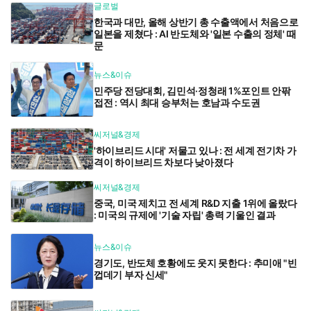
글로벌
한국과 대만, 올해 상반기 총 수출액에서 처음으로
일본을 제쳤다 : AI 반도체와 '일본 수출의 정체' 때
문
뉴스&이슈
민주당 전당대회, 김민석·정청래 1%포인트 안팎
접전 : 역시 최대 승부처는 호남과 수도권
씨저널&경제
'하이브리드 시대' 저물고 있나 : 전 세계 전기차 가
격이 하이브리드 차보다 낮아졌다
씨저널&경제
중국, 미국 제치고 전 세계 R&D 지출 1위에 올랐다
: 미국의 규제에 '기술 자립' 총력 기울인 결과
뉴스&이슈
경기도, 반도체 호황에도 웃지 못한다 : 추미애 "빈
껍데기 부자 신세"