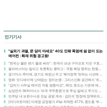
인기기사
1
"실외기 과열, 문 닫지 마세요" 40도 안팎 폭염에 쉼 없이 도는
에어컨 : 화재 위험 경고등!
2
"한국산 물은 변기 물로 써라" : 한국이 보낸 구마모토 지진 구호품에 한 일본인의 '어처구니 없는' 반응
3
필리버스터는 밀리고 토론회는 묻히고 : 국힘 복당 원하는 한동훈, '검사 정치'의 한계만 드러내나
4
경기지사 추미애, 경기도 재정난 두고 '복지정책' 탓하는 시선에 정면 반박 : "고령자와 아이 인구 급증"
5
영화 '오디세이'에 난데없는 정치논쟁 : 그리스신화 공간에서 '트럼프 전쟁의 참혹함'이 보인다
6
"갑자기 사무실 에어컨 작동 멈췄어요", 40도 웃도는 기온에 에어컨도 숨이 찬다
7
삼성전자 SK하이닉스 '파격 주주환원'으로 투심 달래고 주가도 받칠까, 100조 넘는 추가 배당 재원에 쏠리는 눈
8
민주당 내 보완수사권 진실 공방 계속 : 김민석 '한정애 정책위의장' 발언 근거로 내세우자 사무총장 지낸 조승래 반박
9
[미디어토마토] 이재명 긍정평가 4%p 하락한 47.7%, 중도층 '부정 49.7% vs 긍정 42.9%'