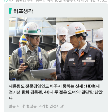
10
'4기 담관암 투병' 공유한 미국 26살 인플루언서 세상 떠났다 : 3년간 보여준 희망과 용기
허프생각
대통령도 전문경영인도 바꾸지 못하는 산재 : HD현대
정기선 한화 김동관, 40대 두 젊은 오너의 '결단'만 남았
다
말은 '미래', 현장은 '과거형 안전사고'