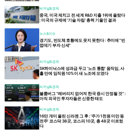
씨저널&경제
중국, 미국 제치고 전 세계 R&D 지출 1위에 올랐다
: 미국의 규제에 '기술 자립' 총력 기울인 결과
뉴스&이슈
경기도, 반도체 호황에도 웃지 못한다 : 추미애 "빈
껍데기 부자 신세"
씨저널&경제
SK하이닉스에 성과급 두고 '노조 통합' 움직임, 사
흘 만에 임직원 10%이 새 노조에 모였다
씨저널&경제
블룸버그 "레버리지 없어져 한국 증시 안정될 것" :
아직 외국인 투자자들은 신중한 태도
씨저널&경제
16만 개미 울린 신라젠 그 후 : '주가 1천원 미만 동
전주' 코스닥 38곳, 코스피 10곳, 총 48곳 이르렀
다