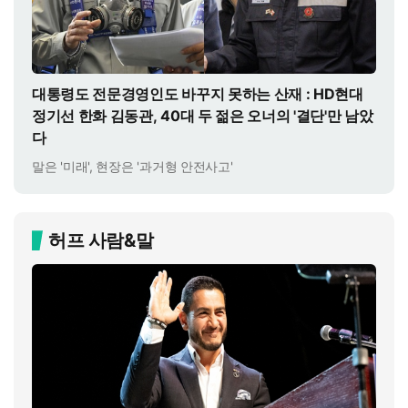
대통령도 전문경영인도 바꾸지 못하는 산재 : HD현대
정기선 한화 김동관, 40대 두 젊은 오너의 '결단'만 남았
다
말은 '미래', 현장은 '과거형 안전사고'
허프 사람&말