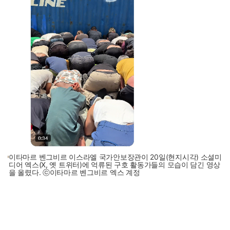
이타마르 벤그비르 이스라엘 국가안보장관이 20일(현지시각) 소셜미
디어 엑스(X, 옛 트위터)에 억류된 구호 활동가들의 모습이 담긴 영상
을 올렸다. ⓒ이타마르 벤그비르 엑스 계정