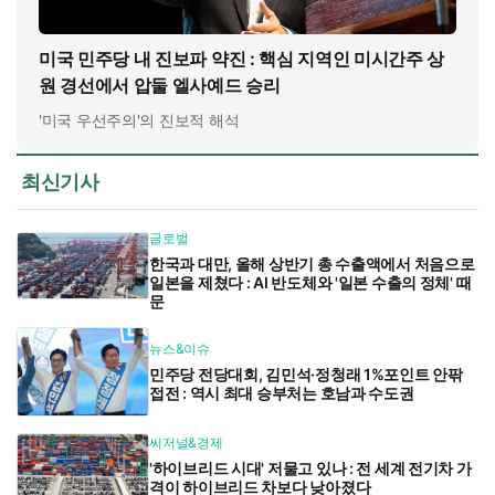
미국 민주당 내 진보파 약진 : 핵심 지역인 미시간주 상
원 경선에서 압둘 엘사예드 승리
'미국 우선주의'의 진보적 해석
최신기사
글로벌
한국과 대만, 올해 상반기 총 수출액에서 처음으로
일본을 제쳤다 : AI 반도체와 '일본 수출의 정체' 때
문
뉴스&이슈
민주당 전당대회, 김민석·정청래 1%포인트 안팎
접전 : 역시 최대 승부처는 호남과 수도권
씨저널&경제
'하이브리드 시대' 저물고 있나 : 전 세계 전기차 가
격이 하이브리드 차보다 낮아졌다