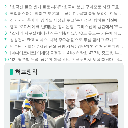
2
"한국산 물은 변기 물로 써라" : 한국이 보낸 구마모토 지진 구호품에 한 일본인의 '어처구니 없는' 반응
3
필리버스터는 밀리고 토론회는 묻히고 : 국힘 복당 원하는 한동훈, '검사 정치'의 한계만 드러내나
4
경기지사 추미애, 경기도 재정난 두고 '복지정책' 탓하는 시선에 정면 반박 : "고령자와 아이 인구 급증"
5
영화 '오디세이'에 난데없는 정치논쟁 : 그리스신화 공간에서 '트럼프 전쟁의 참혹함'이 보인다
6
"갑자기 사무실 에어컨 작동 멈췄어요", 40도 웃도는 기온에 에어컨도 숨이 찬다
7
삼성전자 SK하이닉스 '파격 주주환원'으로 투심 달래고 주가도 받칠까, 100조 넘는 추가 배당 재원에 쏠리는 눈
8
민주당 내 보완수사권 진실 공방 계속 : 김민석 '한정애 정책위의장' 발언 근거로 내세우자 사무총장 지낸 조승래 반박
9
[미디어토마토] 이재명 긍정평가 4%p 하락한 47.7%, 중도층 '부정 49.7% vs 긍정 42.9%'
10
'4기 담관암 투병' 공유한 미국 26살 인플루언서 세상 떠났다 : 3년간 보여준 희망과 용기
허프생각