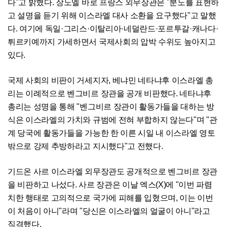
다"고 밝혔다. 장노엘 바로 프랑스 외무장관은 "분노를 표현하
고 설명을 듣기 위해 이스라엘 대사 소환을 요구했다"고 말했
다. 여기에 독일·그리스·이탈리아·네덜란드·포르투갈·캐나다·
튀르키예까지 가세하면서 국제사회의 압박 수위도 높아지고
있다.
국제 사회의 비판이 거세지자, 베냐민 네타냐후 이스라엘 총
리는 이례적으로 벤그비르 장관을 공개 비판했다. 네타냐후
총리는 성명을 통해 "벤그비르 장관이 활동가들을 대하는 방
식은 이스라엘의 가치와 규범에 전혀 부합하지 않는다"며 "관
계 당국에 활동가들을 가능한 한 이른 시일 내 이스라엘 영토
밖으로 강제 추방하라고 지시했다"고 전했다.
기드온 사르 이스라엘 외무장관도 공개적으로 벤그비르 장관
을 비판하고 나섰다. 사르 장관은 이날 엑스(X)에 "이번 파렴
치한 행태로 고의적으로 국가에 피해를 입혔으며, 이는 이번
이 처음이 아니"라며 "당신은 이스라엘의 얼굴이 아니"라고
직격했다.