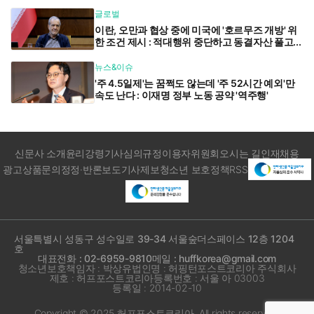
글로벌
이란, 오만과 협상 중에 미국에 '호르무즈 개방' 위
한 조건 제시 : 적대행위 중단하고 동결자산 풀고...
뉴스&이슈
'주 4.5일제'는 꿈쩍도 않는데 '주 52시간 예외'만
속도 난다 : 이재명 정부 노동 공약 '역주행'
신문사 소개
윤리강령
기사심의규정
이용자위원회
오시는 길
인재채용
광고상품문의
정정·반론보도
기사제보
청소년 보호정책
RSS
서울특별시 성동구 성수일로 39-34 서울숲더스페이스 12층 1204
호
대표전화 : 02-6959-9810
메일 : huffkorea@gmail.com
청소년보호책임자 : 박상유
법인명 : 허핑턴포스트코리아 주식회사
제호 : 허프포스트코리아
등록번호 : 서울 아 03003
등록일 : 2014-02-10
Copyright © 2025 허프포스트코리아. All rights reserved.