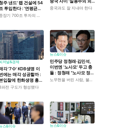
중국 사이 '실용주의 외
청주 낸드' 팹 건설에 54
교론' 강조한 인물이다
중국과도 잘 지내야 한다
조 투입한다 : '연평균
19% 성장' 메모리 수요
중장기 700조 투자의 단계적 이행
대응해 AI 인프라 시장의
핵심 플레이어로
뉴스&이슈
민주당 정청래·김민석,
씨저널&경제
이번엔 '노사모' 두고 충
매각 '7수' KDB생명 이
돌 : 정청래 "노사모 정신
번에는 매각 성공할까 :
으로 승리" vs 김민석 측
노무현을 버린 사람, 불편하겠지
본입찰에 한화생명 흥국
"어색하다"
생명 한국금융지주 최종
3파전 구도가 형성됐다
인수제안서 냈다
뉴스&이슈
뉴스&이슈