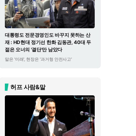
대통령도 전문경영인도 바꾸지 못하는 산
재 : HD현대 정기선 한화 김동관, 40대 두
젊은 오너의 '결단'만 남았다
말은 '미래', 현장은 '과거형 안전사고'
허프 사람&말