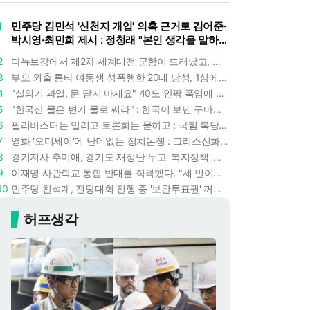
1
민주당 김민석 '신천지 개입' 의혹 근거로 김어준·
박시영·최민희 제시 : 정청래 "본인 생각을 말하
라"
2
다뉴브강에서 제2차 세계대전 군함이 드러났고, 포항 수돗물은 갑자기 짜졌다 : 폭염·가뭄이 만든 낯선 풍경
3
부모 외출 틈타 여동생 성폭행한 20대 남성, 1심에서 5년형 선고 : 친족 간 '암수범죄'의 심각성
4
"실외기 과열, 문 닫지 마세요" 40도 안팎 폭염에 쉼 없이 도는 에어컨 : 화재 위험 경고등!
5
"한국산 물은 변기 물로 써라" : 한국이 보낸 구마모토 지진 구호품에 한 일본인의 '어처구니 없는' 반응
6
필리버스터는 밀리고 토론회는 묻히고 : 국힘 복당 원하는 한동훈, '검사 정치'의 한계만 드러내나
7
영화 '오디세이'에 난데없는 정치논쟁 : 그리스신화 공간에서 '트럼프 전쟁의 참혹함'이 보인다
8
경기지사 추미애, 경기도 재정난 두고 '복지정책' 탓하는 시선에 정면 반박 : "고령자와 아이 인구 급증"
9
이재명 사관학교 통합 반대를 직격했다, "세 번이나 군사 쿠데타 했는데 압도적 지위"
10
민주당 친석계, 전당대회 진행 중 '보완투표권' 꺼냈다 : '사후 투표 허용' 무리수에 정청래 "투표 쿠데타"
허프생각