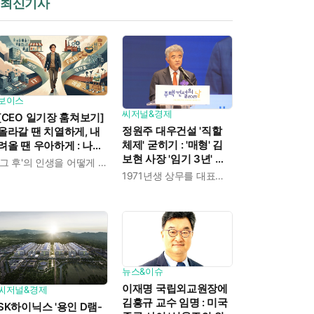
최신기사
보이스
씨저널&경제
[CEO 일기장 훔쳐보기]
정원주 대우건설 '직할
올라갈 땐 치열하게, 내
체제' 굳히기 : '매형' 김
려올 땐 우아하게 : 나만
보현 사장 '임기 3년' 받
의 커리어 설계법
'그 후'의 인생을 어떻게 살 것인가
고 4개월 만에 물러났다
1971년생 상무를 대표이사로 발탁
뉴스&이슈
이재명 국립외교원장에
씨저널&경제
김흥규 교수 임명 : 미국
SK하이닉스 '용인 D램-