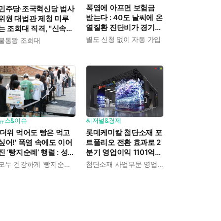
폭염에 아프면 보험금
민주당·조국혁신당 법사
받는다 : 40도 날씨에 온
위원 대법관 제청 미루
열질환 진단비가 경기도
는 조희대 직격, "신속한
민에게 주어진다
재판 약속도 저버려"
별도 신청 없이 자동 가입
불통왕 조희대
뉴스&이슈
씨저널&경제
'더위 먹어도 빵은 먹고
롯데케미칼 첨단소재 포
싶어!' 폭염 속에도 이어
트폴리오 전환 효과로 2
진 ‘빵지순례’ 행렬 : 성심
분기 영업이익 1101억
당이 대기 손님 위해 준
흑자전환 : 대산·여수 사
모두 건강하게 '빵지순례' 마치시길.
첨단소재 사업부문 영업이익 1325억 원
비한 것들
업재편으로 체질개선 속
도 높인다