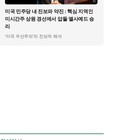
미국 민주당 내 진보파 약진 : 핵심 지역인
미시간주 상원 경선에서 압둘 엘사예드 승
리
'미국 우선주의'의 진보적 해석