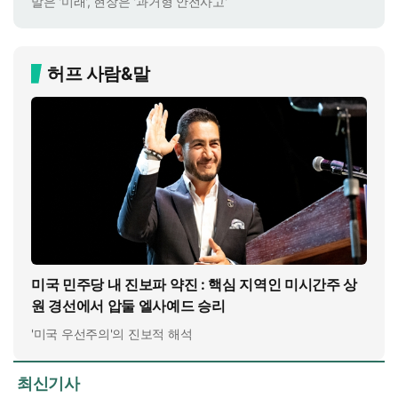
말은 '미래', 현장은 '과거형 안전사고'
허프 사람&말
미국 민주당 내 진보파 약진 : 핵심 지역인 미시간주 상
원 경선에서 압둘 엘사예드 승리
'미국 우선주의'의 진보적 해석
최신기사