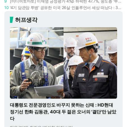
9
[미디어토마토] 이재명 긍정평가 4%p 하락한 47.7%, 중도층 '부정 49.7% vs 긍정 42.9%'
10
'4기 담관암 투병' 공유한 미국 26살 인플루언서 세상 떠났다 : 3년간 보여준 희망과 용기
허프생각
대통령도 전문경영인도 바꾸지 못하는 산재 : HD현대
정기선 한화 김동관, 40대 두 젊은 오너의 '결단'만 남았
다