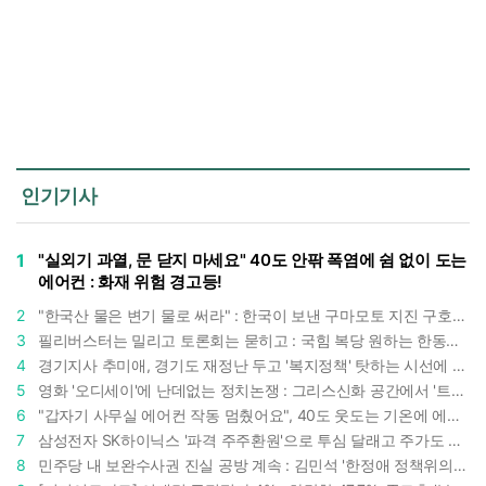
인기기사
1
"실외기 과열, 문 닫지 마세요" 40도 안팎 폭염에 쉼 없이 도는
에어컨 : 화재 위험 경고등!
2
"한국산 물은 변기 물로 써라" : 한국이 보낸 구마모토 지진 구호품에 한 일본인의 '어처구니 없는' 반응
3
필리버스터는 밀리고 토론회는 묻히고 : 국힘 복당 원하는 한동훈, '검사 정치'의 한계만 드러내나
4
경기지사 추미애, 경기도 재정난 두고 '복지정책' 탓하는 시선에 정면 반박 : "고령자와 아이 인구 급증"
5
영화 '오디세이'에 난데없는 정치논쟁 : 그리스신화 공간에서 '트럼프 전쟁의 참혹함'이 보인다
6
"갑자기 사무실 에어컨 작동 멈췄어요", 40도 웃도는 기온에 에어컨도 숨이 찬다
7
삼성전자 SK하이닉스 '파격 주주환원'으로 투심 달래고 주가도 받칠까, 100조 넘는 추가 배당 재원에 쏠리는 눈
8
민주당 내 보완수사권 진실 공방 계속 : 김민석 '한정애 정책위의장' 발언 근거로 내세우자 사무총장 지낸 조승래 반박