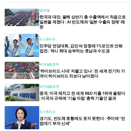
글로벌
한국과 대만, 올해 상반기 총 수출액에서 처음으로
일본을 제쳤다 : AI 반도체와 '일본 수출의 정체' 때
문
뉴스&이슈
민주당 전당대회, 김민석·정청래 1%포인트 안팎
접전 : 역시 최대 승부처는 호남과 수도권
씨저널&경제
'하이브리드 시대' 저물고 있나 : 전 세계 전기차 가
격이 하이브리드 차보다 낮아졌다
씨저널&경제
중국, 미국 제치고 전 세계 R&D 지출 1위에 올랐다
: 미국의 규제에 '기술 자립' 총력 기울인 결과
뉴스&이슈
경기도, 반도체 호황에도 웃지 못한다 : 추미애 "빈
껍데기 부자 신세"