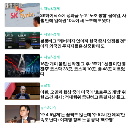
씨저널&경제
SK하이닉스에 성과급 두고 '노조 통합' 움직임, 사
흘 만에 임직원 10%이 새 노조에 모였다
씨저널&경제
블룸버그 "레버리지 없어져 한국 증시 안정될 것" :
아직 외국인 투자자들은 신중한 태도
씨저널&경제
16만 개미 울린 신라젠 그 후 : '주가 1천원 미만 동
전주' 코스닥 38곳, 코스피 10곳, 총 48곳 이르렀
다
글로벌
이란, 오만과 협상 중에 미국에 '호르무즈 개방' 위
한 조건 제시 : 적대행위 중단하고 동결자산 풀고...
뉴스&이슈
'주 4.5일제'는 꿈쩍도 않는데 '주 52시간 예외'만
속도 난다 : 이재명 정부 노동 공약 '역주행'