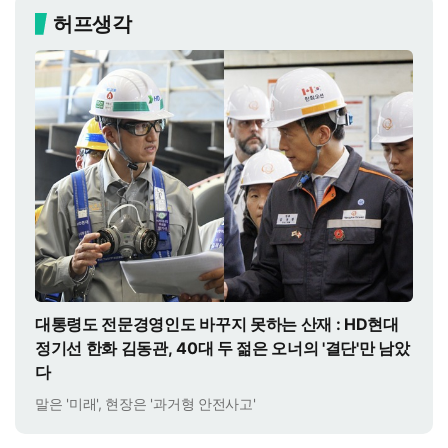
허프생각
대통령도 전문경영인도 바꾸지 못하는 산재 : HD현대
정기선 한화 김동관, 40대 두 젊은 오너의 '결단'만 남았
다
말은 '미래', 현장은 '과거형 안전사고'