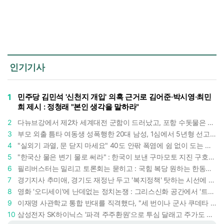
인기기사
1
민주당 김민석 '신천지 개입' 의혹 근거로 김어준·박시영·최민
희 제시 : 정청래 "본인 생각을 말하라"
2
다뉴브강에서 제2차 세계대전 군함이 드러났고, 포항 수돗물은 갑자기 짜졌다 : 폭염·가뭄이 만든 낯선 풍경
3
부모 외출 틈타 여동생 성폭행한 20대 남성, 1심에서 5년형 선고 : 친족 간 '암수범죄'의 심각성
4
"실외기 과열, 문 닫지 마세요" 40도 안팎 폭염에 쉼 없이 도는 에어컨 : 화재 위험 경고등!
5
"한국산 물은 변기 물로 써라" : 한국이 보낸 구마모토 지진 구호품에 한 일본인의 '어처구니 없는' 반응
6
필리버스터는 밀리고 토론회는 묻히고 : 국힘 복당 원하는 한동훈, '검사 정치'의 한계만 드러내나
7
경기지사 추미애, 경기도 재정난 두고 '복지정책' 탓하는 시선에 정면 반박 : "고령자와 아이 인구 급증"
8
영화 '오디세이'에 난데없는 정치논쟁 : 그리스신화 공간에서 '트럼프 전쟁의 참혹함'이 보인다
9
이재명 사관학교 통합 반대를 직격했다, "세 번이나 군사 쿠데타 했는데 압도적 지위"
10
삼성전자 SK하이닉스 '파격 주주환원'으로 투심 달래고 주가도 받칠까, 100조 넘는 추가 배당 재원에 쏠리는 눈