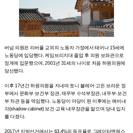
버넘 의원은 리버풀 교외의 노동자 가정에서 태어나 15세에
노동당에 입당했다. 케임브리지대 졸업 후 의원 보좌관으로
정계에 입문했으며, 2001년 31세의 나이로 처음 하원의원에
당선됐다.
이후 17년간 하원의원을 지내며 토니 블레어·고든 브라운 정
부에서 문화부·보건부 장관, 재무부 수석부장관, 내무부·보건
부 차관 등을 역임했다. 노동당이 야당이 된 이후에는 예비내
각(shadow cabinet) 보건·교육·내무장관을 맡으며 당내 입지
를 다졌다.
2017년 지방선거에서는 63.4%의 득표율로 그레이터맨체스