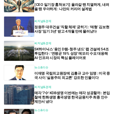
[CEO 일기장 훔쳐보기] 올라갈 땐 치열하게, 내려
올 땐 우아하게 : 나만의 커리어 설계법
씨저널&경제
정원주 대우건설 '직할 체제' 굳히기 : '매형' 김보현
사장 '임기 3년' 받고 4개월 만에 물러났다
씨저널&경제
SK하이닉스 '용인 D램-청주 낸드' 팹 건설에 54조
투입한다 : '연평균 19% 성장' 메모리 수요 대응해
AI 인프라 시장의 핵심 플레이어로
뉴스&이슈
이재명 국립외교원장에 김흥규 교수 임명 : 미국 중
국 사이 '실용주의 외교론' 강조한 인물이다
씨저널&경제
매각 '7수' KDB생명 이번에는 매각 성공할까 : 본입
찰에 한화생명 흥국생명 한국금융지주 최종 인수
제안서 냈다
뉴스&이슈