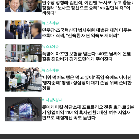
민주당 정청래·김민석, 이번엔 '노사모' 두고 충돌 :
정청래 "노사모 정신으로 승리" vs 김민석 측 "어
색하다"
뉴스&이슈
민주당·조국혁신당 법사위원 대법관 제청 미루는
조희대 직격, "신속한 재판 약속도 저버려"
뉴스&이슈
폭염에 아프면 보험금 받는다 : 40도 날씨에 온열
질환 진단비가 경기도민에게 주어진다
뉴스&이슈
'더위 먹어도 빵은 먹고 싶어!' 폭염 속에도 이어진
‘빵지순례’ 행렬 : 성심당이 대기 손님 위해 준비한
것들
씨저널&경제
롯데케미칼 첨단소재 포트폴리오 전환 효과로 2분
기 영업이익 1101억 흑자전환 : 대산·여수 사업재
편으로 체질개선 속도 높인다