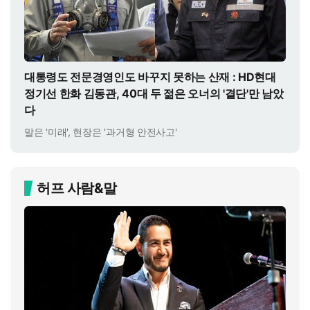
대통령도 전문경영인도 바꾸지 못하는 산재 : HD현대
정기선 한화 김동관, 40대 두 젊은 오너의 '결단'만 남았
다
말은 '미래', 현장은 '과거형 안전사고'
허프 사람&말