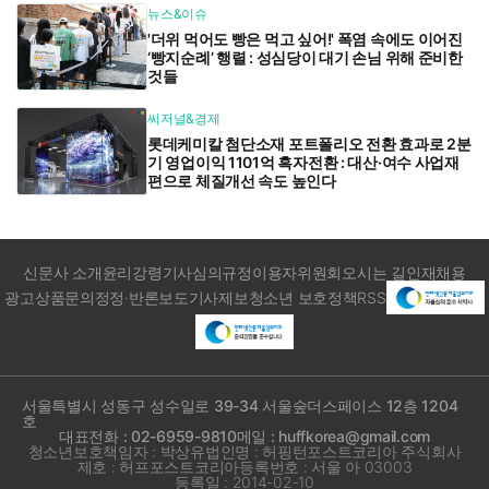
뉴스&이슈
'더위 먹어도 빵은 먹고 싶어!' 폭염 속에도 이어진
‘빵지순례’ 행렬 : 성심당이 대기 손님 위해 준비한
것들
씨저널&경제
롯데케미칼 첨단소재 포트폴리오 전환 효과로 2분
기 영업이익 1101억 흑자전환 : 대산·여수 사업재
편으로 체질개선 속도 높인다
신문사 소개
윤리강령
기사심의규정
이용자위원회
오시는 길
인재채용
광고상품문의
정정·반론보도
기사제보
청소년 보호정책
RSS
서울특별시 성동구 성수일로 39-34 서울숲더스페이스 12층 1204
호
대표전화 : 02-6959-9810
메일 : huffkorea@gmail.com
청소년보호책임자 : 박상유
법인명 : 허핑턴포스트코리아 주식회사
제호 : 허프포스트코리아
등록번호 : 서울 아 03003
등록일 : 2014-02-10