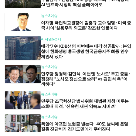
AI 인프라 시장의 핵심 플레이어로
뉴스&이슈
이재명 국립외교원장에 김흥규 교수 임명 : 미국 중
국 사이 '실용주의 외교론' 강조한 인물이다
씨저널&경제
매각 '7수' KDB생명 이번에는 매각 성공할까 : 본입
찰에 한화생명 흥국생명 한국금융지주 최종 인수
제안서 냈다
뉴스&이슈
민주당 정청래·김민석, 이번엔 '노사모' 두고 충돌 :
정청래 "노사모 정신으로 승리" vs 김민석 측 "어
색하다"
뉴스&이슈
민주당·조국혁신당 법사위원 대법관 제청 미루는
조희대 직격, "신속한 재판 약속도 저버려"
뉴스&이슈
폭염에 아프면 보험금 받는다 : 40도 날씨에 온열
질환 진단비가 경기도민에게 주어진다