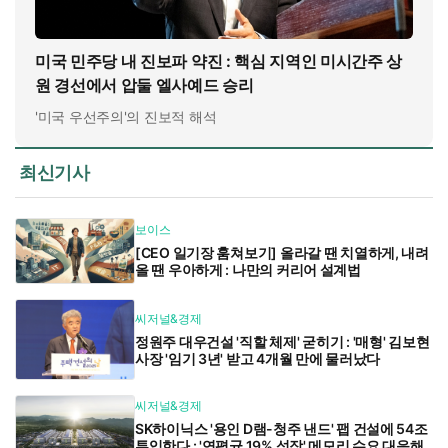
미국 민주당 내 진보파 약진 : 핵심 지역인 미시간주 상
원 경선에서 압둘 엘사예드 승리
'미국 우선주의'의 진보적 해석
최신기사
보이스
[CEO 일기장 훔쳐보기] 올라갈 땐 치열하게, 내려
올 땐 우아하게 : 나만의 커리어 설계법
씨저널&경제
정원주 대우건설 '직할 체제' 굳히기 : '매형' 김보현
사장 '임기 3년' 받고 4개월 만에 물러났다
씨저널&경제
SK하이닉스 '용인 D램-청주 낸드' 팹 건설에 54조
투입한다 : '연평균 19% 성장' 메모리 수요 대응해