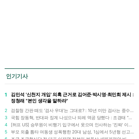
인기기사
1
김민석 '신천지 개입' 의혹 근거로 김어준·박시영·최민희 제시 :
정청래 "본인 생각을 말하라"
2
검찰청 간판 떼도 '검사 우대'는 그대로? : 10년 미만 검사는 중수청 4급 수사관으로 직행한다
3
국힘 장동혁, 반대파 징계 나섰으나 되레 역공 당했다 : 조경태 "4월 방미 2억 쓴 대표부터 징계해야"
4
[허프 US] 승무원이 비행기 입구에서 웃으며 인사하는 '진짜' 이유 : 찰나의 순간에 날카로운 관찰
5
부모 외출 틈타 여동생 성폭행한 20대 남성, 1심에서 5년형 선고 : 친족 간 '암수범죄'의 심각성
6
조국 조국혁신당 전 대표 이재명 정부의 부동산 세제개편안 비판했다 : '공공주택 대전환' 촉구