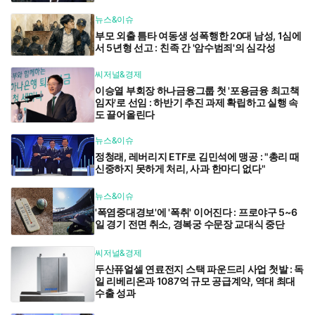
뉴스&이슈
부모 외출 틈타 여동생 성폭행한 20대 남성, 1심에
서 5년형 선고 : 친족 간 '암수범죄'의 심각성
씨저널&경제
이승열 부회장 하나금융그룹 첫 '포용금융 최고책
임자'로 선임 : 하반기 추진 과제 확립하고 실행 속
도 끌어올린다
뉴스&이슈
정청래, 레버리지 ETF로 김민석에 맹공 : "총리 때
신중하지 못하게 처리, 사과 한마디 없다"
뉴스&이슈
'폭염중대경보'에 '폭취' 이어진다 : 프로야구 5~6
일 경기 전면 취소, 경복궁 수문장 교대식 중단
씨저널&경제
두산퓨얼셀 연료전지 스택 파운드리 사업 첫발 : 독
일 리베리온과 1087억 규모 공급계약, 역대 최대
수출 성과