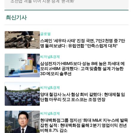
조선업 격돌 이어 지분 승계 '본격화'
최신기사
글로벌
스페인 '세우타 사태' 진정 국면, 7만2천명 중 7만
명 돌려보냈다 : 유럽연합 "만족스럽게 대처"
씨저널&경제
삼성전자가 HBM5보다 성능 8배 높은 차세대 메
모리 zHBM 공개했다 : 고객 맞춤형 설계 가능한
3D 메모리 솔루션
씨저널&경제
양대 철강사 노사 협상 희비 갈렸다 : 현대제철 임
단협 마무리 짓고 포스코는 조정 연장
씨저널&경제
현대백화점그룹 정지선 '최대 M&A' 지누스에 발목
잡힌 실적 : 현대백화점 올해 2분기 영업이익 전년
비해 8.7% 감소