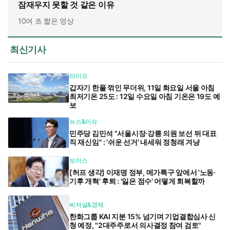
잠재우지 못할 것 같은 이유
10여 초 짧은 영상
최신기사
라이프
갑자기 한풀 꺾인 무더위, 11일 화요일 서울 아침
최저기온 25도 : 12일 수요일 아침 기온은 19도 예
보
뉴스&이슈
민주당 김민석 "서울시장·강릉 의원 보선 뒤 대표
직 재신임" : '쉬운 선거' 내세워 정청래 겨냥
보이스
[허프 생각] 이재명 정부, 메가특구 앞에서 '노동·
기후 개혁' 후퇴 : '잃은 점수' 어떻게 회복할까
씨저널&경제
한화그룹 KAI 지분 15% 넘기며 기업결합심사 신
청 예정, "2대주주로서 의사결정 참여 검토"