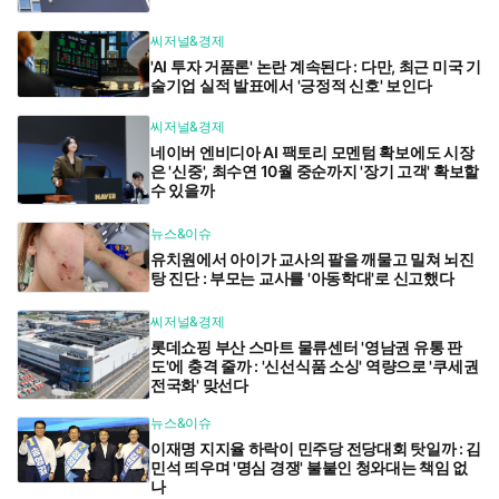
씨저널&경제
'AI 투자 거품론' 논란 계속된다 : 다만, 최근 미국 기
술기업 실적 발표에서 '긍정적 신호' 보인다
씨저널&경제
네이버 엔비디아 AI 팩토리 모멘텀 확보에도 시장
은 '신중', 최수연 10월 중순까지 '장기 고객' 확보할
수 있을까
뉴스&이슈
유치원에서 아이가 교사의 팔을 깨물고 밀쳐 뇌진
탕 진단 : 부모는 교사를 '아동학대'로 신고했다
씨저널&경제
롯데쇼핑 부산 스마트 물류센터 '영남권 유통 판
도'에 충격 줄까 : '신선식품 소싱' 역량으로 '쿠세권
전국화' 맞선다
뉴스&이슈
이재명 지지율 하락이 민주당 전당대회 탓일까 : 김
민석 띄우며 '명심 경쟁' 불붙인 청와대는 책임 없
나