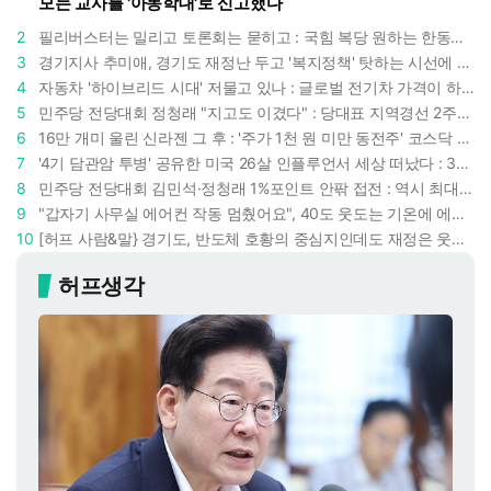
모는 교사를 '아동학대'로 신고했다
2
필리버스터는 밀리고 토론회는 묻히고 : 국힘 복당 원하는 한동훈, '검사 정치'의 한계만 드러내나
3
경기지사 추미애, 경기도 재정난 두고 '복지정책' 탓하는 시선에 정면 반박 : "고령자와 아이 인구 급증"
4
자동차 '하이브리드 시대' 저물고 있나 : 글로벌 전기차 가격이 하이브리드 차보다 낮아졌다
5
민주당 전당대회 정청래 "지고도 이겼다" : 당대표 지역경선 2주차서도 격차 1%p대로 버텼다
6
16만 개미 울린 신라젠 그 후 : '주가 1천 원 미만 동전주' 코스닥 38곳 코스피 10곳, 총 48곳 이르렀다
7
'4기 담관암 투병' 공유한 미국 26살 인플루언서 세상 떠났다 : 3년간 보여준 희망과 용기
8
민주당 전당대회 김민석·정청래 1%포인트 안팎 접전 : 역시 최대 승부처는 호남과 수도권
9
"갑자기 사무실 에어컨 작동 멈췄어요", 40도 웃도는 기온에 에어컨도 숨이 찬다
10
[허프 사람&말} 경기도, 반도체 호황의 중심지인데도 재정은 웃지 못한다 : 추미애 "빈껍데기 부자 신세"
허프생각