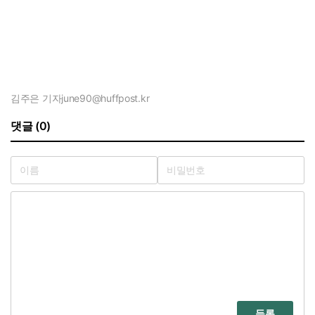
김주은 기자
june90@huffpost.kr
댓글 (0)
등록