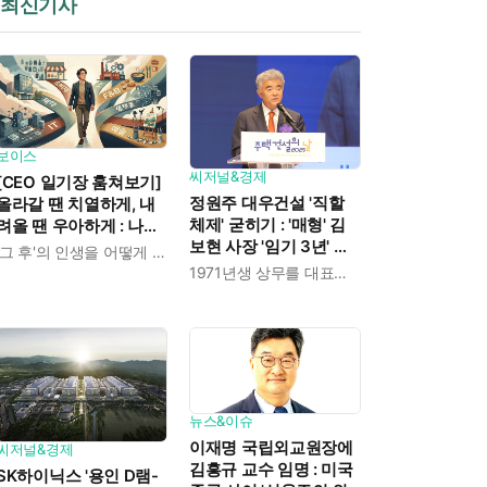
최신기사
보이스
씨저널&경제
[CEO 일기장 훔쳐보기]
정원주 대우건설 '직할
올라갈 땐 치열하게, 내
체제' 굳히기 : '매형' 김
려올 땐 우아하게 : 나만
보현 사장 '임기 3년' 받
의 커리어 설계법
'그 후'의 인생을 어떻게 살 것인가
고 4개월 만에 물러났다
1971년생 상무를 대표이사로 발탁
뉴스&이슈
이재명 국립외교원장에
씨저널&경제
김흥규 교수 임명 : 미국
SK하이닉스 '용인 D램-