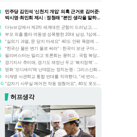
1
민주당 김민석 '신천지 개입' 의혹 근거로 김어준·
박시영·최민희 제시 : 정청래 "본인 생각을 말하
라"
2
다뉴브강에서 제2차 세계대전 군함이 드러났고, 포항 수돗물은 갑자기 짜졌다 : 폭염·가뭄이 만든 낯선 풍경
3
부모 외출 틈타 여동생 성폭행한 20대 남성, 1심에서 5년형 선고 : 친족 간 '암수범죄'의 심각성
4
"실외기 과열, 문 닫지 마세요" 40도 안팎 폭염에 쉼 없이 도는 에어컨 : 화재 위험 경고등!
5
"한국산 물은 변기 물로 써라" : 한국이 보낸 구마모토 지진 구호품에 한 일본인의 '어처구니 없는' 반응
6
필리버스터는 밀리고 토론회는 묻히고 : 국힘 복당 원하는 한동훈, '검사 정치'의 한계만 드러내나
7
경기지사 추미애, 경기도 재정난 두고 '복지정책' 탓하는 시선에 정면 반박 : "고령자와 아이 인구 급증"
8
영화 '오디세이'에 난데없는 정치논쟁 : 그리스신화 공간에서 '트럼프 전쟁의 참혹함'이 보인다
9
이재명 사관학교 통합 반대를 직격했다, "세 번이나 군사 쿠데타 했는데 압도적 지위"
10
"갑자기 사무실 에어컨 작동 멈췄어요", 40도 웃도는 기온에 에어컨도 숨이 찬다
허프생각