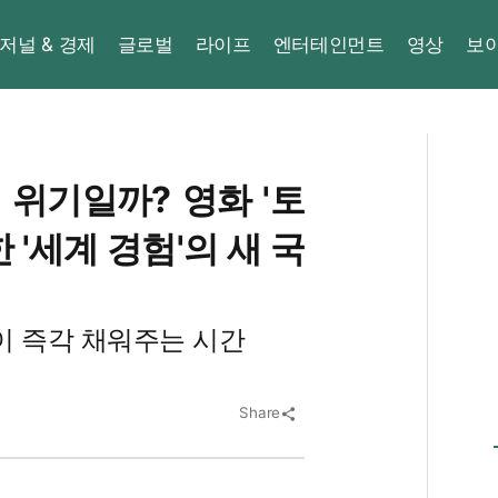
저널 & 경제
글로벌
라이프
엔터테인먼트
영상
보
 위기일까? 영화 '토
 '세계 경험'의 새 국
남이 즉각 채워주는 시간
Share
share