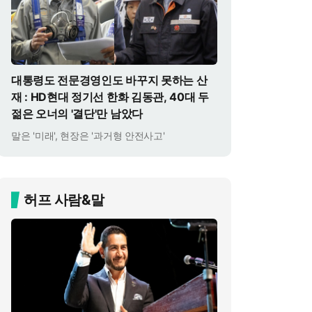
대통령도 전문경영인도 바꾸지 못하는 산
재 : HD현대 정기선 한화 김동관, 40대 두
젊은 오너의 '결단'만 남았다
말은 '미래', 현장은 '과거형 안전사고'
허프 사람&말