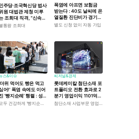
폭염에 아프면 보험금
민주당·조국혁신당 법사
받는다 : 40도 날씨에 온
위원 대법관 제청 미루
열질환 진단비가 경기도
는 조희대 직격, "신속한
민에게 주어진다
재판 약속도 저버려"
별도 신청 없이 자동 가입
불통왕 조희대
뉴스&이슈
씨저널&경제
'더위 먹어도 빵은 먹고
롯데케미칼 첨단소재 포
싶어!' 폭염 속에도 이어
트폴리오 전환 효과로 2
진 ‘빵지순례’ 행렬 : 성심
분기 영업이익 1101억
당이 대기 손님 위해 준
흑자전환 : 대산·여수 사
모두 건강하게 '빵지순례' 마치시길.
첨단소재 사업부문 영업이익 1325억 원
비한 것들
업재편으로 체질개선 속
도 높인다