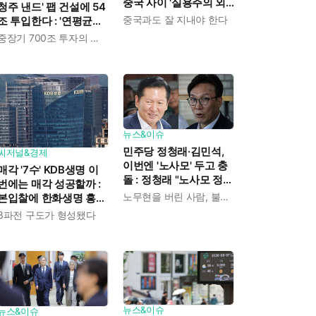
중국 사이 '실용주의 외
청주 낸드' 팹 건설에 54
교론' 강조한 인물이다
중국과도 잘 지내야 한다
조 투입한다 : '연평균
19% 성장' 메모리 수요
중장기 700조 투자의 단계적 이행
대응해 AI 인프라 시장의
핵심 플레이어로
뉴스&이슈
민주당 정청래·김민석,
씨저널&경제
이번엔 '노사모' 두고 충
매각 '7수' KDB생명 이
돌 : 정청래 "노사모 정신
번에는 매각 성공할까 :
으로 승리" vs 김민석 측
노무현을 버린 사람, 불편하겠지
본입찰에 한화생명 흥국
"어색하다"
생명 한국금융지주 최종
3파전 구도가 형성됐다
인수제안서 냈다
뉴스&이슈
뉴스&이슈