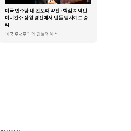
미국 민주당 내 진보파 약진 : 핵심 지역인
미시간주 상원 경선에서 압둘 엘사예드 승
리
'미국 우선주의'의 진보적 해석