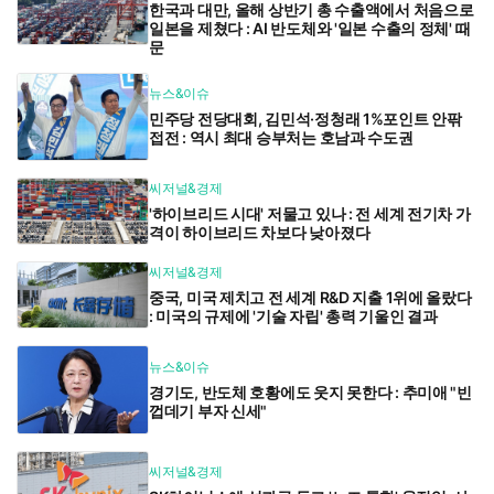
한국과 대만, 올해 상반기 총 수출액에서 처음으로
일본을 제쳤다 : AI 반도체와 '일본 수출의 정체' 때
문
뉴스&이슈
민주당 전당대회, 김민석·정청래 1%포인트 안팎
접전 : 역시 최대 승부처는 호남과 수도권
씨저널&경제
'하이브리드 시대' 저물고 있나 : 전 세계 전기차 가
격이 하이브리드 차보다 낮아졌다
씨저널&경제
중국, 미국 제치고 전 세계 R&D 지출 1위에 올랐다
: 미국의 규제에 '기술 자립' 총력 기울인 결과
뉴스&이슈
경기도, 반도체 호황에도 웃지 못한다 : 추미애 "빈
껍데기 부자 신세"
씨저널&경제