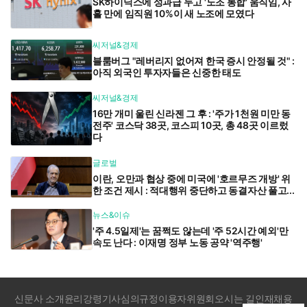
SK하이닉스에 성과급 두고 '노조 통합' 움직임, 사
흘 만에 임직원 10%이 새 노조에 모였다
씨저널&경제
블룸버그 "레버리지 없어져 한국 증시 안정될 것" :
아직 외국인 투자자들은 신중한 태도
씨저널&경제
16만 개미 울린 신라젠 그 후 : '주가 1천원 미만 동
전주' 코스닥 38곳, 코스피 10곳, 총 48곳 이르렀
다
글로벌
이란, 오만과 협상 중에 미국에 '호르무즈 개방' 위
한 조건 제시 : 적대행위 중단하고 동결자산 풀고...
뉴스&이슈
'주 4.5일제'는 꿈쩍도 않는데 '주 52시간 예외'만
속도 난다 : 이재명 정부 노동 공약 '역주행'
신문사 소개
윤리강령
기사심의규정
이용자위원회
오시는 길
인재채용