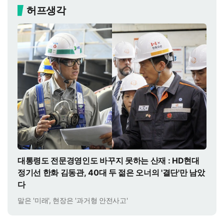
허프생각
대통령도 전문경영인도 바꾸지 못하는 산재 : HD현대
정기선 한화 김동관, 40대 두 젊은 오너의 '결단'만 남았
다
말은 '미래', 현장은 '과거형 안전사고'