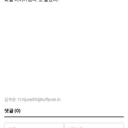
김주은 기자
june90@huffpost.kr
댓글 (0)