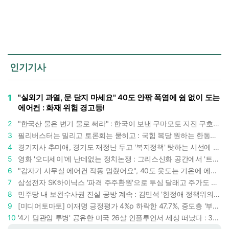
인기기사
1
"실외기 과열, 문 닫지 마세요" 40도 안팎 폭염에 쉼 없이 도는
에어컨 : 화재 위험 경고등!
2
"한국산 물은 변기 물로 써라" : 한국이 보낸 구마모토 지진 구호품에 한 일본인의 '어처구니 없는' 반응
3
필리버스터는 밀리고 토론회는 묻히고 : 국힘 복당 원하는 한동훈, '검사 정치'의 한계만 드러내나
4
경기지사 추미애, 경기도 재정난 두고 '복지정책' 탓하는 시선에 정면 반박 : "고령자와 아이 인구 급증"
5
영화 '오디세이'에 난데없는 정치논쟁 : 그리스신화 공간에서 '트럼프 전쟁의 참혹함'이 보인다
6
"갑자기 사무실 에어컨 작동 멈췄어요", 40도 웃도는 기온에 에어컨도 숨이 찬다
7
삼성전자 SK하이닉스 '파격 주주환원'으로 투심 달래고 주가도 받칠까, 100조 넘는 추가 배당 재원에 쏠리는 눈
8
민주당 내 보완수사권 진실 공방 계속 : 김민석 '한정애 정책위의장' 발언 근거로 내세우자 사무총장 지낸 조승래 반박
9
[미디어토마토] 이재명 긍정평가 4%p 하락한 47.7%, 중도층 '부정 49.7% vs 긍정 42.9%'
10
'4기 담관암 투병' 공유한 미국 26살 인플루언서 세상 떠났다 : 3년간 보여준 희망과 용기