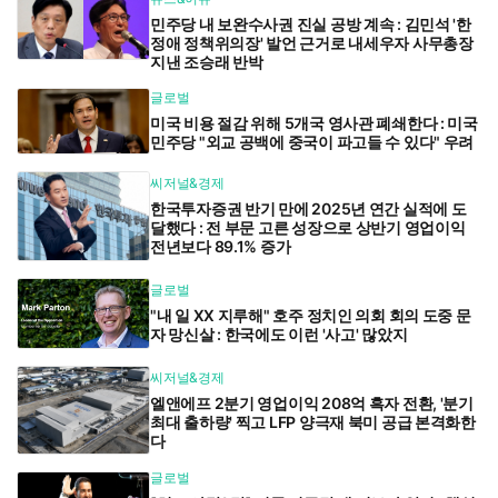
민주당 내 보완수사권 진실 공방 계속 : 김민석 '한
정애 정책위의장' 발언 근거로 내세우자 사무총장
지낸 조승래 반박
글로벌
미국 비용 절감 위해 5개국 영사관 폐쇄한다 : 미국
민주당 "외교 공백에 중국이 파고들 수 있다" 우려
씨저널&경제
한국투자증권 반기 만에 2025년 연간 실적에 도
달했다 : 전 부문 고른 성장으로 상반기 영업이익
전년보다 89.1% 증가
글로벌
"내 일 XX 지루해" 호주 정치인 의회 회의 도중 문
자 망신살 : 한국에도 이런 '사고' 많았지
씨저널&경제
엘앤에프 2분기 영업이익 208억 흑자 전환, '분기
최대 출하량' 찍고 LFP 양극재 북미 공급 본격화한
다
글로벌