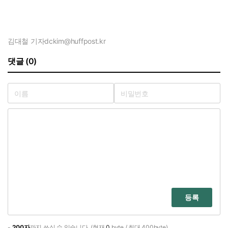
김대철 기자
dckim@huffpost.kr
댓글 (0)
등록
-
200자
까지 쓰실 수 있습니다. (현재
0
byte / 최대 400byte)