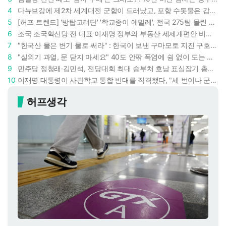
4
다뉴브강에 제2차 세계대전 군함이 드러났고, 포항 수돗물은 갑자기 짜졌다 : 폭염·가뭄이 만든 낯선 풍경
5
[허프 트렌드] '방탑고려단' '학교종이 에밀레', 전국 275팀 몰린 2026년 국립중앙박물관 분장대회 : 숨은 실력자들 나온다
6
조국 조국혁신당 전 대표 이재명 정부의 부동산 세제개편안 비판했다 : '공공주택 대전환' 촉구
7
"한국산 물은 변기 물로 써라" : 한국이 보낸 구마모토 지진 구호품에 한 일본인이 보인 반응
8
"실외기 과열, 문 닫지 마세요" 40도 안팎 폭염에 쉼 없이 도는 에어컨 : 화재 위험 경고등!
9
민주당 정청래·김민석, 전당대회 최대 승부처 호남 표심잡기 총력 : 격차 10%p 안이냐, 밖이냐
10
이재명 대통령이 사관학교 통합 반대를 직격했다, "세 번이나 군사 쿠데타 했는데 압도적 지위"
허프생각