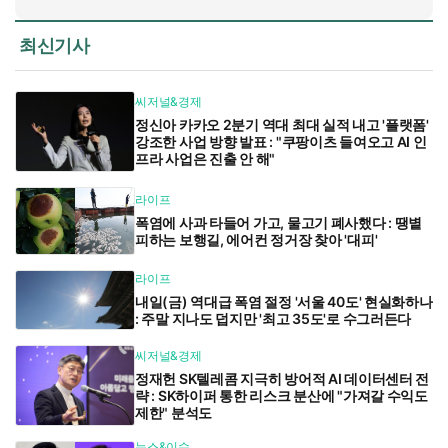
최신기사
씨저널&경제
정신아 카카오 2분기 역대 최대 실적 내고 '플랫폼'
강조한 사업 방향 발표 : "쿠팡이츠 들여오고 AI 인
프라 사업은 진출 안 해"
라이프
폭염에 사과 타들어 가고, 물고기 폐사했다 : 땡볕
피하는 보행길, 에어컨 정거장 찾아 '대피'
라이프
내일(금) 역대급 폭염 절정 '서울 40도' 현실화하나
: 주말 지나도 덥지만 '최고 35도'로 수그러든다
씨저널&경제
정재헌 SK텔레콤 지극히 방어적 AI 데이터센터 전
략 : SK하이퍼 통한 리스크 분산에 "가져갈 수익도
제한" 분석도
뉴스&이슈