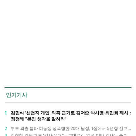
인기기사
1
김민석 '신천지 개입' 의혹 근거로 김어준·박시영·최민희 제시 :
정청래 "본인 생각을 말하라"
2
부모 외출 틈타 여동생 성폭행한 20대 남성, 1심에서 5년형 선고 : 친족 간 '암수범죄'의 심각성
3
검찰청 간판 떼도 '검사 우대'는 그대로? : 10년 미만 검사는 중수청 4급 수사관으로 직행한다