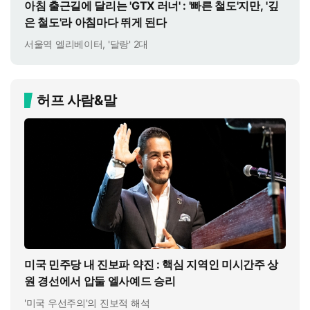
아침 출근길에 달리는 'GTX 러너' : '빠른 철도'지만, '깊
은 철도'라 아침마다 뛰게 된다
서울역 엘리베이터, '달랑' 2대
허프 사람&말
미국 민주당 내 진보파 약진 : 핵심 지역인 미시간주 상
원 경선에서 압둘 엘사예드 승리
'미국 우선주의'의 진보적 해석