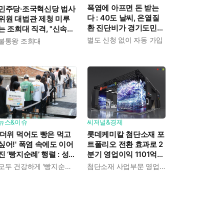
폭염에 아프면 돈 받는
민주당·조국혁신당 법사
다 : 40도 날씨, 온열질
위원 대법관 제청 미루
환 진단비가 경기도민에
는 조희대 직격, "신속한
게 주어진다
재판 약속도 저버려"
별도 신청 없이 자동 가입
불통왕 조희대
뉴스&이슈
씨저널&경제
'더위 먹어도 빵은 먹고
롯데케미칼 첨단소재 포
싶어!' 폭염 속에도 이어
트폴리오 전환 효과로 2
진 ‘빵지순례’ 행렬 : 성심
분기 영업이익 1101억으
당이 대기 손님 위해 준
로 흑자전환 성공 : 대산·
모두 건강하게 '빵지순례' 마치시길.
첨단소재 사업부문 영업이익 1325억 원
비한 것들
여수 사업재편으로 체질
개선 속도 높인다