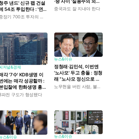
·중 사이 '실용주의 외교
청주 낸드' 신규 팹 건설
론'을 강조한 인물이다
중국과도 잘 지내야 한다
에 54조 투입한다 : '연평
균 19% 성장' 메모리 수
중장기 700조 투자의 단계적 이행
요 대응해 AI 인프라 시
장 핵심플레이어로
뉴스&이슈
정청래·김민석, 이번엔
씨저널&경제
'노사모' 두고 충돌 : 정청
매각 '7수' KDB생명 이
래 "노사모 정신으로 승
번에는 매각 성공할까 :
리" vs 김민석 측 "어색
노무현을 버린 사람, 불편하겠지
본입찰에 한화생명 흥국
하다"
생명 한국금융지주가 최
3파전 구도가 형성됐다
종 인수제안서 냈다
뉴스&이슈
뉴스&이슈