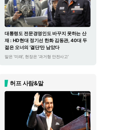
대통령도 전문경영인도 바꾸지 못하는 산
재 : HD현대 정기선 한화 김동관, 40대 두
젊은 오너의 '결단'만 남았다
말은 '미래', 현장은 '과거형 안전사고'
허프 사람&말