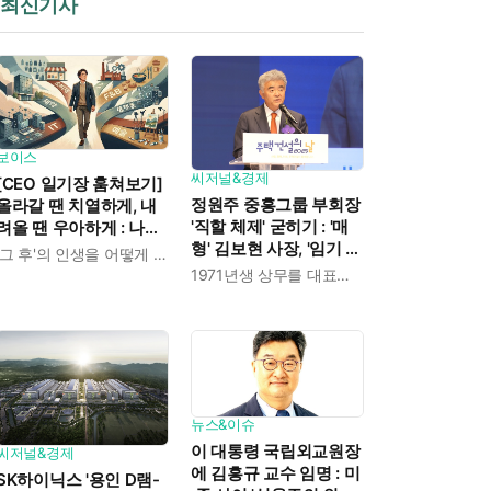
최신기사
보이스
씨저널&경제
[CEO 일기장 훔쳐보기]
정원주 중흥그룹 부회장
올라갈 땐 치열하게, 내
'직할 체제' 굳히기 : '매
려올 땐 우아하게 : 나만
형' 김보현 사장, '임기 3
의 커리어 설계법
'그 후'의 인생을 어떻게 살 것인가
년' 받고 4개월 만에 물
1971년생 상무를 대표이사로 발탁
러났다
뉴스&이슈
이 대통령 국립외교원장
씨저널&경제
에 김흥규 교수 임명 : 미
SK하이닉스 '용인 D램-