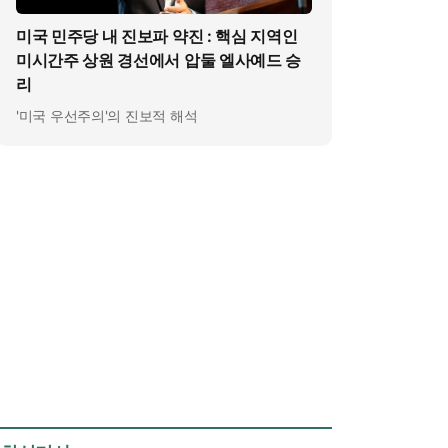
미국 민주당 내 진보파 약진 : 핵심 지역인
미시간주 상원 경선에서 압둘 엘사예드 승
리
'미국 우선주의'의 진보적 해석