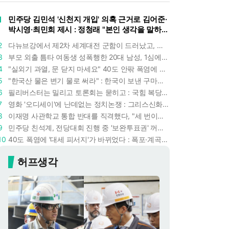
1
민주당 김민석 '신천지 개입' 의혹 근거로 김어준·
박시영·최민희 제시 : 정청래 "본인 생각을 말하
라"
2
다뉴브강에서 제2차 세계대전 군함이 드러났고, 포항 수돗물은 갑자기 짜졌다 : 폭염·가뭄이 만든 낯선 풍경
3
부모 외출 틈타 여동생 성폭행한 20대 남성, 1심에서 5년형 선고 : 친족 간 '암수범죄'의 심각성
4
"실외기 과열, 문 닫지 마세요" 40도 안팎 폭염에 쉼 없이 도는 에어컨 : 화재 위험 경고등!
5
"한국산 물은 변기 물로 써라" : 한국이 보낸 구마모토 지진 구호품에 한 일본인의 '어처구니 없는' 반응
6
필리버스터는 밀리고 토론회는 묻히고 : 국힘 복당 원하는 한동훈, '검사 정치'의 한계만 드러내나
7
영화 '오디세이'에 난데없는 정치논쟁 : 그리스신화 공간에서 '트럼프 전쟁의 참혹함'이 보인다
8
이재명 사관학교 통합 반대를 직격했다, "세 번이나 군사 쿠데타 했는데 압도적 지위"
9
민주당 친석계, 전당대회 진행 중 '보완투표권' 꺼냈다 : '사후 투표 허용' 무리수에 정청래 "투표 쿠데타"
10
40도 폭염에 '대세 피서지'가 바뀌었다 : 폭포·계곡보다 이곳으로 더 몰린다
허프생각