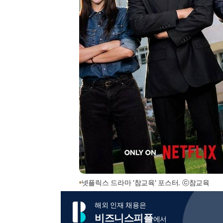
넷플릭스 드라마 '참교육' 포스터. ⓒ참교육
해외 인재 채용은
비즈니스피플
에서