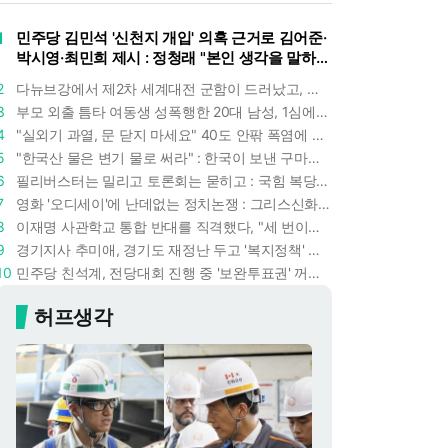
1
민주당 김민석 '신천지 개입' 의혹 근거로 김어준·
박시영·최민희 제시 : 정청래 "본인 생각을 말하
라"
2
다뉴브강에서 제2차 세계대전 군함이 드러났고, 포항 수돗물은 갑자기 짜졌다 : 폭염·가뭄이 만든 낯선 풍경
3
부모 외출 틈타 여동생 성폭행한 20대 남성, 1심에서 5년형 선고 : 친족 간 '암수범죄'의 심각성
4
"실외기 과열, 문 닫지 마세요" 40도 안팎 폭염에 쉼 없이 도는 에어컨 : 화재 위험 경고등!
5
"한국산 물은 변기 물로 써라" : 한국이 보낸 구마모토 지진 구호품에 한 일본인의 '어처구니 없는' 반응
6
필리버스터는 밀리고 토론회는 묻히고 : 국힘 복당 원하는 한동훈, '검사 정치'의 한계만 드러내나
7
영화 '오디세이'에 난데없는 정치논쟁 : 그리스신화 공간에서 '트럼프 전쟁의 참혹함'이 보인다
8
이재명 사관학교 통합 반대를 직격했다, "세 번이나 군사 쿠데타 했는데 압도적 지위"
9
경기지사 추미애, 경기도 재정난 두고 '복지정책' 탓하는 시선에 정면 반박 : "고령자와 아이 인구 급증"
10
민주당 친석계, 전당대회 진행 중 '보완투표권' 꺼냈다 : '사후 투표 허용' 무리수에 정청래 "투표 쿠데타"
허프생각