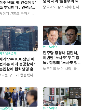
중국 사이 '실용주의 외
청주 낸드' 팹 건설에 54
교론' 강조한 인물이다
중국과도 잘 지내야 한다
조 투입한다 : '연평균
19% 성장' 메모리 수요
중장기 700조 투자의 단계적 이행
대응해 AI 인프라 시장의
핵심 플레이어로
뉴스&이슈
민주당 정청래·김민석,
씨저널&경제
이번엔 '노사모' 두고 충
매각 '7수' KDB생명 이
돌 : 정청래 "노사모 정신
번에는 매각 성공할까 :
으로 승리" vs 김민석 측
노무현을 버린 사람, 불편하겠지
본입찰에 한화생명 흥국
"어색하다"
생명 한국금융지주 최종
3파전 구도가 형성됐다
인수제안서 냈다
뉴스&이슈
뉴스&이슈