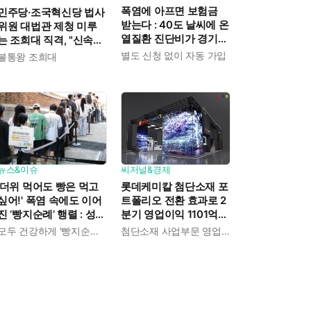
폭염에 아프면 보험금
민주당·조국혁신당 법사
받는다 : 40도 날씨에 온
위원 대법관 제청 미루
열질환 진단비가 경기도
는 조희대 직격, "신속한
민에게 주어진다
재판 약속도 저버려"
별도 신청 없이 자동 가입
불통왕 조희대
뉴스&이슈
씨저널&경제
'더위 먹어도 빵은 먹고
롯데케미칼 첨단소재 포
싶어!' 폭염 속에도 이어
트폴리오 전환 효과로 2
진 ‘빵지순례’ 행렬 : 성심
분기 영업이익 1101억
당이 대기 손님 위해 준
흑자전환 : 대산·여수 사
모두 건강하게 '빵지순례' 마치시길.
첨단소재 사업부문 영업이익 1325억 원
비한 것들
업재편으로 체질개선 속
도 높인다