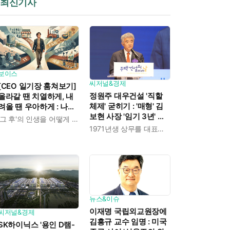
최신기사
보이스
씨저널&경제
[CEO 일기장 훔쳐보기]
정원주 대우건설 '직할
올라갈 땐 치열하게, 내
체제' 굳히기 : '매형' 김
려올 땐 우아하게 : 나만
보현 사장 '임기 3년' 받
의 커리어 설계법
'그 후'의 인생을 어떻게 살 것인가
고 4개월 만에 물러났다
1971년생 상무를 대표이사로 발탁
뉴스&이슈
이재명 국립외교원장에
씨저널&경제
김흥규 교수 임명 : 미국
SK하이닉스 '용인 D램-