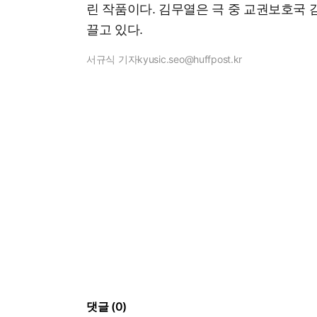
린 작품이다. 김무열은 극 중 교권보호국 
끌고 있다.
서규식 기자
kyusic.seo@huffpost.kr
댓글 (0)