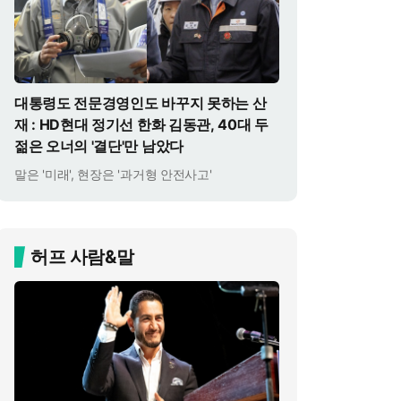
대통령도 전문경영인도 바꾸지 못하는 산
재 : HD현대 정기선 한화 김동관, 40대 두
젊은 오너의 '결단'만 남았다
말은 '미래', 현장은 '과거형 안전사고'
허프 사람&말