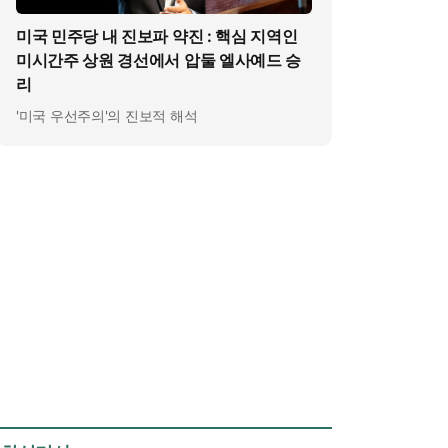
미국 민주당 내 진보파 약진 : 핵심 지역인
미시간주 상원 경선에서 압둘 엘사예드 승
리
'미국 우선주의'의 진보적 해석