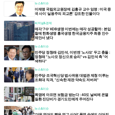
뉴스&이슈
이재명 국립외교원장에 김흥규 교수 임명 : 미국 중
국 사이 '실용주의 외교론' 강조한 인물이다
씨저널&경제
매각 '7수' KDB생명 이번에는 매각 성공할까 : 본입
찰에 한화생명 흥국생명 한국금융지주 최종 인수
제안서 냈다
뉴스&이슈
민주당 정청래·김민석, 이번엔 '노사모' 두고 충돌 :
정청래 "노사모 정신으로 승리" vs 김민석 측 "어
색하다"
뉴스&이슈
민주당·조국혁신당 법사위원 대법관 제청 미루는
조희대 직격, "신속한 재판 약속도 저버려"
뉴스&이슈
폭염에 아프면 보험금 받는다 : 40도 날씨에 온열
질환 진단비가 경기도민에게 주어진다
뉴스&이슈
'더위 먹어도 빵은 먹고 싶어!' 폭염 속에도 이어진