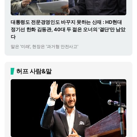
대통령도 전문경영인도 바꾸지 못하는 산재 : HD현대
정기선 한화 김동관, 40대 두 젊은 오너의 '결단'만 남았
다
말은 '미래', 현장은 '과거형 안전사고'
허프 사람&말