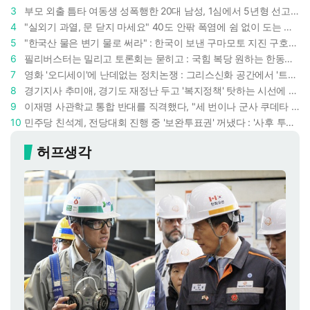
3
부모 외출 틈타 여동생 성폭행한 20대 남성, 1심에서 5년형 선고 : 친족 간 '암수범죄'의 심각성
4
"실외기 과열, 문 닫지 마세요" 40도 안팎 폭염에 쉼 없이 도는 에어컨 : 화재 위험 경고등!
5
"한국산 물은 변기 물로 써라" : 한국이 보낸 구마모토 지진 구호품에 한 일본인의 '어처구니 없는' 반응
6
필리버스터는 밀리고 토론회는 묻히고 : 국힘 복당 원하는 한동훈, '검사 정치'의 한계만 드러내나
7
영화 '오디세이'에 난데없는 정치논쟁 : 그리스신화 공간에서 '트럼프 전쟁의 참혹함'이 보인다
8
경기지사 추미애, 경기도 재정난 두고 '복지정책' 탓하는 시선에 정면 반박 : "고령자와 아이 인구 급증"
9
이재명 사관학교 통합 반대를 직격했다, "세 번이나 군사 쿠데타 했는데 압도적 지위"
10
민주당 친석계, 전당대회 진행 중 '보완투표권' 꺼냈다 : '사후 투표 허용' 무리수에 정청래 "투표 쿠데타"
허프생각