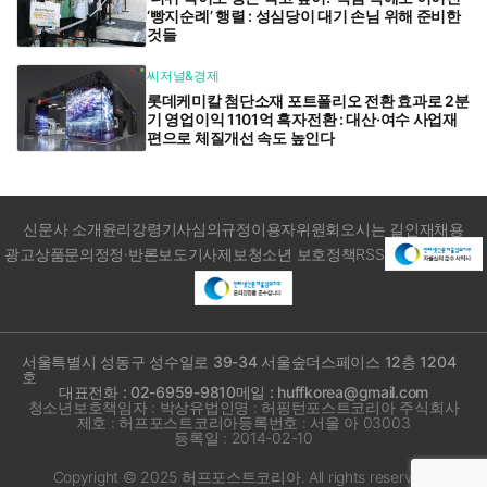
‘빵지순례’ 행렬 : 성심당이 대기 손님 위해 준비한
것들
씨저널&경제
롯데케미칼 첨단소재 포트폴리오 전환 효과로 2분
기 영업이익 1101억 흑자전환 : 대산·여수 사업재
편으로 체질개선 속도 높인다
신문사 소개
윤리강령
기사심의규정
이용자위원회
오시는 길
인재채용
광고상품문의
정정·반론보도
기사제보
청소년 보호정책
RSS
서울특별시 성동구 성수일로 39-34 서울숲더스페이스 12층 1204
호
대표전화 : 02-6959-9810
메일 : huffkorea@gmail.com
청소년보호책임자 : 박상유
법인명 : 허핑턴포스트코리아 주식회사
제호 : 허프포스트코리아
등록번호 : 서울 아 03003
등록일 : 2014-02-10
Copyright © 2025 허프포스트코리아. All rights reserved.