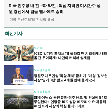
미국 민주당 내 진보파 약진 : 핵심 지역인 미시간주 상
원 경선에서 압둘 엘사예드 승리
'미국 우선주의'의 진보적 해석
최신기사
보이스
[CEO 일기장 훔쳐보기] 올라갈 땐 치열하게, 내려
올 땐 우아하게 : 나만의 커리어 설계법
씨저널&경제
정원주 대우건설 '직할 체제' 굳히기 : '매형' 김보현
사장 '임기 3년' 받고 4개월 만에 물러났다
씨저널&경제
SK하이닉스 '용인 D램-청주 낸드' 팹 건설에 54조
투입한다 : '연평균 19% 성장' 메모리 수요 대응해
AI 인프라 시장의 핵심 플레이어로