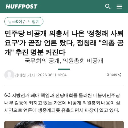
뉴스&이슈
정치
민주당 비공개 의총서 나온 '정청래 사퇴
요구'가 곧장 언론 탔다, 정청래 "의총 공
개" 추진 명분 커진다
국무회의 공개, 의원총회 비공개
Share
김대철 기자
2026.06.11 16:04
share
6·3 지방선거 패배 책임과 전당대회를 둘러싼 더불어민주당
내부 갈등이 커지고 있는 가운데 비공개 의원총회 내용이 실
시간으로 언론에 생중계되듯 유출되면서 파장이 일고 있다.