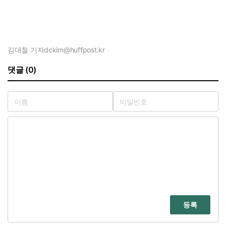
김대철 기자
dckim@huffpost.kr
댓글 (0)
등록