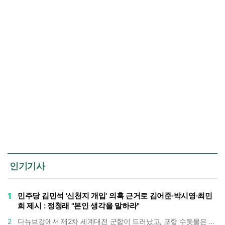
인기기사
1
민주당 김민석 '신천지 개입' 의혹 근거로 김어준·박시영·최민
희 제시 : 정청래 "본인 생각을 말하라"
2
다뉴브강에서 제2차 세계대전 군함이 드러났고, 포항 수돗물은 갑자기 짜졌다 : 폭염·가뭄이 만든 낯선 풍경