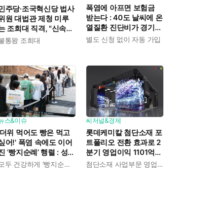
폭염에 아프면 보험금
민주당·조국혁신당 법사
받는다 : 40도 날씨에 온
위원 대법관 제청 미루
열질환 진단비가 경기도
는 조희대 직격, "신속한
민에게 주어진다
재판 약속도 저버려"
별도 신청 없이 자동 가입
불통왕 조희대
뉴스&이슈
씨저널&경제
'더위 먹어도 빵은 먹고
롯데케미칼 첨단소재 포
싶어!' 폭염 속에도 이어
트폴리오 전환 효과로 2
진 ‘빵지순례’ 행렬 : 성심
분기 영업이익 1101억
당이 대기 손님 위해 준
흑자전환 : 대산·여수 사
모두 건강하게 '빵지순례' 마치시길.
첨단소재 사업부문 영업이익 1325억 원
비한 것들
업재편으로 체질개선 속
도 높인다