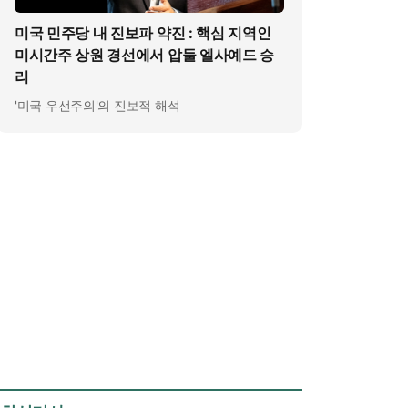
미국 민주당 내 진보파 약진 : 핵심 지역인
미시간주 상원 경선에서 압둘 엘사예드 승
리
'미국 우선주의'의 진보적 해석