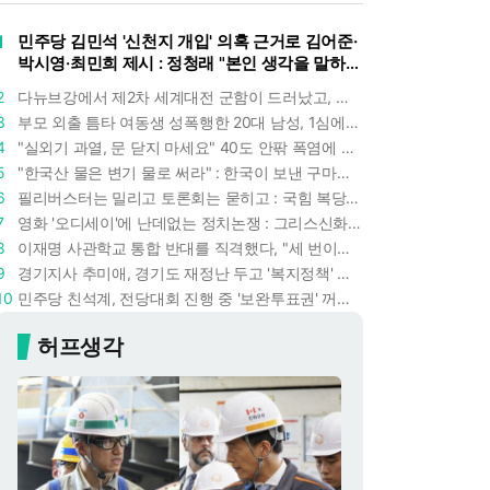
1
민주당 김민석 '신천지 개입' 의혹 근거로 김어준·
박시영·최민희 제시 : 정청래 "본인 생각을 말하
라"
2
다뉴브강에서 제2차 세계대전 군함이 드러났고, 포항 수돗물은 갑자기 짜졌다 : 폭염·가뭄이 만든 낯선 풍경
3
부모 외출 틈타 여동생 성폭행한 20대 남성, 1심에서 5년형 선고 : 친족 간 '암수범죄'의 심각성
4
"실외기 과열, 문 닫지 마세요" 40도 안팎 폭염에 쉼 없이 도는 에어컨 : 화재 위험 경고등!
5
"한국산 물은 변기 물로 써라" : 한국이 보낸 구마모토 지진 구호품에 한 일본인의 '어처구니 없는' 반응
6
필리버스터는 밀리고 토론회는 묻히고 : 국힘 복당 원하는 한동훈, '검사 정치'의 한계만 드러내나
7
영화 '오디세이'에 난데없는 정치논쟁 : 그리스신화 공간에서 '트럼프 전쟁의 참혹함'이 보인다
8
이재명 사관학교 통합 반대를 직격했다, "세 번이나 군사 쿠데타 했는데 압도적 지위"
9
경기지사 추미애, 경기도 재정난 두고 '복지정책' 탓하는 시선에 정면 반박 : "고령자와 아이 인구 급증"
10
민주당 친석계, 전당대회 진행 중 '보완투표권' 꺼냈다 : '사후 투표 허용' 무리수에 정청래 "투표 쿠데타"
허프생각