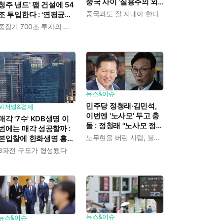
중국 사이 '실용주의 외
청주 낸드' 팹 건설에 54
교론' 강조한 인물이다
중국과도 잘 지내야 한다
조 투입한다 : '연평균
19% 성장' 메모리 수요
중장기 700조 투자의 단계적 이행
대응해 AI 인프라 시장의
핵심 플레이어로
뉴스&이슈
민주당 정청래·김민석,
씨저널&경제
이번엔 '노사모' 두고 충
매각 '7수' KDB생명 이
돌 : 정청래 "노사모 정신
번에는 매각 성공할까 :
으로 승리" vs 김민석 측
노무현을 버린 사람, 불편하겠지
본입찰에 한화생명 흥국
"어색하다"
생명 한국금융지주 최종
3파전 구도가 형성됐다
인수제안서 냈다
뉴스&이슈
뉴스&이슈