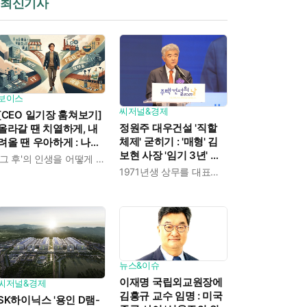
최신기사
보이스
씨저널&경제
[CEO 일기장 훔쳐보기]
정원주 대우건설 '직할
올라갈 땐 치열하게, 내
체제' 굳히기 : '매형' 김
려올 땐 우아하게 : 나만
보현 사장 '임기 3년' 받
의 커리어 설계법
'그 후'의 인생을 어떻게 살 것인가
고 4개월 만에 물러났다
1971년생 상무를 대표이사로 발탁
뉴스&이슈
이재명 국립외교원장에
씨저널&경제
김흥규 교수 임명 : 미국
SK하이닉스 '용인 D램-