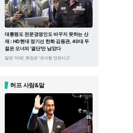
대통령도 전문경영인도 바꾸지 못하는 산
재 : HD현대 정기선 한화 김동관, 40대 두
젊은 오너의 '결단'만 남았다
말은 '미래', 현장은 '과거형 안전사고'
허프 사람&말