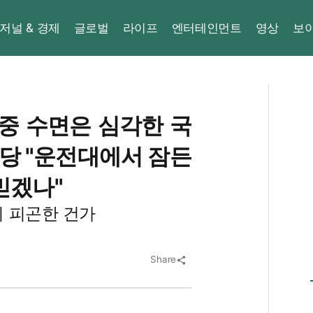
저널 & 경제
글로벌
라이프
엔터테인먼트
영상
보
 중 수면은 심각한 국
주당 "운전대에서 잠든
믿겠나"
 피곤한 건가
Share
share