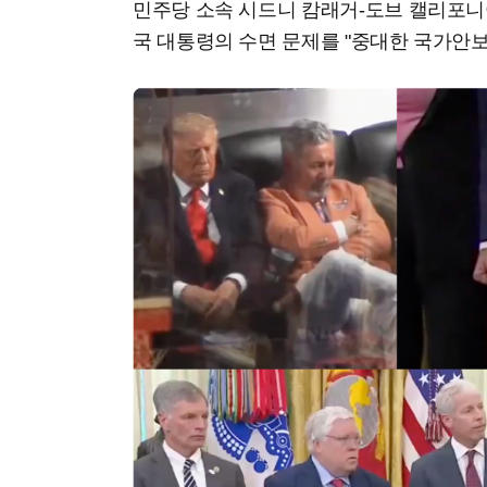
민주당 소속 시드니 캄래거-도브 캘리포니
국 대통령의 수면 문제를 "중대한 국가안보