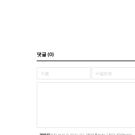
댓글 (0)
-
200자
까지 쓰실 수 있습니다. (현재
0
byte / 최대 400byte)