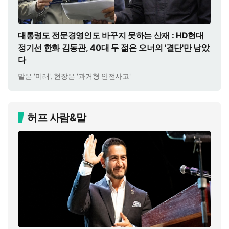
대통령도 전문경영인도 바꾸지 못하는 산재 : HD현대
정기선 한화 김동관, 40대 두 젊은 오너의 '결단'만 남았
다
말은 '미래', 현장은 '과거형 안전사고'
허프 사람&말