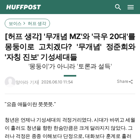
보이스
허프 생각
[허프 생각] '무개념 MZ'와 '극우 20대'를
몽둥이로 고치겠다? '무개념' 정준희와
'자칭 진보' 기성세대들
'몽둥이'가 아니라 '토론과 설득'
Share
양아라 기자
2026.06.10 11:54
share
"요즘 애들이란 쯧쯧쯧."
청년은 언제나 기성세대의 걱정거리였다. 시대가 바뀌고 세월
이 흘러도 청년을 향한 한숨만큼은 크게 달라지지 않았다. 그
러나 걱정은 종종 이해보다 단정으로, 대화보다 훈계로 흘러