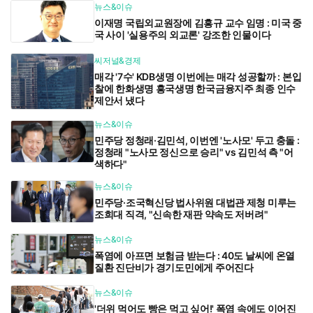
뉴스&이슈
이재명 국립외교원장에 김흥규 교수 임명 : 미국 중
국 사이 '실용주의 외교론' 강조한 인물이다
씨저널&경제
매각 '7수' KDB생명 이번에는 매각 성공할까 : 본입
찰에 한화생명 흥국생명 한국금융지주 최종 인수
제안서 냈다
뉴스&이슈
민주당 정청래·김민석, 이번엔 '노사모' 두고 충돌 :
정청래 "노사모 정신으로 승리" vs 김민석 측 "어
색하다"
뉴스&이슈
민주당·조국혁신당 법사위원 대법관 제청 미루는
조희대 직격, "신속한 재판 약속도 저버려"
뉴스&이슈
폭염에 아프면 보험금 받는다 : 40도 날씨에 온열
질환 진단비가 경기도민에게 주어진다
뉴스&이슈
'더위 먹어도 빵은 먹고 싶어!' 폭염 속에도 이어진