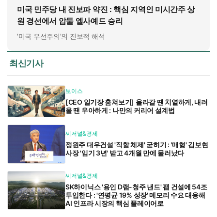
미국 민주당 내 진보파 약진 : 핵심 지역인 미시간주 상
원 경선에서 압둘 엘사예드 승리
'미국 우선주의'의 진보적 해석
최신기사
보이스
[CEO 일기장 훔쳐보기] 올라갈 땐 치열하게, 내려
올 땐 우아하게 : 나만의 커리어 설계법
씨저널&경제
정원주 대우건설 '직할 체제' 굳히기 : '매형' 김보현
사장 '임기 3년' 받고 4개월 만에 물러났다
씨저널&경제
SK하이닉스 '용인 D램-청주 낸드' 팹 건설에 54조
투입한다 : '연평균 19% 성장' 메모리 수요 대응해
AI 인프라 시장의 핵심 플레이어로