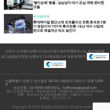
‘빵지순례’ 행렬 : 성심당이 대기 손님 위해 준비한
것들
씨저널&경제
롯데케미칼 첨단소재 포트폴리오 전환 효과로 2분
기 영업이익 1101억 흑자전환 : 대산·여수 사업재
편으로 체질개선 속도 높인다
신문사 소개
윤리강령
기사심의규정
이용자위원회
오시는 길
인재채용
광고상품문의
정정·반론보도
기사제보
청소년 보호정책
RSS
서울특별시 성동구 성수일로 39-34 서울숲더스페이스 12층 1204
호
대표전화 : 02-6959-9810
메일 : huffkorea@gmail.com
청소년보호책임자 : 박상유
법인명 : 허핑턴포스트코리아 주식회사
제호 : 허프포스트코리아
등록번호 : 서울 아 03003
등록일 : 2014-02-10
Copyright © 2025 허프포스트코리아. All rights reserved.