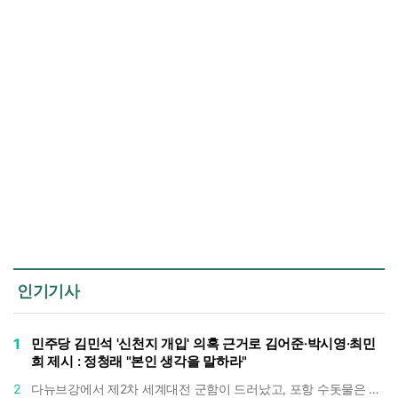
인기기사
1
민주당 김민석 '신천지 개입' 의혹 근거로 김어준·박시영·최민
희 제시 : 정청래 "본인 생각을 말하라"
2
다뉴브강에서 제2차 세계대전 군함이 드러났고, 포항 수돗물은 갑자기 짜졌다 : 폭염·가뭄이 만든 낯선 풍경