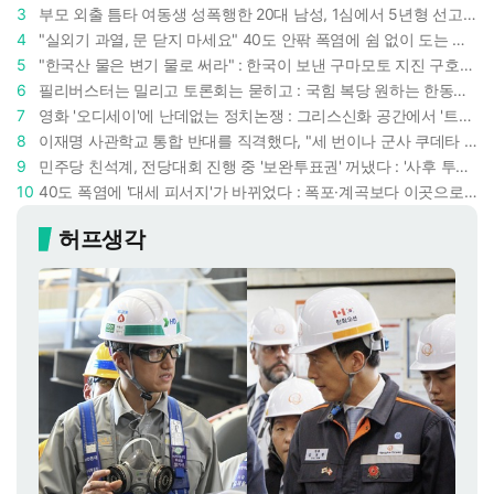
3
부모 외출 틈타 여동생 성폭행한 20대 남성, 1심에서 5년형 선고 : 친족 간 '암수범죄'의 심각성
4
"실외기 과열, 문 닫지 마세요" 40도 안팎 폭염에 쉼 없이 도는 에어컨 : 화재 위험 경고등!
5
"한국산 물은 변기 물로 써라" : 한국이 보낸 구마모토 지진 구호품에 한 일본인의 '어처구니 없는' 반응
6
필리버스터는 밀리고 토론회는 묻히고 : 국힘 복당 원하는 한동훈, '검사 정치'의 한계만 드러내나
7
영화 '오디세이'에 난데없는 정치논쟁 : 그리스신화 공간에서 '트럼프 전쟁의 참혹함'이 보인다
8
이재명 사관학교 통합 반대를 직격했다, "세 번이나 군사 쿠데타 했는데 압도적 지위"
9
민주당 친석계, 전당대회 진행 중 '보완투표권' 꺼냈다 : '사후 투표 허용' 무리수에 정청래 "투표 쿠데타"
10
40도 폭염에 '대세 피서지'가 바뀌었다 : 폭포·계곡보다 이곳으로 더 몰린다
허프생각