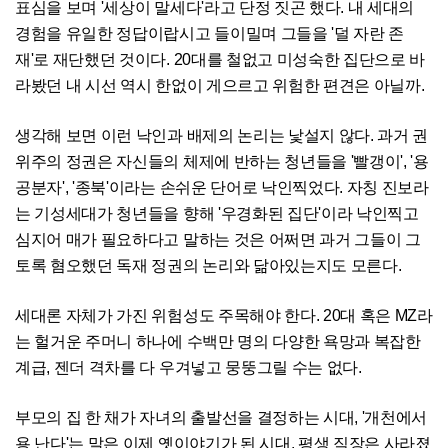
표심을 보며 '세상이 말세다'라고 단정 짓곤 했다. 내 세대의
경험을 유일한 정답이랍시고 들이밀며 그들을 '덜 자란 존
재'로 재단했던 것이다. 20대를 철없고 미성숙한 집단으로 바
라봤던 내 시선 역시 한없이 게으르고 위험한 편견은 아닐까.
생각해 보면 이런 낙인과 배제의 논리는 낯설지 않다. 과거 권
위주의 정권은 자신들의 체제에 반하는 청년들을 '빨갱이', '용
공분자', '종북'이라는 손쉬운 단어로 낙인찍었다. 자칭 진보라
는 기성세대가 청년들을 향해 '우경화된 집단'이라 낙인찍고
심지어 매가 필요하다고 말하는 것은 어쩌면 과거 그들이 그
토록 혐오했던 독재 정권의 논리와 닮아있는지도 모른다.
세대론 자체가 가진 위험성도 주목해야 한다. 20대 혹은 MZ라
는 헐거운 주머니 하나에 수백만 명의 다양한 욕망과 복잡한
계급, 젠더 격차를 다 우겨넣고 뭉뚱그릴 수는 없다.
부모의 집 한 채가 자녀의 출발선을 결정하는 시대, '개천에서
용 난다'는 말은 이제 옛이야기가 된 시대. 평생 직장은 사라졌