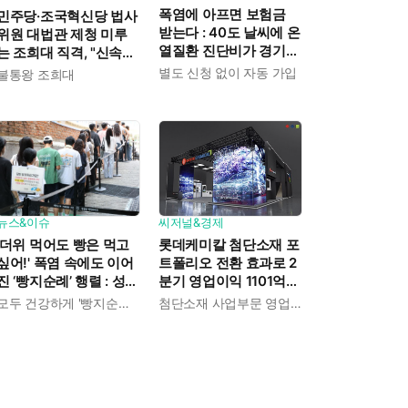
폭염에 아프면 보험금
민주당·조국혁신당 법사
받는다 : 40도 날씨에 온
위원 대법관 제청 미루
열질환 진단비가 경기도
는 조희대 직격, "신속한
민에게 주어진다
재판 약속도 저버려"
별도 신청 없이 자동 가입
불통왕 조희대
뉴스&이슈
씨저널&경제
'더위 먹어도 빵은 먹고
롯데케미칼 첨단소재 포
싶어!' 폭염 속에도 이어
트폴리오 전환 효과로 2
진 ‘빵지순례’ 행렬 : 성심
분기 영업이익 1101억
당이 대기 손님 위해 준
흑자전환 : 대산·여수 사
모두 건강하게 '빵지순례' 마치시길.
첨단소재 사업부문 영업이익 1325억 원
비한 것들
업재편으로 체질개선 속
도 높인다