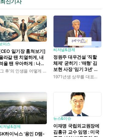
최신기사
보이스
씨저널&경제
[CEO 일기장 훔쳐보기]
정원주 대우건설 '직할
올라갈 땐 치열하게, 내
체제' 굳히기 : '매형' 김
려올 땐 우아하게 : 나만
보현 사장 '임기 3년' 받
의 커리어 설계법
'그 후'의 인생을 어떻게 살 것인가
고 4개월 만에 물러났다
1971년생 상무를 대표이사로 발탁
뉴스&이슈
이재명 국립외교원장에
씨저널&경제
김흥규 교수 임명 : 미국
SK하이닉스 '용인 D램-