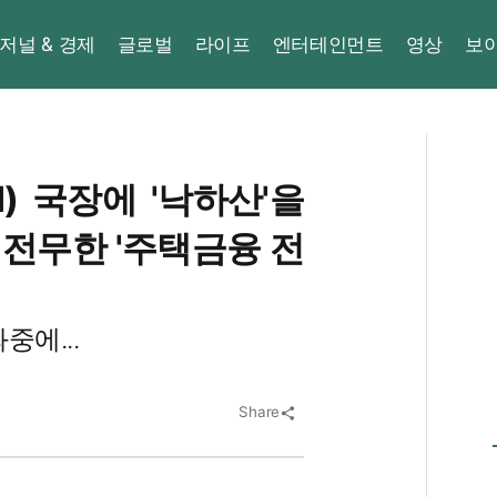
저널 & 경제
글로벌
라이프
엔터테인먼트
영상
보
) 국장에 '낙하산'을
 전무한 '주택금융 전
중에...
Share
share