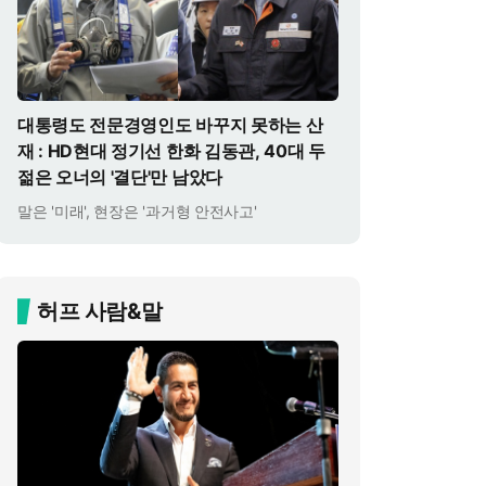
대통령도 전문경영인도 바꾸지 못하는 산
재 : HD현대 정기선 한화 김동관, 40대 두
젊은 오너의 '결단'만 남았다
말은 '미래', 현장은 '과거형 안전사고'
허프 사람&말