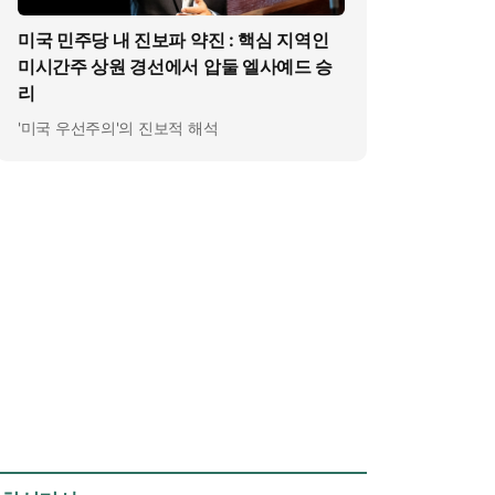
미국 민주당 내 진보파 약진 : 핵심 지역인
미시간주 상원 경선에서 압둘 엘사예드 승
리
'미국 우선주의'의 진보적 해석