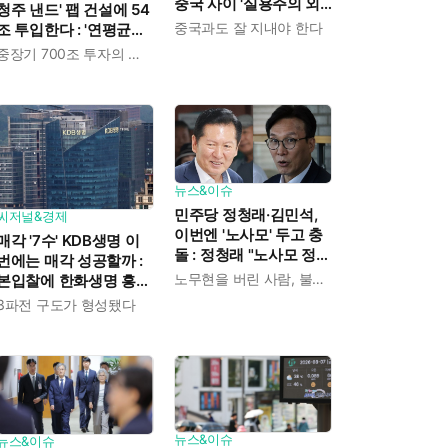
중국 사이 '실용주의 외
청주 낸드' 팹 건설에 54
교론' 강조한 인물이다
중국과도 잘 지내야 한다
조 투입한다 : '연평균
19% 성장' 메모리 수요
중장기 700조 투자의 단계적 이행
대응해 AI 인프라 시장의
핵심 플레이어로
뉴스&이슈
민주당 정청래·김민석,
씨저널&경제
이번엔 '노사모' 두고 충
매각 '7수' KDB생명 이
돌 : 정청래 "노사모 정신
번에는 매각 성공할까 :
으로 승리" vs 김민석 측
노무현을 버린 사람, 불편하겠지
본입찰에 한화생명 흥국
"어색하다"
생명 한국금융지주 최종
3파전 구도가 형성됐다
인수제안서 냈다
뉴스&이슈
뉴스&이슈