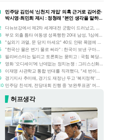
1
민주당 김민석 '신천지 개입' 의혹 근거로 김어준·
박시영·최민희 제시 : 정청래 "본인 생각을 말하
라"
2
다뉴브강에서 제2차 세계대전 군함이 드러났고, 포항 수돗물은 갑자기 짜졌다 : 폭염·가뭄이 만든 낯선 풍경
3
부모 외출 틈타 여동생 성폭행한 20대 남성, 1심에서 5년형 선고 : 친족 간 '암수범죄'의 심각성
4
"실외기 과열, 문 닫지 마세요" 40도 안팎 폭염에 쉼 없이 도는 에어컨 : 화재 위험 경고등!
5
"한국산 물은 변기 물로 써라" : 한국이 보낸 구마모토 지진 구호품에 한 일본인의 '어처구니 없는' 반응
6
필리버스터는 밀리고 토론회는 묻히고 : 국힘 복당 원하는 한동훈, '검사 정치'의 한계만 드러내나
7
영화 '오디세이'에 난데없는 정치논쟁 : 그리스신화 공간에서 '트럼프 전쟁의 참혹함'이 보인다
8
이재명 사관학교 통합 반대를 직격했다, "세 번이나 군사 쿠데타 했는데 압도적 지위"
9
경기지사 추미애, 경기도 재정난 두고 '복지정책' 탓하는 시선에 정면 반박 : "고령자와 아이 인구 급증"
10
민주당 친석계, 전당대회 진행 중 '보완투표권' 꺼냈다 : '사후 투표 허용' 무리수에 정청래 "투표 쿠데타"
허프생각