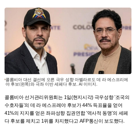
콜롬비아 대선 결선에 오른 극우 성향 아벨라르도 데 라 에스프리에
야 후보(왼쪽)와 극좌 이반 세페다 후보. AI 이미지.
콜롬비아 선거관리위원회는 1일(현지시각) 극우성향 '조국의
수호자들'의 데 라 에스프레야 후보가 44% 득표율을 얻어
41%의 지지를 얻은 좌파성향 집권연합 '역사적 동맹'의 세페
다 후보를 제치고 1위를 차지했다고 AFP통신이 보도했다.