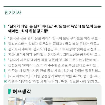
인기기사
1
"실외기 과열, 문 닫지 마세요" 40도 안팎 폭염에 쉼 없이 도는
에어컨 : 화재 위험 경고등!
2
"한국산 물은 변기 물로 써라" : 한국이 보낸 구마모토 지진 구호품에 한 일본인의 '어처구니 없는' 반응
3
필리버스터는 밀리고 토론회는 묻히고 : 국힘 복당 원하는 한동훈, '검사 정치'의 한계만 드러내나
4
경기지사 추미애, 경기도 재정난 두고 '복지정책' 탓하는 시선에 정면 반박 : "고령자와 아이 인구 급증"
5
영화 '오디세이'에 난데없는 정치논쟁 : 그리스신화 공간에서 '트럼프 전쟁의 참혹함'이 보인다
6
"갑자기 사무실 에어컨 작동 멈췄어요", 40도 웃도는 기온에 에어컨도 숨이 찬다
7
삼성전자 SK하이닉스 '파격 주주환원'으로 투심 달래고 주가도 받칠까, 100조 넘는 추가 배당 재원에 쏠리는 눈
8
민주당 내 보완수사권 진실 공방 계속 : 김민석 '한정애 정책위의장' 발언 근거로 내세우자 사무총장 지낸 조승래 반박
9
[미디어토마토] 이재명 긍정평가 4%p 하락한 47.7%, 중도층 '부정 49.7% vs 긍정 42.9%'
10
정원주 대우건설 '직할 체제' 굳히기 : '매형' 김보현 사장 '임기 3년' 받고 4개월 만에 물러났다
허프생각