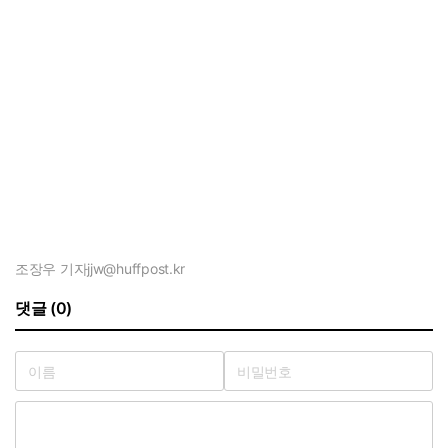
조장우 기자
jjw@huffpost.kr
댓글 (0)