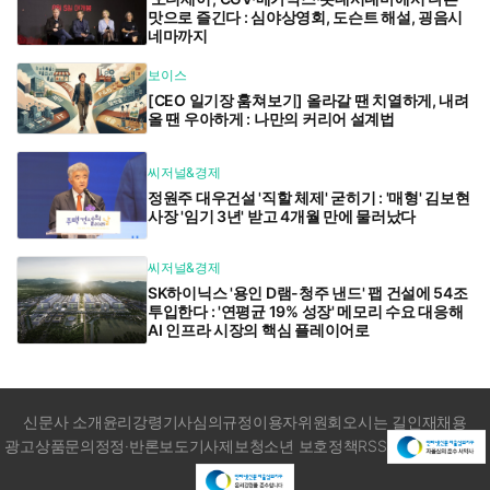
맛으로 즐긴다 : 심야상영회, 도슨트 해설, 굉음시
네마까지
보이스
[CEO 일기장 훔쳐보기] 올라갈 땐 치열하게, 내려
올 땐 우아하게 : 나만의 커리어 설계법
씨저널&경제
정원주 대우건설 '직할 체제' 굳히기 : '매형' 김보현
사장 '임기 3년' 받고 4개월 만에 물러났다
씨저널&경제
SK하이닉스 '용인 D램-청주 낸드' 팹 건설에 54조
투입한다 : '연평균 19% 성장' 메모리 수요 대응해
AI 인프라 시장의 핵심 플레이어로
신문사 소개
윤리강령
기사심의규정
이용자위원회
오시는 길
인재채용
광고상품문의
정정·반론보도
기사제보
청소년 보호정책
RSS