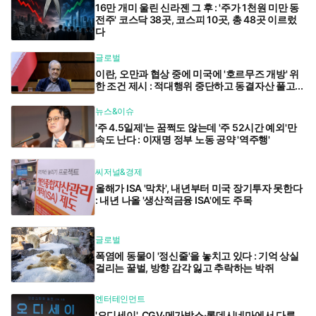
16만 개미 울린 신라젠 그 후 : '주가 1천원 미만 동
전주' 코스닥 38곳, 코스피 10곳, 총 48곳 이르렀
다
글로벌
이란, 오만과 협상 중에 미국에 '호르무즈 개방' 위
한 조건 제시 : 적대행위 중단하고 동결자산 풀고...
뉴스&이슈
'주 4.5일제'는 꿈쩍도 않는데 '주 52시간 예외'만
속도 난다 : 이재명 정부 노동 공약 '역주행'
씨저널&경제
올해가 ISA '막차', 내년부터 미국 장기투자 못한다
: 내년 나올 '생산적금융 ISA'에도 주목
글로벌
폭염에 동물이 '정신줄'을 놓치고 있다 : 기억 상실
걸리는 꿀벌, 방향 감각 잃고 추락하는 박쥐
엔터테인먼트
'오디세이', CGV·메가박스·롯데시네마에서 다른