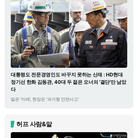
대통령도 전문경영인도 바꾸지 못하는 산재 : HD현대
정기선 한화 김동관, 40대 두 젊은 오너의 '결단'만 남았
다
말은 '미래', 현장은 '과거형 안전사고'
허프 사람&말