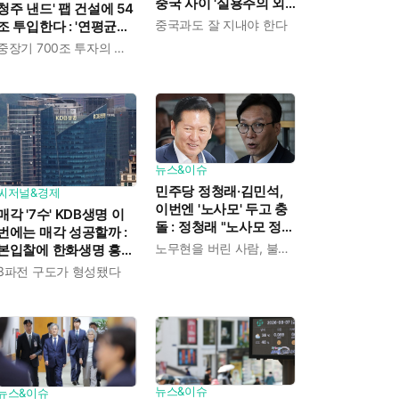
중국 사이 '실용주의 외
청주 낸드' 팹 건설에 54
교론' 강조한 인물이다
중국과도 잘 지내야 한다
조 투입한다 : '연평균
19% 성장' 메모리 수요
중장기 700조 투자의 단계적 이행
대응해 AI 인프라 시장의
핵심 플레이어로
뉴스&이슈
민주당 정청래·김민석,
씨저널&경제
이번엔 '노사모' 두고 충
매각 '7수' KDB생명 이
돌 : 정청래 "노사모 정신
번에는 매각 성공할까 :
으로 승리" vs 김민석 측
노무현을 버린 사람, 불편하겠지
본입찰에 한화생명 흥국
"어색하다"
생명 한국금융지주 최종
3파전 구도가 형성됐다
인수제안서 냈다
뉴스&이슈
뉴스&이슈