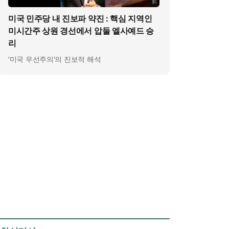
미국 민주당 내 진보파 약진 : 핵심 지역인
미시간주 상원 경선에서 압둘 엘사예드 승
리
'미국 우선주의'의 진보적 해석