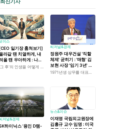
최신기사
보이스
씨저널&경제
[CEO 일기장 훔쳐보기]
정원주 대우건설 '직할
올라갈 땐 치열하게, 내
체제' 굳히기 : '매형' 김
려올 땐 우아하게 : 나만
보현 사장 '임기 3년' 받
의 커리어 설계법
'그 후'의 인생을 어떻게 살 것인가
고 4개월 만에 물러났다
1971년생 상무를 대표이사로 발탁
뉴스&이슈
이재명 국립외교원장에
씨저널&경제
김흥규 교수 임명 : 미국
SK하이닉스 '용인 D램-