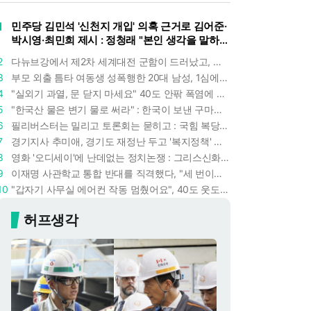
1
민주당 김민석 '신천지 개입' 의혹 근거로 김어준·
박시영·최민희 제시 : 정청래 "본인 생각을 말하
라"
2
다뉴브강에서 제2차 세계대전 군함이 드러났고, 포항 수돗물은 갑자기 짜졌다 : 폭염·가뭄이 만든 낯선 풍경
3
부모 외출 틈타 여동생 성폭행한 20대 남성, 1심에서 5년형 선고 : 친족 간 '암수범죄'의 심각성
4
"실외기 과열, 문 닫지 마세요" 40도 안팎 폭염에 쉼 없이 도는 에어컨 : 화재 위험 경고등!
5
"한국산 물은 변기 물로 써라" : 한국이 보낸 구마모토 지진 구호품에 한 일본인의 '어처구니 없는' 반응
6
필리버스터는 밀리고 토론회는 묻히고 : 국힘 복당 원하는 한동훈, '검사 정치'의 한계만 드러내나
7
경기지사 추미애, 경기도 재정난 두고 '복지정책' 탓하는 시선에 정면 반박 : "고령자와 아이 인구 급증"
8
영화 '오디세이'에 난데없는 정치논쟁 : 그리스신화 공간에서 '트럼프 전쟁의 참혹함'이 보인다
9
이재명 사관학교 통합 반대를 직격했다, "세 번이나 군사 쿠데타 했는데 압도적 지위"
10
"갑자기 사무실 에어컨 작동 멈췄어요", 40도 웃도는 기온에 에어컨도 숨이 찬다
허프생각