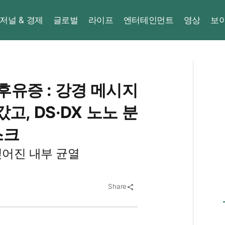
저널 & 경제
글로벌
라이프
엔터테인먼트
영상
보
후유증 : 강경 메시지
고, DS·DX 노노 분
스크
깊어진 내부 균열
Share
share