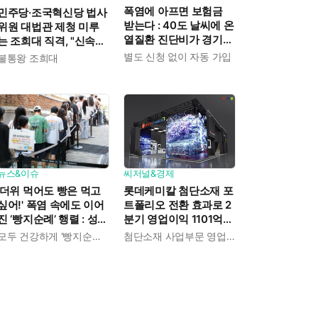
폭염에 아프면 보험금
민주당·조국혁신당 법사
받는다 : 40도 날씨에 온
위원 대법관 제청 미루
열질환 진단비가 경기도
는 조희대 직격, "신속한
민에게 주어진다
재판 약속도 저버려"
별도 신청 없이 자동 가입
불통왕 조희대
뉴스&이슈
씨저널&경제
'더위 먹어도 빵은 먹고
롯데케미칼 첨단소재 포
싶어!' 폭염 속에도 이어
트폴리오 전환 효과로 2
진 ‘빵지순례’ 행렬 : 성심
분기 영업이익 1101억
당이 대기 손님 위해 준
흑자전환 : 대산·여수 사
모두 건강하게 '빵지순례' 마치시길.
첨단소재 사업부문 영업이익 1325억 원
비한 것들
업재편으로 체질개선 속
도 높인다