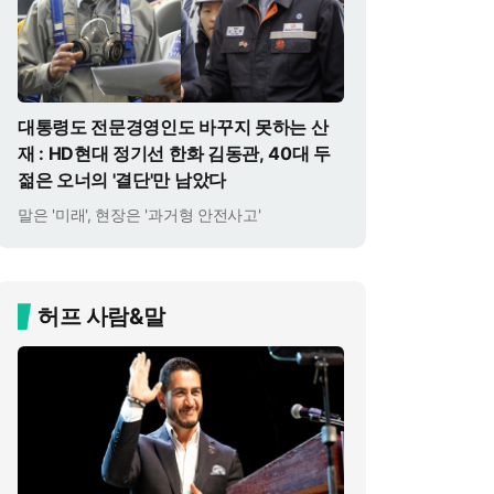
대통령도 전문경영인도 바꾸지 못하는 산
재 : HD현대 정기선 한화 김동관, 40대 두
젊은 오너의 '결단'만 남았다
말은 '미래', 현장은 '과거형 안전사고'
허프 사람&말