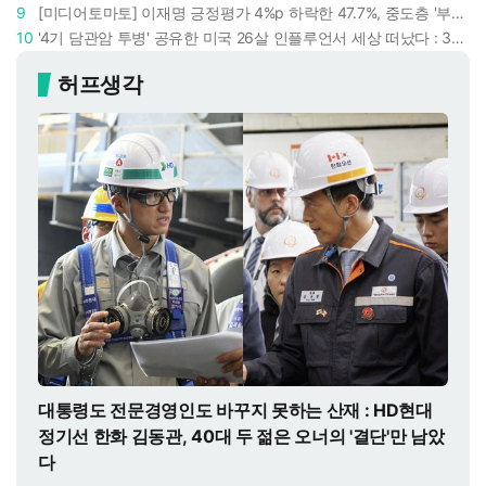
9
[미디어토마토] 이재명 긍정평가 4%p 하락한 47.7%, 중도층 '부정 49.7% vs 긍정 42.9%'
10
'4기 담관암 투병' 공유한 미국 26살 인플루언서 세상 떠났다 : 3년간 보여준 희망과 용기
허프생각
대통령도 전문경영인도 바꾸지 못하는 산재 : HD현대
정기선 한화 김동관, 40대 두 젊은 오너의 '결단'만 남았
다