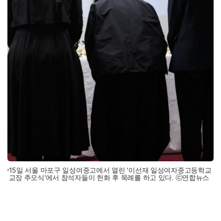
15일 서울 마포구 일성여중고에서 열린 '이선재 일성여자중고등학교
교장 추모식'에서 참석자들이 헌화 후 묵례를 하고 있다. ⓒ연합뉴스