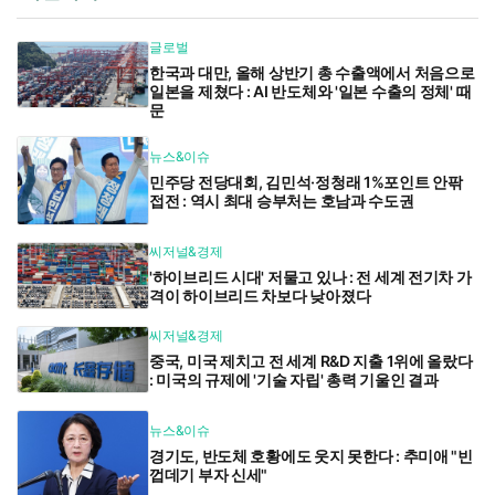
글로벌
한국과 대만, 올해 상반기 총 수출액에서 처음으로
일본을 제쳤다 : AI 반도체와 '일본 수출의 정체' 때
문
뉴스&이슈
민주당 전당대회, 김민석·정청래 1%포인트 안팎
접전 : 역시 최대 승부처는 호남과 수도권
씨저널&경제
'하이브리드 시대' 저물고 있나 : 전 세계 전기차 가
격이 하이브리드 차보다 낮아졌다
씨저널&경제
중국, 미국 제치고 전 세계 R&D 지출 1위에 올랐다
: 미국의 규제에 '기술 자립' 총력 기울인 결과
뉴스&이슈
경기도, 반도체 호황에도 웃지 못한다 : 추미애 "빈
껍데기 부자 신세"