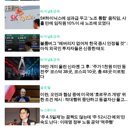
씨저널&경제
SK하이닉스에 성과급 두고 '노조 통합' 움직임, 사
흘 만에 임직원 10%이 새 노조에 모였다
씨저널&경제
블룸버그 "레버리지 없어져 한국 증시 안정될 것" :
아직 외국인 투자자들은 신중한 태도
씨저널&경제
16만 개미 울린 신라젠 그 후 : '주가 1천원 미만 동
전주' 코스닥 38곳, 코스피 10곳, 총 48곳 이르렀
다
글로벌
이란, 오만과 협상 중에 미국에 '호르무즈 개방' 위
한 조건 제시 : 적대행위 중단하고 동결자산 풀고...
뉴스&이슈
'주 4.5일제'는 꿈쩍도 않는데 '주 52시간 예외'만
속도 난다 : 이재명 정부 노동 공약 '역주행'