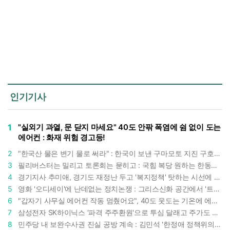
인기기사
1
"실외기 과열, 문 닫지 마세요" 40도 안팎 폭염에 쉼 없이 도는
에어컨 : 화재 위험 경고등!
2
"한국산 물은 변기 물로 써라" : 한국이 보낸 구마모토 지진 구호품에 한 일본인의 '어처구니 없는' 반응
3
필리버스터는 밀리고 토론회는 묻히고 : 국힘 복당 원하는 한동훈, '검사 정치'의 한계만 드러내나
4
경기지사 추미애, 경기도 재정난 두고 '복지정책' 탓하는 시선에 정면 반박 : "고령자와 아이 인구 급증"
5
영화 '오디세이'에 난데없는 정치논쟁 : 그리스신화 공간에서 '트럼프 전쟁의 참혹함'이 보인다
6
"갑자기 사무실 에어컨 작동 멈췄어요", 40도 웃도는 기온에 에어컨도 숨이 찬다
7
삼성전자 SK하이닉스 '파격 주주환원'으로 투심 달래고 주가도 받칠까, 100조 넘는 추가 배당 재원에 쏠리는 눈
8
민주당 내 보완수사권 진실 공방 계속 : 김민석 '한정애 정책위의장' 발언 근거로 내세우자 사무총장 지낸 조승래 반박