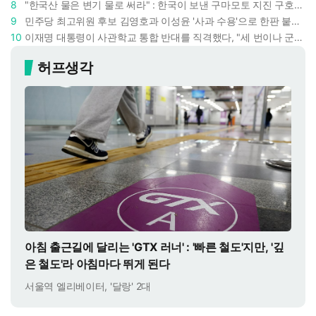
8
"한국산 물은 변기 물로 써라" : 한국이 보낸 구마모토 지진 구호품에 한 일본인이 보인 반응
9
민주당 최고위원 후보 김영호과 이성윤 '사과 수용'으로 한판 붙었다 : 난데없이 "검사주의자"
10
이재명 대통령이 사관학교 통합 반대를 직격했다, "세 번이나 군사 쿠데타 했는데 압도적 지위"
허프생각
아침 출근길에 달리는 'GTX 러너' : '빠른 철도'지만, '깊
은 철도'라 아침마다 뛰게 된다
서울역 엘리베이터, '달랑' 2대