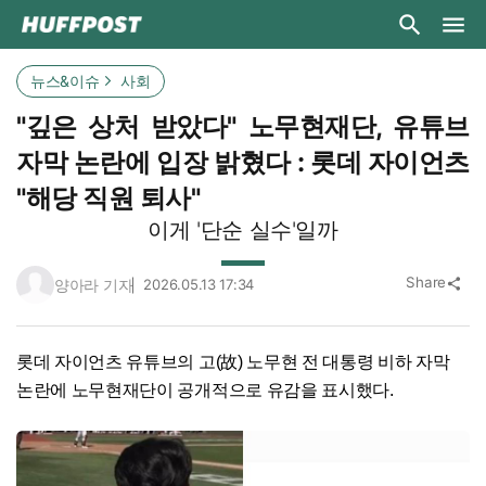
뉴스&이슈
사회
"깊은 상처 받았다" 노무현재단, 유튜브
자막 논란에 입장 밝혔다 : 롯데 자이언츠
"해당 직원 퇴사"
이게 '단순 실수'일까
Share
양아라 기자
2026.05.13 17:34
share
롯데 자이언츠 유튜브의 고(故) 노무현 전 대통령 비하 자막
논란에 노무현재단이 공개적으로 유감을 표시했다.