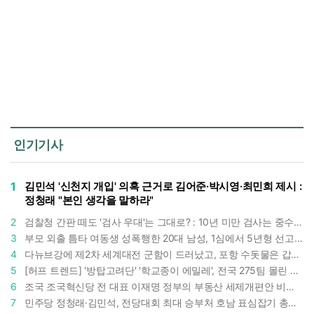
인기기사
1
김민석 '신천지 개입' 의혹 근거로 김어준·박시영·최민희 제시 :
정청래 "본인 생각을 말하라"
2
검찰청 간판 떼도 '검사 우대'는 그대로? : 10년 미만 검사는 중수청 4급 수사관으로 직행한다
3
부모 외출 틈타 여동생 성폭행한 20대 남성, 1심에서 5년형 선고 : 친족 간 '암수범죄'의 심각성
4
다뉴브강에 제2차 세계대전 군함이 드러났고, 포항 수돗물은 갑자기 짜졌다 : 폭염·가뭄이 만든 낯선 풍경
5
[허프 트렌드] '방탑고려단' '학교종이 에밀레', 전국 275팀 몰린 2026년 국립중앙박물관 분장대회 : 숨은 실력자들 나온다
6
조국 조국혁신당 전 대표 이재명 정부의 부동산 세제개편안 비판했다 : '공공주택 대전환' 촉구
7
민주당 정청래·김민석, 전당대회 최대 승부처 호남 표심잡기 총력 : 격차 10%p 안이냐, 밖이냐