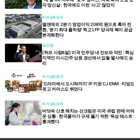
자 망신살 : 한국에도 이런 '사고' 많았지
씨저널&경제
엘앤에프 2분기 영업이익 208억 원으로 흑자 전
환, '분기 최대 출하량' 찍고 LFP 양극재 북미 공급
본격화한다
글로벌
[허프 사람&말] 미국 민주당 내 진보파 약진 : 핵심
지역인 미시간주 상원 경선에서 압둘 엘사예드 승
리
씨저널&경제
'드라마에서 도시락까지' IP 키운 CJ ENM : 티빙도
웃고 커머스도 뛰었다
씨저널&경제
바닷속 산호 해치는 선크림은 미국·유럽 판매 어려
운 상황 : 한국콜마가 규제 뚫기 위한 '독성 테스트'
통과했다