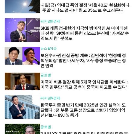
내일(금) 역대급 폭염 절정 '서울 40도' 현실화하나
: 주말 지나도 덥지만 '최고 35도'로 수그러든다
씨저널&경제
SK텔레콤 정재헌의 지극히 방어적인 AI 데이터센
터 전략 : SK하이퍼 통한 리스크 분산에 "가져갈 수
익도 제한" 분석도
뉴스&이슈
보완수사권 진실 공방 계속 : 김민석이 '한정애 정
책위의장' 발언 내세우자, '사무총장 조승래'는 정
면 반격
글로벌
미국이 비용 절감 위해 5개국 영사관을 폐쇄한다 :
미국 민주당 "외교 공백에 중국이 파고들 수 있다"
씨저널&경제
한국투자증권 반기 만에 2025년 연간 실적에 도
달했다 : 전 부문 고른 성장으로 상반기 영업이익
전년보다 89.1% 증가
글로벌
"내 일 XX 지루해" 호주 정치인, 의회 회의 도중 문