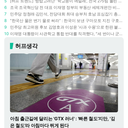
5
[허프 트렌드] '방탑고려단' '학교종이 에밀레', 전국 275팀 몰린 2026년 국립중앙박물관 분장대회 : 숨은 실력자들 나온다
6
조국 조국혁신당 전 대표 이재명 정부의 부동산 세제개편안 비판했다 : '공공주택 대전환' 촉구
7
민주당 정청래·김민석, 전당대회 최대 승부처 호남 표심잡기 총력 : 격차 10%p 안이냐, 밖이냐
8
"한국산 물은 변기 물로 써라" : 한국이 보낸 구마모토 지진 구호품에 한 일본인이 보인 반응
9
민주당 최고위원 후보 김영호과 이성윤 '사과 수용'으로 한판 붙었다 : 난데없이 "검사주의자"
10
이재명 대통령이 사관학교 통합 반대를 직격했다, "세 번이나 군사 쿠데타 했는데 압도적 지위"
허프생각
아침 출근길에 달리는 'GTX 러너' : '빠른 철도'지만, '깊
은 철도'라 아침마다 뛰게 된다