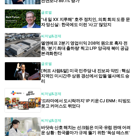
전년보다 89.1% 증가
글로벌
"내 일 XX 지루해" 호주 정치인, 의회 회의 도중 문
자 망신살 : 한국에도 이런 '사고' 많았지
씨저널&경제
엘앤에프 2분기 영업이익 208억 원으로 흑자 전
환, '분기 최대 출하량' 찍고 LFP 양극재 북미 공급
본격화한다
글로벌
[허프 사람&말] 미국 민주당 내 진보파 약진 : 핵심
지역인 미시간주 상원 경선에서 압둘 엘사예드 승
리
씨저널&경제
'드라마에서 도시락까지' IP 키운 CJ ENM : 티빙도
웃고 커머스도 뛰었다
씨저널&경제
바닷속 산호 해치는 선크림은 미국·유럽 판매 어려
운 상황 : 한국콜마가 규제 뚫기 위한 '독성 테스트'