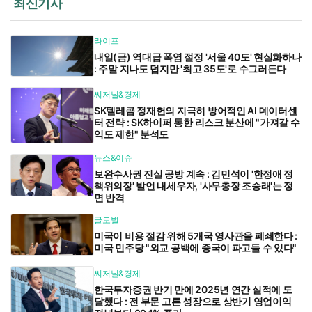
최신기사
라이프
내일(금) 역대급 폭염 절정 '서울 40도' 현실화하나
: 주말 지나도 덥지만 '최고 35도'로 수그러든다
씨저널&경제
SK텔레콤 정재헌의 지극히 방어적인 AI 데이터센
터 전략 : SK하이퍼 통한 리스크 분산에 "가져갈 수
익도 제한" 분석도
뉴스&이슈
보완수사권 진실 공방 계속 : 김민석이 '한정애 정
책위의장' 발언 내세우자, '사무총장 조승래'는 정
면 반격
글로벌
미국이 비용 절감 위해 5개국 영사관을 폐쇄한다 :
미국 민주당 "외교 공백에 중국이 파고들 수 있다"
씨저널&경제
한국투자증권 반기 만에 2025년 연간 실적에 도
달했다 : 전 부문 고른 성장으로 상반기 영업이익