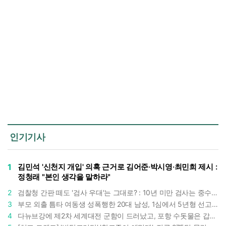
인기기사
1
김민석 '신천지 개입' 의혹 근거로 김어준·박시영·최민희 제시 :
정청래 "본인 생각을 말하라"
2
검찰청 간판 떼도 '검사 우대'는 그대로? : 10년 미만 검사는 중수청 4급 수사관으로 직행한다
3
부모 외출 틈타 여동생 성폭행한 20대 남성, 1심에서 5년형 선고 : 친족 간 '암수범죄'의 심각성
4
다뉴브강에 제2차 세계대전 군함이 드러났고, 포항 수돗물은 갑자기 짜졌다 : 폭염·가뭄이 만든 낯선 풍경