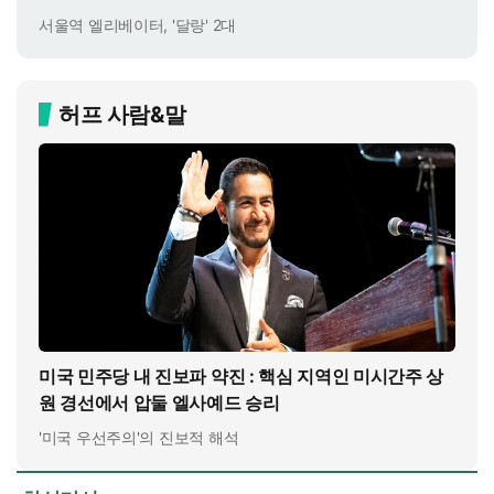
서울역 엘리베이터, '달랑' 2대
허프 사람&말
미국 민주당 내 진보파 약진 : 핵심 지역인 미시간주 상
원 경선에서 압둘 엘사예드 승리
'미국 우선주의'의 진보적 해석