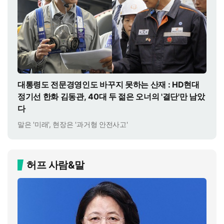
대통령도 전문경영인도 바꾸지 못하는 산재 : HD현대
정기선 한화 김동관, 40대 두 젊은 오너의 '결단'만 남았
다
말은 '미래', 현장은 '과거형 안전사고'
허프 사람&말