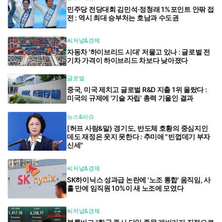
민주당 전당대회 김민석·정청래 1%포인트 안팎 접
전 : 역시 최대 승부처는 호남과 수도권
씨저널&경제
자동차 '하이브리드 시대' 저물고 있나 : 글로벌 전
기차 가격이 하이브리드 차보다 낮아졌다
글로벌
중국, 미국 제치고 글로벌 R&D 지출 1위 올랐다 :
미국의 규제에 '기술 자립' 총력 기울인 결과
뉴스&이슈
[허프 사람&말} 경기도, 반도체 호황의 중심지인
데도 재정은 웃지 못한다 : 추미애 "빈껍데기 부자
신세"
씨저널&경제
SK하이닉스 성과급 논란에 '노조 통합' 움직임, 사
흘 만에 임직원 10%이 새 노조에 모였다
씨저널&경제