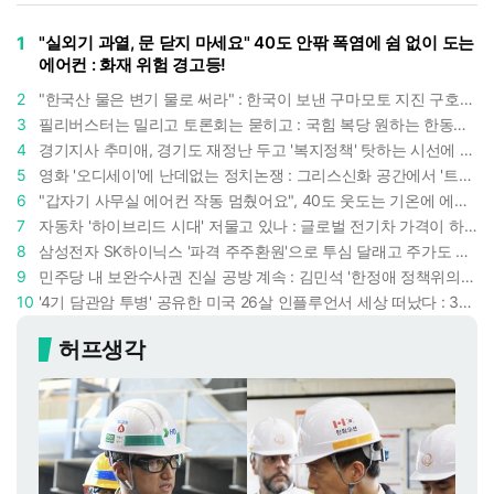
1
"실외기 과열, 문 닫지 마세요" 40도 안팎 폭염에 쉼 없이 도는
에어컨 : 화재 위험 경고등!
2
"한국산 물은 변기 물로 써라" : 한국이 보낸 구마모토 지진 구호품에 한 일본인의 '어처구니 없는' 반응
3
필리버스터는 밀리고 토론회는 묻히고 : 국힘 복당 원하는 한동훈, '검사 정치'의 한계만 드러내나
4
경기지사 추미애, 경기도 재정난 두고 '복지정책' 탓하는 시선에 정면 반박 : "고령자와 아이 인구 급증"
5
영화 '오디세이'에 난데없는 정치논쟁 : 그리스신화 공간에서 '트럼프 전쟁의 참혹함'이 보인다
6
"갑자기 사무실 에어컨 작동 멈췄어요", 40도 웃도는 기온에 에어컨도 숨이 찬다
7
자동차 '하이브리드 시대' 저물고 있나 : 글로벌 전기차 가격이 하이브리드 차보다 낮아졌다
8
삼성전자 SK하이닉스 '파격 주주환원'으로 투심 달래고 주가도 받칠까, 100조 넘는 추가 배당 재원에 쏠리는 눈
9
민주당 내 보완수사권 진실 공방 계속 : 김민석 '한정애 정책위의장' 발언 근거로 내세우자 사무총장 지낸 조승래 반박
10
'4기 담관암 투병' 공유한 미국 26살 인플루언서 세상 떠났다 : 3년간 보여준 희망과 용기
허프생각