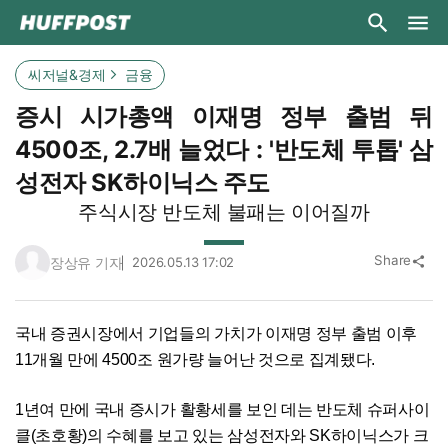
씨저널&경제
금융
증시 시가총액 이재명 정부 출범 뒤
4500조, 2.7배 늘었다 : '반도체 투톱' 삼
성전자 SK하이닉스 주도
주식시장 반도체 불패는 이어질까
Share
장상유 기자
2026.05.13 17:02
share
국내 증권시장에서 기업들의 가치가 이재명 정부 출범 이후
11개월 만에 4500조 원가량 늘어난 것으로 집계됐다.
1년여 만에 국내 증시가 활황세를 보인 데는 반도체 슈퍼사이
클(초호황)의 수혜를 보고 있는 삼성전자와 SK하이닉스가 크