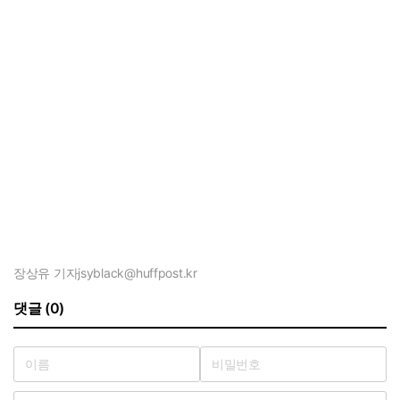
장상유 기자
jsyblack@huffpost.kr
댓글 (0)