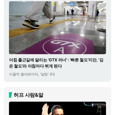
아침 출근길에 달리는 'GTX 러너' : '빠른 철도'지만, '깊
은 철도'라 아침마다 뛰게 된다
서울역 엘리베이터, '달랑' 2대
허프 사람&말