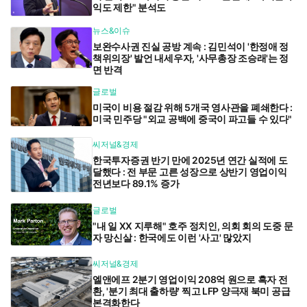
익도 제한" 분석도
뉴스&이슈
보완수사권 진실 공방 계속 : 김민석이 '한정애 정
책위의장' 발언 내세우자, '사무총장 조승래'는 정
면 반격
글로벌
미국이 비용 절감 위해 5개국 영사관을 폐쇄한다 :
미국 민주당 "외교 공백에 중국이 파고들 수 있다"
씨저널&경제
한국투자증권 반기 만에 2025년 연간 실적에 도
달했다 : 전 부문 고른 성장으로 상반기 영업이익
전년보다 89.1% 증가
글로벌
"내 일 XX 지루해" 호주 정치인, 의회 회의 도중 문
자 망신살 : 한국에도 이런 '사고' 많았지
씨저널&경제
엘앤에프 2분기 영업이익 208억 원으로 흑자 전
환, '분기 최대 출하량' 찍고 LFP 양극재 북미 공급
본격화한다