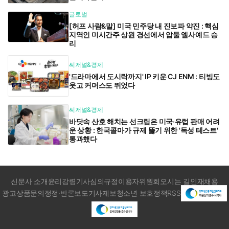
글로벌
[허프 사람&말] 미국 민주당 내 진보파 약진 : 핵심
지역인 미시간주 상원 경선에서 압둘 엘사예드 승
리
씨저널&경제
'드라마에서 도시락까지' IP 키운 CJ ENM : 티빙도
웃고 커머스도 뛰었다
씨저널&경제
바닷속 산호 해치는 선크림은 미국·유럽 판매 어려
운 상황 : 한국콜마가 규제 뚫기 위한 '독성 테스트'
통과했다
신문사 소개
윤리강령
기사심의규정
이용자위원회
오시는 길
인재채용
광고상품문의
정정·반론보도
기사제보
청소년 보호정책
RSS