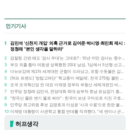
인기기사
1
김민석 '신천지 개입' 의혹 근거로 김어준·박시영·최민희 제시 :
정청래 "본인 생각을 말하라"
2
검찰청 간판 떼도 '검사 우대'는 그대로? : 10년 미만 검사는 중수청 4급 수사관으로 직행한다
3
부모 외출 틈타 여동생 성폭행한 20대 남성, 1심에서 5년형 선고 : 친족 간 '암수범죄'의 심각성
4
다뉴브강에 제2차 세계대전 군함이 드러났고, 포항 수돗물은 갑자기 짜졌다 : 폭염·가뭄이 만든 낯선 풍경
5
[허프 트렌드] '방탑고려단' '학교종이 에밀레', 전국 275팀 몰린 2026년 국립중앙박물관 분장대회 : 숨은 실력자들 나온다
6
조국 조국혁신당 전 대표 이재명 정부의 부동산 세제개편안 비판했다 : '공공주택 대전환' 촉구
7
민주당 정청래·김민석, 전당대회 최대 승부처 호남 표심잡기 총력 : 격차 10%p 안이냐, 밖이냐
8
"한국산 물은 변기 물로 써라" : 한국이 보낸 구마모토 지진 구호품에 한 일본인이 보인 반응
9
민주당 최고위원 후보 김영호과 이성윤 '사과 수용'으로 한판 붙었다 : 난데없이 "검사주의자"
10
이재명 대통령이 사관학교 통합 반대를 직격했다, "세 번이나 군사 쿠데타 했는데 압도적 지위"
허프생각