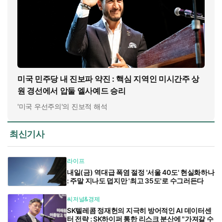
미국 민주당 내 진보파 약진 : 핵심 지역인 미시간주 상
원 경선에서 압둘 엘사예드 승리
'미국 우선주의'의 진보적 해석
최신기사
라이프
내일(금) 역대급 폭염 절정 '서울 40도' 현실화하나
: 주말 지나도 덥지만 '최고 35도'로 수그러든다
씨저널&경제
SK텔레콤 정재헌의 지극히 방어적인 AI 데이터센
터 전략 : SK하이퍼 통한 리스크 분산에 "가져갈 수