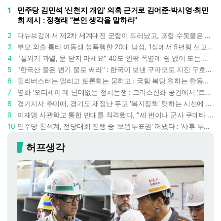
1
민주당 김민석 '신천지 개입' 의혹 근거로 김어준·박시영·최민
희 제시 : 정청래 "본인 생각을 말하라"
2
다뉴브강에서 제2차 세계대전 군함이 드러났고, 포항 수돗물은 갑자기 짜졌다 : 폭염·가뭄이 만든 낯선 풍경
3
부모 외출 틈타 여동생 성폭행한 20대 남성, 1심에서 5년형 선고 : 친족 간 '암수범죄'의 심각성
4
"실외기 과열, 문 닫지 마세요" 40도 안팎 폭염에 쉼 없이 도는 에어컨 : 화재 위험 경고등!
5
"한국산 물은 변기 물로 써라" : 한국이 보낸 구마모토 지진 구호품에 한 일본인의 '어처구니 없는' 반응
6
필리버스터는 밀리고 토론회는 묻히고 : 국힘 복당 원하는 한동훈, '검사 정치'의 한계만 드러내나
7
영화 '오디세이'에 난데없는 정치논쟁 : 그리스신화 공간에서 '트럼프 전쟁의 참혹함'이 보인다
8
경기지사 추미애, 경기도 재정난 두고 '복지정책' 탓하는 시선에 정면 반박 : "고령자와 아이 인구 급증"
9
이재명 사관학교 통합 반대를 직격했다, "세 번이나 군사 쿠데타 했는데 압도적 지위"
10
민주당 친석계, 전당대회 진행 중 '보완투표권' 꺼냈다 : '사후 투표 허용' 무리수에 정청래 "투표 쿠데타"
허프생각