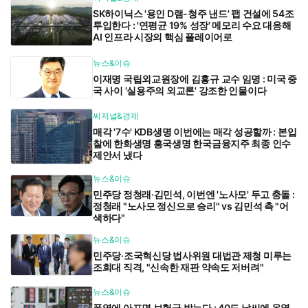
SK하이닉스 '용인 D램-청주 낸드' 팹 건설에 54조
투입한다 : '연평균 19% 성장' 메모리 수요 대응해
AI 인프라 시장의 핵심 플레이어로
뉴스&이슈
이재명 국립외교원장에 김흥규 교수 임명 : 미국 중
국 사이 '실용주의 외교론' 강조한 인물이다
씨저널&경제
매각 '7수' KDB생명 이번에는 매각 성공할까 : 본입
찰에 한화생명 흥국생명 한국금융지주 최종 인수
제안서 냈다
뉴스&이슈
민주당 정청래·김민석, 이번엔 '노사모' 두고 충돌 :
정청래 "노사모 정신으로 승리" vs 김민석 측 "어
색하다"
뉴스&이슈
민주당·조국혁신당 법사위원 대법관 제청 미루는
조희대 직격, "신속한 재판 약속도 저버려"
뉴스&이슈
폭염에 아프면 보험금 받는다 : 40도 날씨에 온열