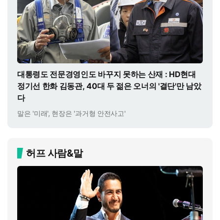
대통령도 전문경영인도 바꾸지 못하는 산재 : HD현대
정기선 한화 김동관, 40대 두 젊은 오너의 '결단'만 남았
다
말은 '미래', 현장은 '과거형 안전사고'
허프 사람&말