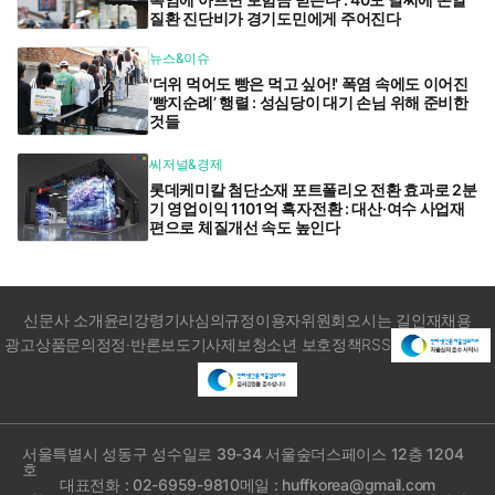
질환 진단비가 경기도민에게 주어진다
뉴스&이슈
'더위 먹어도 빵은 먹고 싶어!' 폭염 속에도 이어진
‘빵지순례’ 행렬 : 성심당이 대기 손님 위해 준비한
것들
씨저널&경제
롯데케미칼 첨단소재 포트폴리오 전환 효과로 2분
기 영업이익 1101억 흑자전환 : 대산·여수 사업재
편으로 체질개선 속도 높인다
신문사 소개
윤리강령
기사심의규정
이용자위원회
오시는 길
인재채용
광고상품문의
정정·반론보도
기사제보
청소년 보호정책
RSS
서울특별시 성동구 성수일로 39-34 서울숲더스페이스 12층 1204
호
대표전화 : 02-6959-9810
메일 : huffkorea@gmail.com