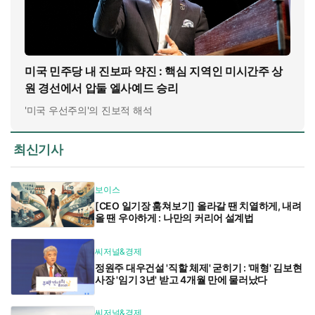
미국 민주당 내 진보파 약진 : 핵심 지역인 미시간주 상
원 경선에서 압둘 엘사예드 승리
'미국 우선주의'의 진보적 해석
최신기사
보이스
[CEO 일기장 훔쳐보기] 올라갈 땐 치열하게, 내려
올 땐 우아하게 : 나만의 커리어 설계법
씨저널&경제
정원주 대우건설 '직할 체제' 굳히기 : '매형' 김보현
사장 '임기 3년' 받고 4개월 만에 물러났다
씨저널&경제