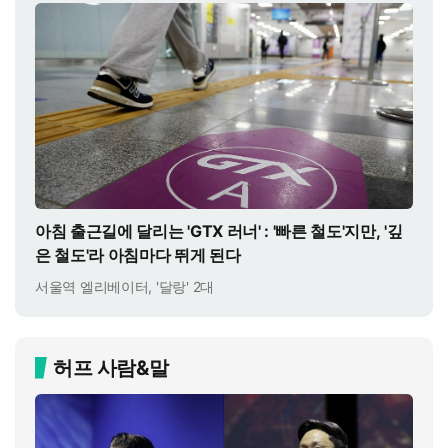
아침 출근길에 달리는 'GTX 러너' : '빠른 철도'지만, '깊
은 철도'라 아침마다 뛰게 된다
서울역 엘리베이터, '달랑' 2대
허프 사람&말