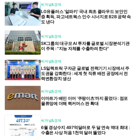
씨저널&경제
LG유플러스 '알파키' 국내 최초 클라우드 보안인
증 획득, 파고네트웍스 인수 시너지로 B2B 공략 속
도 낸다
씨저널&경제
SK그룹의 대규모 AI 투자를 글로벌 시장분석기관
이 주목 : "지능 자체를 수출하려 한다"
씨저널&경제
LS일렉트릭 구자균 글로벌 전력기기 시장에서 주
도권을 강화한다 : 세계 첫 직류 배전 공장에서 전
력변환장치 생산
씨저널&경제
이마트가 배민 이어 '쿠팡이츠'까지 품었다 : 점포
물류망에 더해 퀵커머스 판 확대
씨저널&경제
6월 경상수지 497억달러로 두 달 연속 역대 최대 :
수출은 사상 처음 1천억 달러 뚫었다