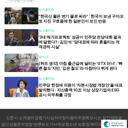
뉴스&이슈
"한국산 물은 변기 물로 써라" : 한국이 보낸 구마모
토 지진 구호품에 한 일본인이 보인 반응
뉴스&이슈
'3대 메가프로젝트' 성공이 민주당 전당대회 결과
에 달렸다? : 김민석 "당대표에 따라 흔들리는 게
객관적 사실"
보이스
[허프 생각] 아침 출근길에 달리는 'GTX 러너' : '빠
른 철도'지만, '깊은 철도'라 아침마다 뛰게 된다
뉴스&이슈
민주당 한정애 의원이 '자본시장법 개정안'을 대표
발의했다 : 자산총액 10조 이상 상장기업의 ESG
공시 의무화를 규정
신문사 소개
윤리강령
기사심의규정
이용자위원회
오시는 길
인재채용
광고상품문의
정정·반론보도
기사제보
청소년 보호정책
RSS