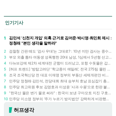
인기기사
1
김민석 '신천지 개입' 의혹 근거로 김어준·박시영·최민희 제시 :
정청래 "본인 생각을 말하라"
2
검찰청 간판 떼도 '검사 우대'는 그대로? : 10년 미만 검사는 중수청 4급 수사관으로 직행한다
3
부모 외출 틈타 여동생 성폭행한 20대 남성, 1심에서 5년형 선고 : 친족 간 '암수범죄'의 심각성
4
다뉴브강에 제2차 세계대전 군함이 드러났고, 포항 수돗물은 갑자기 짜졌다 : 폭염·가뭄이 만든 낯선 풍경
5
[허프 트렌드] '방탑고려단' '학교종이 에밀레', 전국 275팀 몰린 2026년 국립중앙박물관 분장대회 : 숨은 실력자들 나온다
6
조국 조국혁신당 전 대표 이재명 정부의 부동산 세제개편안 비판했다 : '공공주택 대전환' 촉구
7
민주당 정청래·김민석, 전당대회 최대 승부처 호남 표심잡기 총력 : 격차 10%p 안이냐, 밖이냐
8
민주당 최고위원 후보 김영호과 이성윤 '사과 수용'으로 한판 붙었다 : 난데없이 "검사주의자"
9
"한국산 물은 변기 물로 써라" : 한국이 보낸 구마모토 지진 구호품에 한 일본인이 보인 반응
10
민주당 이소영 정부의 '주가 누르기 방지법안' 강력하게 비판했다 : "사실상 적용 대상 없을 법안"
허프생각