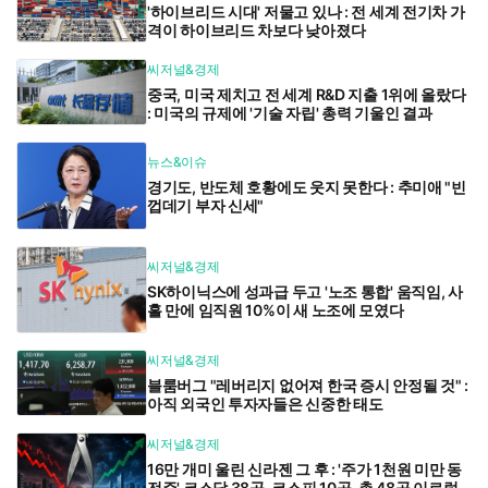
'하이브리드 시대' 저물고 있나 : 전 세계 전기차 가
격이 하이브리드 차보다 낮아졌다
씨저널&경제
중국, 미국 제치고 전 세계 R&D 지출 1위에 올랐다
: 미국의 규제에 '기술 자립' 총력 기울인 결과
뉴스&이슈
경기도, 반도체 호황에도 웃지 못한다 : 추미애 "빈
껍데기 부자 신세"
씨저널&경제
SK하이닉스에 성과급 두고 '노조 통합' 움직임, 사
흘 만에 임직원 10%이 새 노조에 모였다
씨저널&경제
블룸버그 "레버리지 없어져 한국 증시 안정될 것" :
아직 외국인 투자자들은 신중한 태도
씨저널&경제
16만 개미 울린 신라젠 그 후 : '주가 1천원 미만 동
전주' 코스닥 38곳, 코스피 10곳, 총 48곳 이르렀