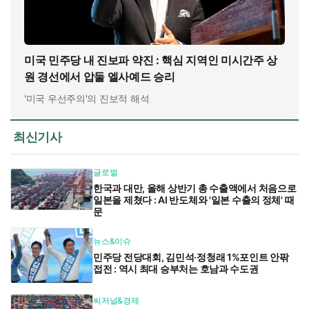
미국 민주당 내 진보파 약진 : 핵심 지역인 미시간주 상
원 경선에서 압둘 엘사예드 승리
'미국 우선주의'의 진보적 해석
최신기사
글로벌
한국과 대만, 올해 상반기 총 수출액에서 처음으로
일본을 제쳤다 : AI 반도체와 '일본 수출의 정체' 때
문
뉴스&이슈
민주당 전당대회, 김민석·정청래 1%포인트 안팎
접전 : 역시 최대 승부처는 호남과 수도권
씨저널&경제