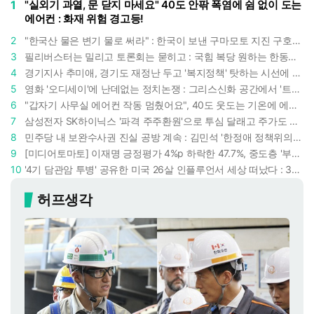
1
"실외기 과열, 문 닫지 마세요" 40도 안팎 폭염에 쉼 없이 도는
에어컨 : 화재 위험 경고등!
2
"한국산 물은 변기 물로 써라" : 한국이 보낸 구마모토 지진 구호품에 한 일본인의 '어처구니 없는' 반응
3
필리버스터는 밀리고 토론회는 묻히고 : 국힘 복당 원하는 한동훈, '검사 정치'의 한계만 드러내나
4
경기지사 추미애, 경기도 재정난 두고 '복지정책' 탓하는 시선에 정면 반박 : "고령자와 아이 인구 급증"
5
영화 '오디세이'에 난데없는 정치논쟁 : 그리스신화 공간에서 '트럼프 전쟁의 참혹함'이 보인다
6
"갑자기 사무실 에어컨 작동 멈췄어요", 40도 웃도는 기온에 에어컨도 숨이 찬다
7
삼성전자 SK하이닉스 '파격 주주환원'으로 투심 달래고 주가도 받칠까, 100조 넘는 추가 배당 재원에 쏠리는 눈
8
민주당 내 보완수사권 진실 공방 계속 : 김민석 '한정애 정책위의장' 발언 근거로 내세우자 사무총장 지낸 조승래 반박
9
[미디어토마토] 이재명 긍정평가 4%p 하락한 47.7%, 중도층 '부정 49.7% vs 긍정 42.9%'
10
'4기 담관암 투병' 공유한 미국 26살 인플루언서 세상 떠났다 : 3년간 보여준 희망과 용기
허프생각