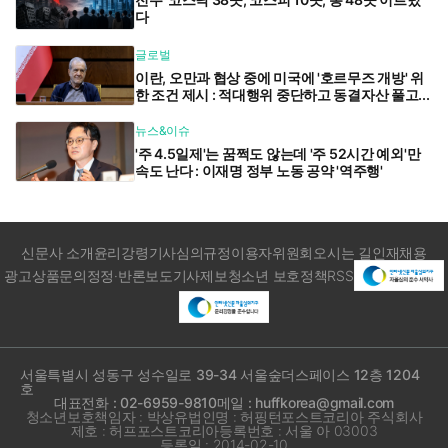
다
글로벌
이란, 오만과 협상 중에 미국에 '호르무즈 개방' 위
한 조건 제시 : 적대행위 중단하고 동결자산 풀고...
뉴스&이슈
'주 4.5일제'는 꿈쩍도 않는데 '주 52시간 예외'만
속도 난다 : 이재명 정부 노동 공약 '역주행'
신문사 소개
윤리강령
기사심의규정
이용자위원회
오시는 길
인재채용
광고상품문의
정정·반론보도
기사제보
청소년 보호정책
RSS
서울특별시 성동구 성수일로 39-34 서울숲더스페이스 12층 1204
호
대표전화 : 02-6959-9810
메일 : huffkorea@gmail.com
청소년보호책임자 : 박상유
법인명 : 허핑턴포스트코리아 주식회사
제호 : 허프포스트코리아
등록번호 : 서울 아 03003
등록일 : 2014-02-10