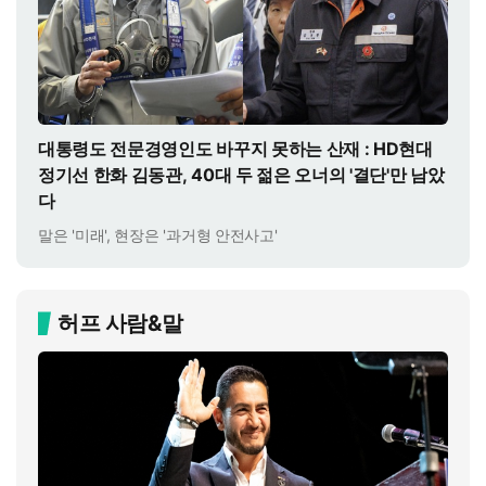
대통령도 전문경영인도 바꾸지 못하는 산재 : HD현대
정기선 한화 김동관, 40대 두 젊은 오너의 '결단'만 남았
다
말은 '미래', 현장은 '과거형 안전사고'
허프 사람&말