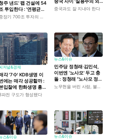
중국 사이 '실용주의 외
청주 낸드' 팹 건설에 54
교론' 강조한 인물이다
중국과도 잘 지내야 한다
조 투입한다 : '연평균
19% 성장' 메모리 수요
중장기 700조 투자의 단계적 이행
대응해 AI 인프라 시장의
핵심 플레이어로
뉴스&이슈
민주당 정청래·김민석,
씨저널&경제
이번엔 '노사모' 두고 충
매각 '7수' KDB생명 이
돌 : 정청래 "노사모 정신
번에는 매각 성공할까 :
으로 승리" vs 김민석 측
노무현을 버린 사람, 불편하겠지
본입찰에 한화생명 흥국
"어색하다"
생명 한국금융지주 최종
3파전 구도가 형성됐다
인수제안서 냈다
뉴스&이슈
뉴스&이슈