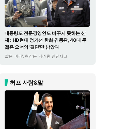
대통령도 전문경영인도 바꾸지 못하는 산
재 : HD현대 정기선 한화 김동관, 40대 두
젊은 오너의 '결단'만 남았다
말은 '미래', 현장은 '과거형 안전사고'
허프 사람&말