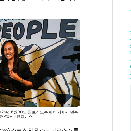
26년 6월30일 콜로라도주 덴버시에서 민주
 ⓒAP통신=연합뉴스
SA) 소속 신인 멜라트 키로스가 콜