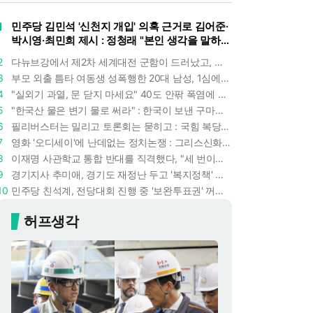
1
민주당 김민석 '신천지 개입' 의혹 근거로 김어준·
박시영·최민희 제시 : 정청래 "본인 생각을 말하
라"
2
다뉴브강에서 제2차 세계대전 군함이 드러났고, 포항 수돗물은 갑자기 짜졌다 : 폭염·가뭄이 만든 낯선 풍경
3
부모 외출 틈타 여동생 성폭행한 20대 남성, 1심에서 5년형 선고 : 친족 간 '암수범죄'의 심각성
4
"실외기 과열, 문 닫지 마세요" 40도 안팎 폭염에 쉼 없이 도는 에어컨 : 화재 위험 경고등!
5
"한국산 물은 변기 물로 써라" : 한국이 보낸 구마모토 지진 구호품에 한 일본인의 '어처구니 없는' 반응
6
필리버스터는 밀리고 토론회는 묻히고 : 국힘 복당 원하는 한동훈, '검사 정치'의 한계만 드러내나
7
영화 '오디세이'에 난데없는 정치논쟁 : 그리스신화 공간에서 '트럼프 전쟁의 참혹함'이 보인다
8
이재명 사관학교 통합 반대를 직격했다, "세 번이나 군사 쿠데타 했는데 압도적 지위"
9
경기지사 추미애, 경기도 재정난 두고 '복지정책' 탓하는 시선에 정면 반박 : "고령자와 아이 인구 급증"
10
민주당 친석계, 전당대회 진행 중 '보완투표권' 꺼냈다 : '사후 투표 허용' 무리수에 정청래 "투표 쿠데타"
허프생각