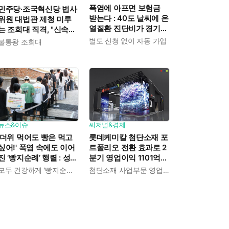
폭염에 아프면 보험금
민주당·조국혁신당 법사
받는다 : 40도 날씨에 온
위원 대법관 제청 미루
열질환 진단비가 경기도
는 조희대 직격, "신속한
민에게 주어진다
재판 약속도 저버려"
별도 신청 없이 자동 가입
불통왕 조희대
뉴스&이슈
씨저널&경제
'더위 먹어도 빵은 먹고
롯데케미칼 첨단소재 포
싶어!' 폭염 속에도 이어
트폴리오 전환 효과로 2
진 ‘빵지순례’ 행렬 : 성심
분기 영업이익 1101억
당이 대기 손님 위해 준
흑자전환 : 대산·여수 사
모두 건강하게 '빵지순례' 마치시길.
첨단소재 사업부문 영업이익 1325억 원
비한 것들
업재편으로 체질개선 속
도 높인다