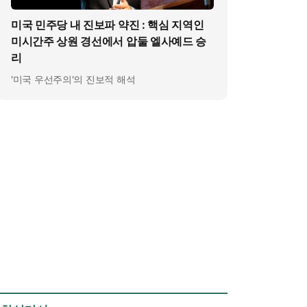
미국 민주당 내 진보파 약진 : 핵심 지역인
미시간주 상원 경선에서 압둘 엘사예드 승
리
'미국 우선주의'의 진보적 해석