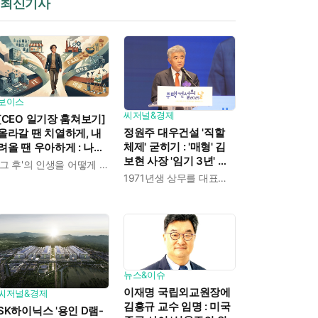
최신기사
보이스
씨저널&경제
[CEO 일기장 훔쳐보기]
정원주 대우건설 '직할
올라갈 땐 치열하게, 내
체제' 굳히기 : '매형' 김
려올 땐 우아하게 : 나만
보현 사장 '임기 3년' 받
의 커리어 설계법
'그 후'의 인생을 어떻게 살 것인가
고 4개월 만에 물러났다
1971년생 상무를 대표이사로 발탁
뉴스&이슈
이재명 국립외교원장에
씨저널&경제
김흥규 교수 임명 : 미국
SK하이닉스 '용인 D램-