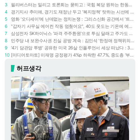
3
필리버스터는 밀리고 토론회는 묻히고 : 국힘 복당 원하는 한동훈, '검사 정치'의 한계만 드러내나
4
경기지사 추미애, 경기도 재정난 두고 '복지정책' 탓하는 시선에 정면 반박 : "고령자와 아이 인구 급증"
5
영화 '오디세이'에 난데없는 정치논쟁 : 그리스신화 공간에서 '트럼프 전쟁의 참혹함'이 보인다
6
"갑자기 사무실 에어컨 작동 멈췄어요", 40도 웃도는 기온에 에어컨도 숨이 찬다
7
삼성전자 SK하이닉스 '파격 주주환원'으로 투심 달래고 주가도 받칠까, 100조 넘는 추가 배당 재원에 쏠리는 눈
8
민주당 내 보완수사권 진실 공방 계속 : 김민석 '한정애 정책위의장' 발언 근거로 내세우자 사무총장 지낸 조승래 반박
9
'4기 담관암 투병' 공유한 미국 26살 인플루언서 세상 떠났다 : 3년간 보여준 희망과 용기
10
[미디어토마토] 이재명 긍정평가 4%p 하락한 47.7%, 중도층 '부정 49.7% vs 긍정 42.9%'
허프생각