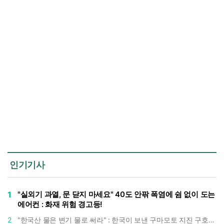
인기기사
1
"실외기 과열, 문 닫지 마세요" 40도 안팎 폭염에 쉼 없이 도는
에어컨 : 화재 위험 경고등!
2
"한국산 물은 변기 물로 써라" : 한국이 보낸 구마모토 지진 구호품에 한 일본인의 '어처구니 없는' 반응