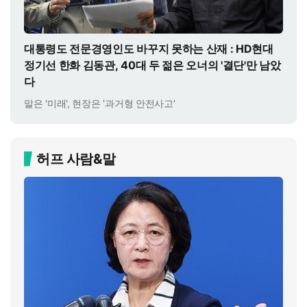
대통령도 전문경영인도 바꾸지 못하는 산재 : HD현대
정기선 한화 김동관, 40대 두 젊은 오너의 '결단'만 남았
다
말은 '미래', 현장은 '과거형 안전사고'
허프 사람&말