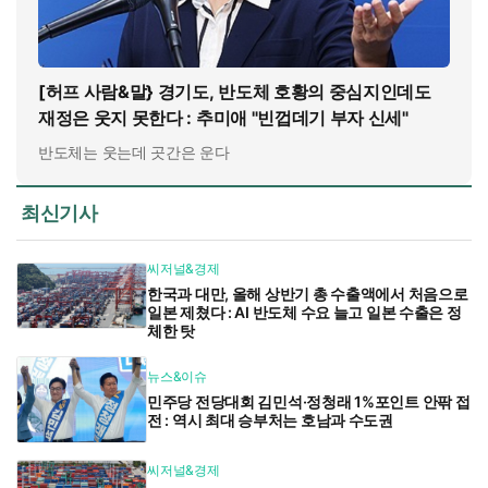
[허프 사람&말} 경기도, 반도체 호황의 중심지인데도
재정은 웃지 못한다 : 추미애 "빈껍데기 부자 신세"
반도체는 웃는데 곳간은 운다
최신기사
씨저널&경제
한국과 대만, 올해 상반기 총 수출액에서 처음으로
일본 제쳤다 : AI 반도체 수요 늘고 일본 수출은 정
체한 탓
뉴스&이슈
민주당 전당대회 김민석·정청래 1%포인트 안팎 접
전 : 역시 최대 승부처는 호남과 수도권
씨저널&경제