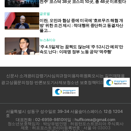
전주' 코스닥 38곳 코스피 10곳, 총 48곳 이르렀다
글로벌
이란, 오만과 협상 중에 미국에 '호르무즈 해협 개
방' 위한 조건 제시 : 적대행위 중단하고 동결자산
풀고...
뉴스&이슈
'주 4.5일제'는 꿈쩍도 않는데 '주 52시간 예외'만
속도 난다 : 이재명 정부 노동 공약 '역주행'
신문사 소개
윤리강령
기사심의규정
이용자위원회
오시는 길
인재채용
광고상품문의
정정·반론보도
기사제보
청소년 보호정책
RSS
서울특별시 성동구 성수일로 39-34 서울숲더스페이스 12층 1204
호
대표전화 : 02-6959-9810
메일 : huffkorea@gmail.com
청소년보호책임자 : 박상유
법인명 : 허핑턴포스트코리아 주식회사
제호 : 허프포스트코리아
등록번호 : 서울 아 03003