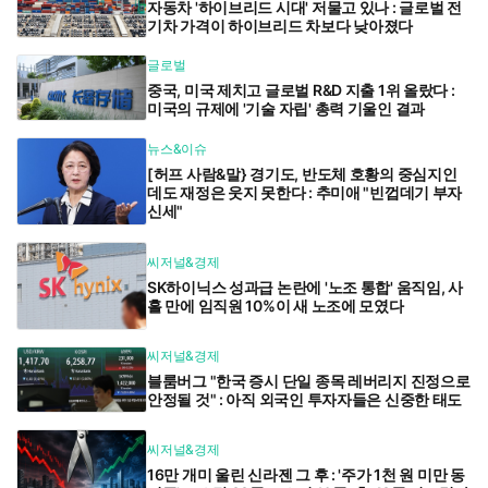
자동차 '하이브리드 시대' 저물고 있나 : 글로벌 전
기차 가격이 하이브리드 차보다 낮아졌다
글로벌
중국, 미국 제치고 글로벌 R&D 지출 1위 올랐다 :
미국의 규제에 '기술 자립' 총력 기울인 결과
뉴스&이슈
[허프 사람&말} 경기도, 반도체 호황의 중심지인
데도 재정은 웃지 못한다 : 추미애 "빈껍데기 부자
신세"
씨저널&경제
SK하이닉스 성과급 논란에 '노조 통합' 움직임, 사
흘 만에 임직원 10%이 새 노조에 모였다
씨저널&경제
블룸버그 "한국 증시 단일 종목 레버리지 진정으로
안정될 것" : 아직 외국인 투자자들은 신중한 태도
씨저널&경제
16만 개미 울린 신라젠 그 후 : '주가 1천 원 미만 동