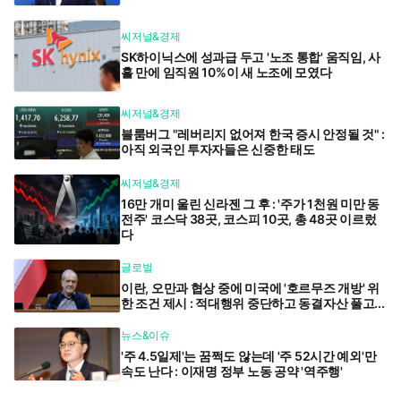
씨저널&경제
SK하이닉스에 성과급 두고 '노조 통합' 움직임, 사
흘 만에 임직원 10%이 새 노조에 모였다
씨저널&경제
블룸버그 "레버리지 없어져 한국 증시 안정될 것" :
아직 외국인 투자자들은 신중한 태도
씨저널&경제
16만 개미 울린 신라젠 그 후 : '주가 1천원 미만 동
전주' 코스닥 38곳, 코스피 10곳, 총 48곳 이르렀
다
글로벌
이란, 오만과 협상 중에 미국에 '호르무즈 개방' 위
한 조건 제시 : 적대행위 중단하고 동결자산 풀고...
뉴스&이슈
'주 4.5일제'는 꿈쩍도 않는데 '주 52시간 예외'만
속도 난다 : 이재명 정부 노동 공약 '역주행'