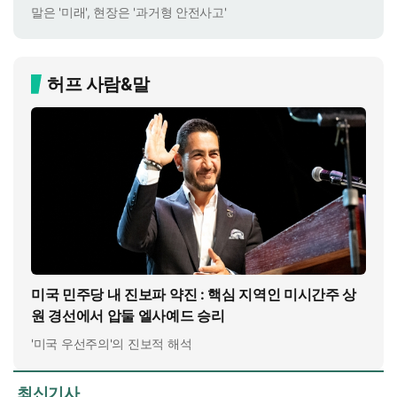
말은 '미래', 현장은 '과거형 안전사고'
허프 사람&말
미국 민주당 내 진보파 약진 : 핵심 지역인 미시간주 상
원 경선에서 압둘 엘사예드 승리
'미국 우선주의'의 진보적 해석
최신기사