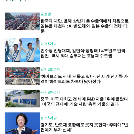
글로벌
한국과 대만, 올해 상반기 총 수출액에서 처음으로
일본을 제쳤다 : AI 반도체와 '일본 수출의 정체' 때
문
뉴스&이슈
민주당 전당대회, 김민석·정청래 1%포인트 안팎
접전 : 역시 최대 승부처는 호남과 수도권
씨저널&경제
'하이브리드 시대' 저물고 있나 : 전 세계 전기차 가
격이 하이브리드 차보다 낮아졌다
씨저널&경제
중국, 미국 제치고 전 세계 R&D 지출 1위에 올랐다
: 미국의 규제에 '기술 자립' 총력 기울인 결과
뉴스&이슈
경기도, 반도체 호황에도 웃지 못한다 : 추미애 "빈
껍데기 부자 신세"