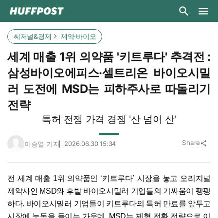
씨저널&경제
제약·바이오
세계 매출 1위 의약품 '키트루다' 추격전 :
삼성바이오에피스·셀트리온 바이오시밀
러 도전에 MSD는 피하주사로 따돌리기
전략
특허 전쟁 가격 경쟁 '산 넘어 산'
Share
이승열 기자
2026.06.30 15:34
share
전 세계 매출 1위 의약품인 ‘키트루다’ 시장을 놓고 오리지널
제약사인 MSD와 후발 바이오시밀러 기업들의 기싸움이 팽팽
하다. 바이오시밀러 기업들이 키트루다의 특허 만료를 앞두고
시장에 눈독을 들이는 가운데, MSD는 제형 전환 전략으로 이