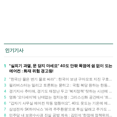
인기기사
1
"실외기 과열, 문 닫지 마세요" 40도 안팎 폭염에 쉼 없이 도는
에어컨 : 화재 위험 경고등!
2
"한국산 물은 변기 물로 써라" : 한국이 보낸 구마모토 지진 구호품에 한 일본인의 '어처구니 없는' 반응
3
필리버스터는 밀리고 토론회는 묻히고 : 국힘 복당 원하는 한동훈, '검사 정치'의 한계만 드러내나
4
경기지사 추미애, 경기도 재정난 두고 '복지정책' 탓하는 시선에 정면 반박 : "고령자와 아이 인구 급증"
5
영화 '오디세이'에 난데없는 정치논쟁 : 그리스신화 공간에서 '트럼프 전쟁의 참혹함'이 보인다
6
"갑자기 사무실 에어컨 작동 멈췄어요", 40도 웃도는 기온에 에어컨도 숨이 찬다
7
삼성전자 SK하이닉스 '파격 주주환원'으로 투심 달래고 주가도 받칠까, 100조 넘는 추가 배당 재원에 쏠리는 눈
8
민주당 내 보완수사권 진실 공방 계속 : 김민석 '한정애 정책위의장' 발언 근거로 내세우자 사무총장 지낸 조승래 반박