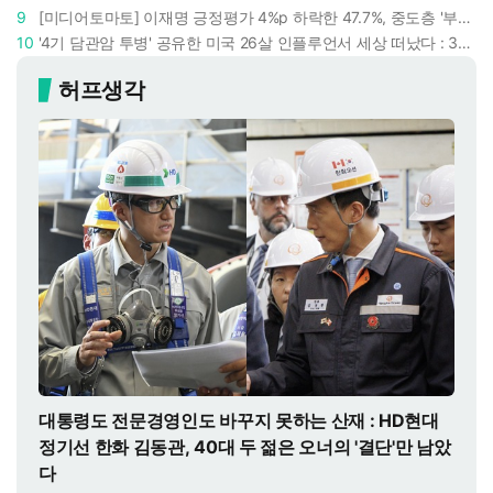
9
[미디어토마토] 이재명 긍정평가 4%p 하락한 47.7%, 중도층 '부정 49.7% vs 긍정 42.9%'
10
'4기 담관암 투병' 공유한 미국 26살 인플루언서 세상 떠났다 : 3년간 보여준 희망과 용기
허프생각
대통령도 전문경영인도 바꾸지 못하는 산재 : HD현대
정기선 한화 김동관, 40대 두 젊은 오너의 '결단'만 남았
다