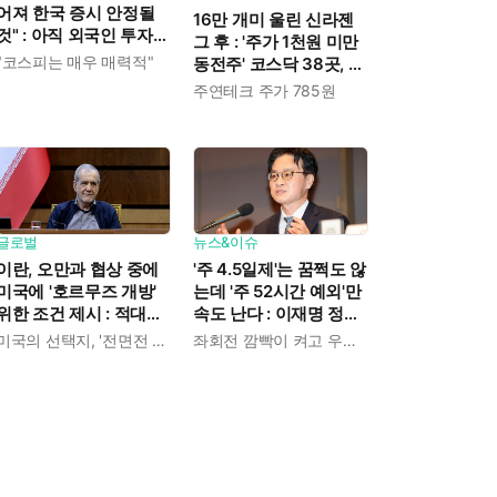
어져 한국 증시 안정될
16만 개미 울린 신라젠
것" : 아직 외국인 투자자
그 후 : '주가 1천원 미만
들은 신중한 태도
"코스피는 매우 매력적"
동전주' 코스닥 38곳, 코
스피 10곳, 총 48곳 이르
주연테크 주가 785원
렀다
글로벌
뉴스&이슈
이란, 오만과 협상 중에
'주 4.5일제'는 꿈쩍도 않
미국에 '호르무즈 개방'
는데 '주 52시간 예외'만
위한 조건 제시 : 적대행
속도 난다 : 이재명 정부
위 중단하고 동결자산
노동 공약 '역주행'
미국의 선택지, '전면전 vs 호르무즈 통제권 인정'
좌회전 깜빡이 켜고 우회전
풀고...