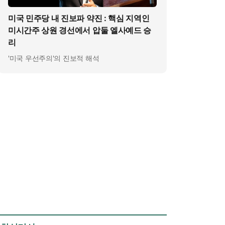
미국 민주당 내 진보파 약진 : 핵심 지역인
미시간주 상원 경선에서 압둘 엘사예드 승
리
'미국 우선주의'의 진보적 해석