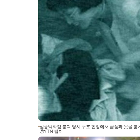
삼풍백화점 붕괴 당시 구조 현장에서 금품과 옷을 훔치던
ⓒYTN 캡쳐