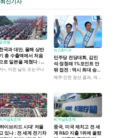
최신기사
글로벌
한국과 대만, 올해 상반
뉴스&이슈
기 총 수출액에서 처음
민주당 전당대회, 김민
으로 일본을 제쳤다 : AI
석·정청래 1%포인트 안
반도체와 '일본 수출의
캬~, 이런 날도 오는구나
팎 접전 : 역시 최대 승부
정체' 때문
처는 호남과 수도권
제주·인천 경선 결과, 격차 0.86%포인트
씨저널&경제
씨저널&경제
'하이브리드 시대' 저물
중국, 미국 제치고 전 세
고 있나 : 전 세계 전기차
계 R&D 지출 1위에 올랐