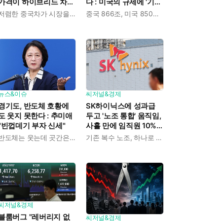
가격이 하이브리드 차보
다 : 미국의 규제에 '기술
다 낮아졌다
자립' 총력 기울인 결과
저렴한 중국차가 시장을 뒤흔든다
중국 866조, 미국 850조, 일본197조, 한국 136조 원
뉴스&이슈
씨저널&경제
경기도, 반도체 호황에
SK하이닉스에 성과급
도 웃지 못한다 : 추미애
두고 '노조 통합' 움직임,
"빈껍데기 부자 신세"
사흘 만에 임직원 10%이
새 노조에 모였다
반도체는 웃는데 곳간은 운다
기존 복수 노조, 하나로 묶이나
씨저널&경제
블룸버그 "레버리지 없
씨저널&경제