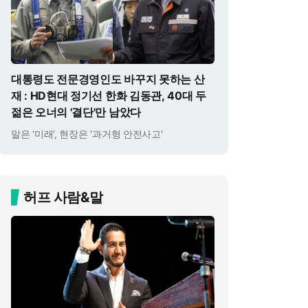
대통령도 전문경영인도 바꾸지 못하는 산
재 : HD현대 정기선 한화 김동관, 40대 두
젊은 오너의 '결단'만 남았다
말은 '미래', 현장은 '과거형 안전사고'
허프 사람&말