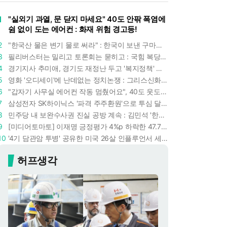
1
"실외기 과열, 문 닫지 마세요" 40도 안팎 폭염에
쉼 없이 도는 에어컨 : 화재 위험 경고등!
2
"한국산 물은 변기 물로 써라" : 한국이 보낸 구마모토 지진 구호품에 한 일본인의 '어처구니 없는' 반응
3
필리버스터는 밀리고 토론회는 묻히고 : 국힘 복당 원하는 한동훈, '검사 정치'의 한계만 드러내나
4
경기지사 추미애, 경기도 재정난 두고 '복지정책' 탓하는 시선에 정면 반박 : "고령자와 아이 인구 급증"
5
영화 '오디세이'에 난데없는 정치논쟁 : 그리스신화 공간에서 '트럼프 전쟁의 참혹함'이 보인다
6
"갑자기 사무실 에어컨 작동 멈췄어요", 40도 웃도는 기온에 에어컨도 숨이 찬다
7
삼성전자 SK하이닉스 '파격 주주환원'으로 투심 달래고 주가도 받칠까, 100조 넘는 추가 배당 재원에 쏠리는 눈
8
민주당 내 보완수사권 진실 공방 계속 : 김민석 '한정애 정책위의장' 발언 근거로 내세우자 사무총장 지낸 조승래 반박
9
[미디어토마토] 이재명 긍정평가 4%p 하락한 47.7%, 중도층 '부정 49.7% vs 긍정 42.9%'
10
'4기 담관암 투병' 공유한 미국 26살 인플루언서 세상 떠났다 : 3년간 보여준 희망과 용기
허프생각