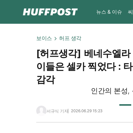
뉴스 & 이슈
씨
보이스
허프 생각
[허프생각] 베네수엘라
이들은 셀카 찍었다 : 
감각
인간의 본성,
서규식 기자
2026.06.29 15:23