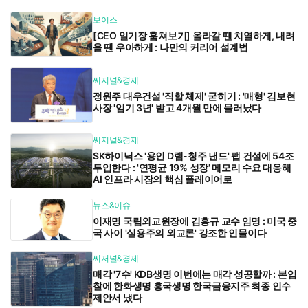
보이스
[CEO 일기장 훔쳐보기] 올라갈 땐 치열하게, 내려
올 땐 우아하게 : 나만의 커리어 설계법
씨저널&경제
정원주 대우건설 '직할 체제' 굳히기 : '매형' 김보현
사장 '임기 3년' 받고 4개월 만에 물러났다
씨저널&경제
SK하이닉스 '용인 D램-청주 낸드' 팹 건설에 54조
투입한다 : '연평균 19% 성장' 메모리 수요 대응해
AI 인프라 시장의 핵심 플레이어로
뉴스&이슈
이재명 국립외교원장에 김흥규 교수 임명 : 미국 중
국 사이 '실용주의 외교론' 강조한 인물이다
씨저널&경제
매각 '7수' KDB생명 이번에는 매각 성공할까 : 본입
찰에 한화생명 흥국생명 한국금융지주 최종 인수
제안서 냈다