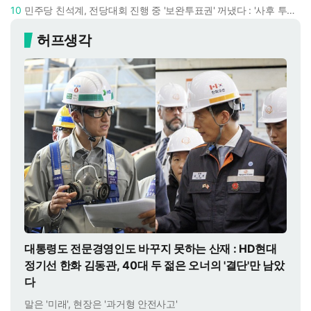
10
민주당 친석계, 전당대회 진행 중 '보완투표권' 꺼냈다 : '사후 투표 허용' 무리수에 정청래 "투표 쿠데타"
허프생각
대통령도 전문경영인도 바꾸지 못하는 산재 : HD현대
정기선 한화 김동관, 40대 두 젊은 오너의 '결단'만 남았
다
말은 '미래', 현장은 '과거형 안전사고'