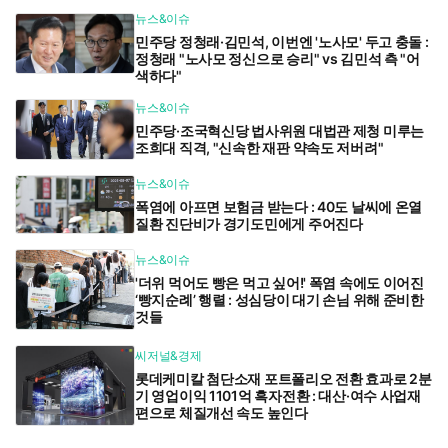
뉴스&이슈
민주당 정청래·김민석, 이번엔 '노사모' 두고 충돌 :
정청래 "노사모 정신으로 승리" vs 김민석 측 "어
색하다"
뉴스&이슈
민주당·조국혁신당 법사위원 대법관 제청 미루는
조희대 직격, "신속한 재판 약속도 저버려"
뉴스&이슈
폭염에 아프면 보험금 받는다 : 40도 날씨에 온열
질환 진단비가 경기도민에게 주어진다
뉴스&이슈
'더위 먹어도 빵은 먹고 싶어!' 폭염 속에도 이어진
‘빵지순례’ 행렬 : 성심당이 대기 손님 위해 준비한
것들
씨저널&경제
롯데케미칼 첨단소재 포트폴리오 전환 효과로 2분
기 영업이익 1101억 흑자전환 : 대산·여수 사업재
편으로 체질개선 속도 높인다