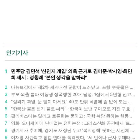
인기기사
1
민주당 김민석 '신천지 개입' 의혹 근거로 김어준·박시영·최민
희 제시 : 정청래 "본인 생각을 말하라"
2
다뉴브강에서 제2차 세계대전 군함이 드러났고, 포항 수돗물은 갑자기 짜졌다 : 폭염·가뭄이 만든 낯선 풍경
3
부모 외출 틈타 여동생 성폭행한 20대 남성, 1심에서 5년형 선고 : 친족 간 '암수범죄'의 심각성
4
"실외기 과열, 문 닫지 마세요" 40도 안팎 폭염에 쉼 없이 도는 에어컨 : 화재 위험 경고등!
5
"한국산 물은 변기 물로 써라" : 한국이 보낸 구마모토 지진 구호품에 한 일본인의 '어처구니 없는' 반응
6
필리버스터는 밀리고 토론회는 묻히고 : 국힘 복당 원하는 한동훈, '검사 정치'의 한계만 드러내나
7
영화 '오디세이'에 난데없는 정치논쟁 : 그리스신화 공간에서 '트럼프 전쟁의 참혹함'이 보인다
8
경기지사 추미애, 경기도 재정난 두고 '복지정책' 탓하는 시선에 정면 반박 : "고령자와 아이 인구 급증"
9
이재명 사관학교 통합 반대를 직격했다, "세 번이나 군사 쿠데타 했는데 압도적 지위"