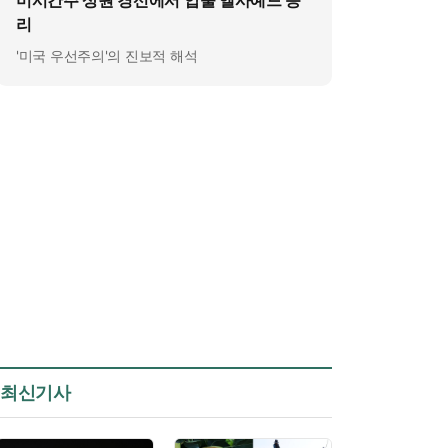
미시간주 상원 경선에서 압둘 엘사예드 승
리
'미국 우선주의'의 진보적 해석
최신기사