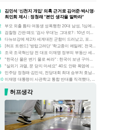
1
김민석 '신천지 개입' 의혹 근거로 김어준·박시영·
최민희 제시 : 정청래 "본인 생각을 말하라"
2
부모 외출 틈타 여동생 성폭행한 20대 남성, 1심에서 5년형 선고 : 친족 간 '암수범죄'의 심각성
3
검찰청 간판 떼도 '검사 우대'는 그대로? : 10년 미만 검사는 중수청 4급 수사관으로 직행한다
4
다뉴브강에 제2차 세계대전 군함이 드러났고, 포항 수돗물은 갑자기 짜졌다 : 폭염·가뭄이 만든 낯선 풍경
5
[허프 트렌드] '방탑고려단' '학교종이 에밀레', 전국 275팀 몰린 2026년 국립중앙박물관 분장대회 : 숨은 실력자들 나온다
6
조국 조국혁신당 전 대표 이재명 정부의 부동산 세제개편안 비판했다 : '공공주택 대전환' 촉구
7
"한국산 물은 변기 물로 써라" : 한국이 보낸 구마모토 지진 구호품에 한 일본인이 보인 반응
8
"실외기 과열, 문 닫지 마세요" 40도 안팎 폭염에 쉼 없이 도는 에어컨 : 화재 위험 경고등!
9
민주당 정청래·김민석, 전당대회 최대 승부처 호남 표심잡기 총력 : 격차 10%p 안이냐, 밖이냐
10
이재명 대통령이 사관학교 통합 반대를 직격했다, "세 번이나 군사 쿠데타 했는데 압도적 지위"
허프생각