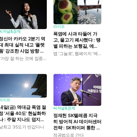
라이프
씨저널&경제
폭염에 사과 타들어 가
정신아 카카오 2분기 역
고, 물고기 폐사했다 : 땡
대 최대 실적 내고 '플랫
볕 피하는 보행길, 에어
폼' 강조한 사업 방향 발
컨 정거장 찾아 '대피'
앱 '그늘로', 웹페이지 '에어컨 정거장'
표 : "쿠팡이츠 들여오고
"가장 잘 하는 것에 집중하겠다"
AI 인프라 사업은 진출
안 해"
라이프
내일(금) 역대급 폭염 절
씨저널&경제
정 '서울 40도' 현실화하
정재헌 SK텔레콤 지극
나 : 주말 지나도 덥지만
히 방어적 AI 데이터센터
'최고 35도'로 수그러든
낮최고 35도가 반갑다니
전략 : SK하이퍼 통한 리
다
스크 분산에 "가져갈 수
정공법으로 간다