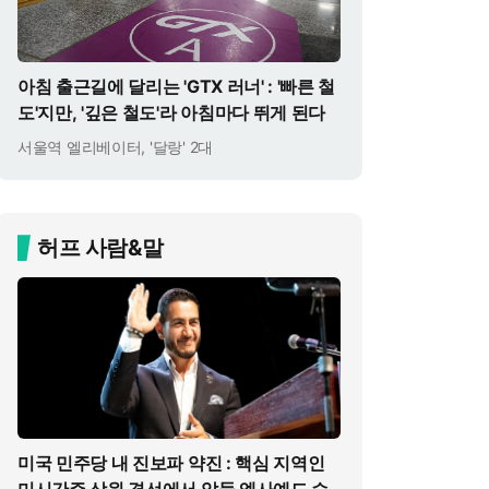
아침 출근길에 달리는 'GTX 러너' : '빠른 철
도'지만, '깊은 철도'라 아침마다 뛰게 된다
서울역 엘리베이터, '달랑' 2대
허프 사람&말
미국 민주당 내 진보파 약진 : 핵심 지역인