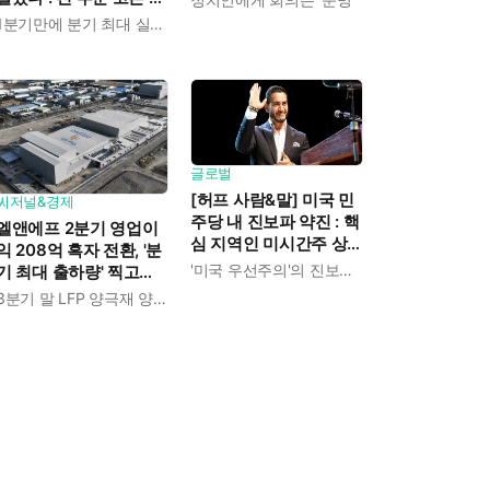
장으로 상반기 영업이익
1분기만에 분기 최대 실적 경신
전년보다 89.1% 증가
글로벌
[허프 사람&말] 미국 민
씨저널&경제
주당 내 진보파 약진 : 핵
엘앤에프 2분기 영업이
심 지역인 미시간주 상
익 208억 흑자 전환, '분
원 경선에서 압둘 엘사
'미국 우선주의'의 진보적 해석
기 최대 출하량' 찍고
예드 승리
LFP 양극재 북미 공급
3분기 말 LFP 양극재 양산 돌입
본격화한다