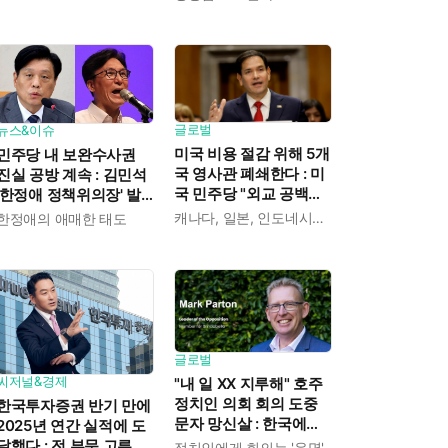
익도 제한" 분석도
글로벌
뉴스&이슈
미국 비용 절감 위해 5개
민주당 내 보완수사권
국 영사관 폐쇄한다 : 미
진실 공방 계속 : 김민석
국 민주당 "외교 공백에
'한정애 정책위의장' 발
중국이 파고들 수 있다"
언 근거로 내세우자 사
캐나다, 일본, 인도네시아, 카메룬, 그레나다
한정애의 애매한 태도
우려
무총장 지낸 조승래 반
박
글로벌
씨저널&경제
"내 일 XX 지루해" 호주
정치인 의회 회의 도중
한국투자증권 반기 만에
문자 망신살 : 한국에도
2025년 연간 실적에 도
이런 '사고' 많았지
달했다 : 전 부문 고른 성
정치인에게 회의는 '운명'